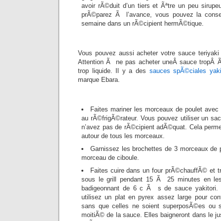
avoir rÃ©duit d’un tiers et Ãªtre un peu sirup
prÃ©parez Ã l’avance, vous pouvez la conser
semaine dans un rÃ©cipient hermÃ©tique.
Vous pouvez aussi acheter votre sauce teriyaki t
Attention Ã ne pas acheter uneÂ sauce tropÂ 
trop liquide. Il y a des
sauces spÃ©ciales yakit
marque Ebara.
Faites mariner les morceaux de poulet avec
au rÃ©frigÃ©rateur. Vous pouvez utiliser un sa
n’avez pas de rÃ©cipient adÃ©quat. Cela permet
autour de tous les morceaux.
Garnissez les brochettes de 3 morceaux de p
morceau de ciboule.
Faites cuire dans un four prÃ©chauffÃ© et t
sous le grill pendant 15 Ã 25 minutes en les 
badigeonnant de 6 c Ã s de sauce yakitori. 
utilisez un plat en pyrex assez large pour con
sans que celles ne soient superposÃ©es ou s
moitiÃ© de la sauce. Elles baigneront dans le j