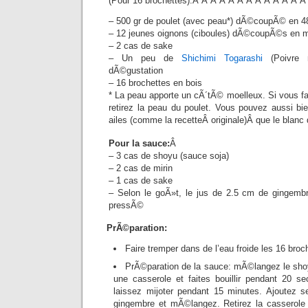
(Pour 16 brochettes):Â Â Â Â Â Â Â Â Â Â Â Â 
– 500 gr de poulet (avec peau*) dÃ©coupÃ© en 
– 12 jeunes oignons (ciboules) dÃ©coupÃ©s en 
– 2 cas de sake
– Un peu de
Shichimi Togarashi
(Poivre r
dÃ©gustation
– 16 brochettes en bois
* La peau apporte un cÃ´tÃ© moelleux. Si vous fai
retirez la peau du poulet. Vous pouvez aussi bien
ailes (comme la recetteÂ originale)Â que le blanc 
Pour la sauce:
Â
– 3 cas de shoyu (sauce soja)
– 2 cas de mirin
– 1 cas de sake
– Selon le goÃ»t, le jus de 2.5 cm de gingemb
pressÃ©
PrÃ©paration:
Faire tremper dans de l’eau froide les 16 broc
PrÃ©paration de la sauce: mÃ©langez le shoyu
une casserole et faites bouillir pendant 20 s
laissez mijoter pendant 15 minutes. Ajoutez s
gingembre et mÃ©langez. Retirez la casserole