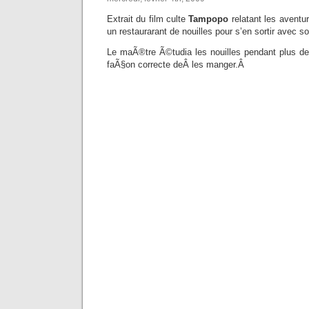
Extrait du film culte
Tampopo
relatant les aventu
un restaurarant de nouilles pour s’en sortir avec son
Le maÃ®tre Ã©tudia les nouilles pendant plus de 
faÃ§on correcte deÂ les manger.Â