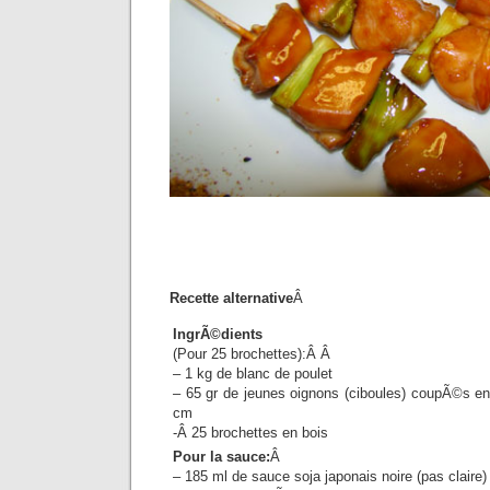
Recette alternative
Â
IngrÃ©dients
(Pour 25 brochettes):Â Â
– 1 kg de blanc de poulet
– 65 gr de jeunes oignons (ciboules) coupÃ©s e
cm
-Â 25 brochettes en bois
Pour la sauce:
Â
– 185 ml de sauce soja japonais noire (pas claire)