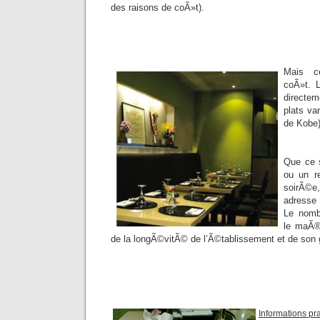
des raisons de coÃ»t).
Mais c
coÃ»t. 
directem
plats va
de Kobe)
Que ce s
ou un r
soirÃ©
adresse
Le nomb
le maÃ®
de la longÃ©vitÃ© de l’Ã©tablissement et de son 
Informations pr