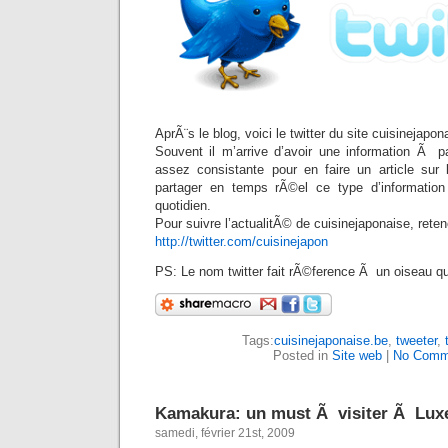
AprÃ¨s le blog, voici le twitter du site cuisinejapo
Souvent il m’arrive d’avoir une information Ã p
assez consistante pour en faire un article sur 
partager en temps rÃ©el ce type d’information 
quotidien.
Pour suivre l’actualitÃ© de cuisinejaponaise, reten
http://twitter.com/cuisinejapon
PS: Le nom twitter fait rÃ©ference Ã un oiseau qui
Tags:
cuisinejaponaise.be
,
tweeter
,
Posted in
Site web
|
No Comm
Kamakura: un must Ã visiter Ã Lu
samedi, février 21st, 2009