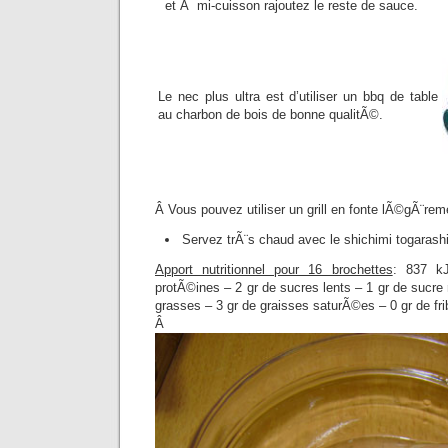
et Ã mi-cuisson rajoutez le reste de sauce.
Le nec plus ultra est d’utiliser un bbq de table
au charbon de bois de bonne qualitÃ©.
Â Vous pouvez utiliser un grill en fonte lÃ©gÃ¨rem
Servez trÃ¨s chaud avec le shichimi togarash
Apport nutritionnel pour 16 brochettes
: 837 k
protÃ©ines – 2 gr de sucres lents – 1 gr de sucre 
grasses – 3 gr de graisses saturÃ©es – 0 gr de f
Â