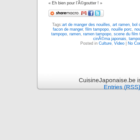
« Eh bien pour l’Ã©goutter ! »
Tags:
art de manger des nouilles
,
art ramen
,
bol 
facon de manger
,
film tampopo
,
nouille porc
,
nou
tampopo
,
ramen
,
ramen tampopo
,
scene du film
cinÃ©ma japonais
,
tampo
Posted in
Culture
,
Video
|
No Co
CuisineJaponaise.be i
Entries (RSS