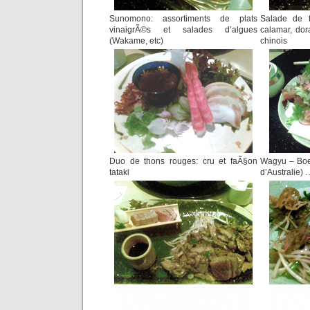
Sunomono: assortiments de plats
Salade de f
vinaigrÃ©s et salades d’algues
calamar, dor
(Wakame, etc)
chinois
Duo de thons rouges: cru et faÃ§on
Wagyu – Boe
tataki
d’Australie)