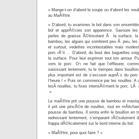
« Mange-t-on d’abord le soupe ou d’abord les nou
au MaÃ®tre.
« D’abord, tu examines le bol dans son ensemble.
bol et apprÃ©cies son apparence. Savoure les
perles de graisse Ã©tincelant Ã la surface, la
bambou, les algues qui sombrent peu Ã peu, les o
et surtout, vedettes incontestables mais modest
porc rÃ´ti … D’abord, du bout des baguettes so
la surface. Pour leur exprimer tout ton amour. Pu
vers le porc. On ne fait que l’effleurer, co
saisissant lentement, tu le trempes dans bouillon,
plus important est de s’excuser auprÃ¨s du por
l’heure ! » Puis on commence par les nouilles. A c
lesÂ nouilles, tu fixes intensÃ©ment le porc. LÃ
»
Le maÃ®tre prit une pousse de bambou et mastiq
il prit une pincÃ©e de nouilles, tout en mÃ¢chant 
pousse de bambou. Il sirota enfin le bouillon en
redressant lentement, s’emparant rÃ©solument d’
frappa dÃ©licatement sur le bord interne du bol.
« MaÃ®tre, pour quoi faire ? »