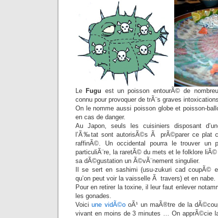
Le
Fugu
est un poisson entourÃ© de nombreu
connu pour provoquer de trÃ¨s graves intoxication
On le nomme aussi poisson globe et poisson-ballo
en cas de danger.
Au Japon, seuls les cuisiniers disposant d’u
l’Ã‰tat sont autorisÃ©s Ã prÃ©parer ce plat
raffinÃ©. Un occidental pourra le trouver un 
particuliÃ¨re, la raretÃ© du mets et le folklore li
sa dÃ©gustation un Ã©vÃ¨nement singulier.
Il se sert en sashimi (usu-zukuri cad coupÃ© e
qu’on peut voir la vaisselle Ã travers) et en nabe.
Pour en retirer la toxine, il leur faut enlever notamm
les gonades.
Voici
une vidÃ©o
oÃ¹ un maÃ®tre de la dÃ©cou
vivant en moins de 3 minutes … On apprÃ©cie la