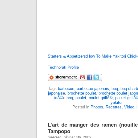
Starters & Appetizers
:
How To Make Yakitori Chick
Technorati Profile
Tags:
barbecue
,
barbecue japonais
,
bbq
,
bbq char
japonaise
,
brochette poulet
,
brochette poulet japo
idÃ©e bbq
,
poulet
,
poulet grillÃ©
,
poulet grill
yakitori
Posted in
Photos
,
Recettes
,
Video
|
L’art de manger des ramen (nouille
Tampopo
mercredi, février 4th, 2009