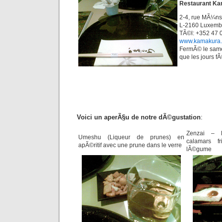
Restaurant K
2-4, rue MÃ¼ns
L-2160 Luxemb
TÃ©l: +352 47 
www.kamakura.
FermÃ© le samed
que les jours f
Voici un aperÃ§u de notre dÃ©gustation
:
Zenzai – H
Umeshu (Liqueur de prunes) en
calamars f
apÃ©ritif avec une prune dans le verre
lÃ©gume