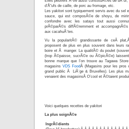
Elles peuvent Ãªtre aussi constituÃ©es de bÅ“uf,
d’Å“ufs de caille, de porc au fromage, etc.
Les yakitori sont typiquement servis avec du sel e
sauce, qui est composÃ©e de shoyu, de miri
confondre avec les satays tout aussi conn
prÃ©parÃ©s diffÃ©remment et accompagnÃ©s 
aux cacahuÃ¨tes.
Vu la popularitÃ© grandissante de ceÂ plat
proposent de plus en plus souvent dans leurs r
boire et Ã manger. La qualitÃ© du poulet (souven
(trop Ã©paisse, sucrÃ©e ou Ã©picÃ©e) laissen
bonne marque que l’on trouve au Tagawa Store
magasins
VDS Food
Â (Magasins pour les pros 
grand public Ã LiÃ¨ge & Bruxelles). Les plus m
venaient des magasinsÂ O’cool et Ã©taient produi
Voici quelques recettes de yakitori
La plus soignÃ©e
IngrÃ©dients