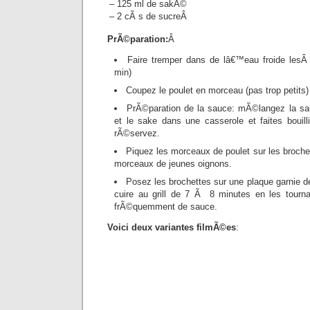
– 125 ml de sakÃ©
– 2 cÃ s de sucreÂ
PrÃ©paration:
Â
Faire tremper dans de lâ€™eau froide lesÂ 
min)
Coupez le poulet en morceau (pas trop petits)
PrÃ©paration de la sauce: mÃ©langez la sauc
et le sake dans une casserole et faites bouil
rÃ©servez.
Piquez les morceaux de poulet sur les broche
morceaux de jeunes oignons.
Posez les brochettes sur une plaque garnie de
cuire au grill de 7 Ã 8 minutes en les tourna
frÃ©quemment de sauce.
Voici deux variantes filmÃ©es
: