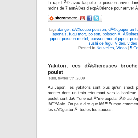
la rapiditÃ© avec laquelle le poisson arrive dans
moins de 7 annÃ©es d’expÃ©rience pour arriver Ã 
Tags:
danger
,
dÃ©coupe poisson
,
dÃ©couper un f
japonais
,
fugu mort
,
poison
,
poisson Ã Ã©pine
japon
,
poisson mortel
,
poisson mortel japon
,
pois
sushi de fugu
,
Video
,
video
Posted in
Nouvelles
,
Video
|
5 C
Yakitori: ces dÃ©licieuses broche
poulet
jeudi, février 5th, 2009
Au Japon, les yakitoris sont plus qu’un snack 
monter dans un train retournant vers la banlieue
poulet sont dâ€™une extrÃªme popularitÃ© au Ja
lâ€™Asie. On peut dire que lâ€™Europe commen
les dÃ©guster Ã toutes les sauces.