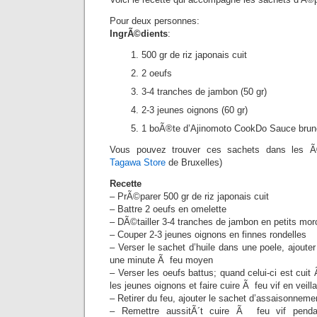
Pour deux personnes:
IngrÃ©dients
:
500 gr de riz japonais cuit
2 oeufs
3-4 tranches de jambon (50 gr)
2-3 jeunes oignons (60 gr)
1 boÃ®te d’Ajinomoto CookDo Sauce brun
Vous pouvez trouver ces sachets dans les Ã©
Tagawa Store
de Bruxelles)
Recette
– PrÃ©parer 500 gr de riz japonais cuit
– Battre 2 oeufs en omelette
– DÃ©tailler 3-4 tranches de jambon en petits mo
– Couper 2-3 jeunes oignons en finnes rondelles
– Verser le sachet d’huile dans une poele, ajouter
une minute Ã feu moyen
– Verser les oeufs battus; quand celui-ci est cuit 
les jeunes oignons et faire cuire Ã feu vif en veil
– Retirer du feu, ajouter le sachet d’assaisonnemen
– Remettre aussitÃ´t cuire Ã feu vif pend