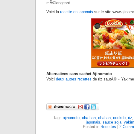
mÃ©langeant.
Voici la
recette en japonais
sur le site www.ajinomo
Alternatives sans sachet Ajinomoto
Voici
deux autres recettes
de riz sautÃ© « Yakime
Tags:
ajinomoto
,
cha-han
,
chahan
,
cookdo
,
riz
japonais
,
sauce soja
,
yakim
Posted in
Recettes
|
2 Comm