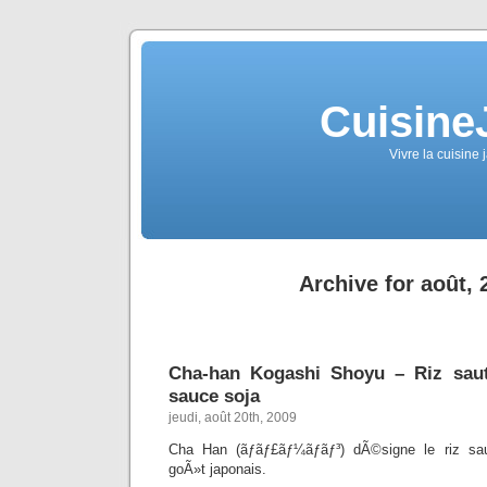
Cuisine
Vivre la cuisine 
Archive for août, 
Cha-han Kogashi Shoyu – Riz sau
sauce soja
jeudi, août 20th, 2009
Cha Han (ãƒãƒ£ãƒ¼ãƒãƒ³) dÃ©signe le riz s
goÃ»t japonais.