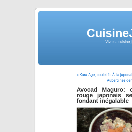
Cuisine
Vivre la cuisine 
« Kara-Age, poulet frit Ã la japona
Aubergines den
Avocad Maguro: q
rouge japonais s
fondant inégalable