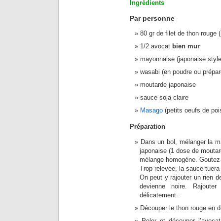
Ingrédients
Par personne
80 gr de filet de thon roug
1/2 avocat
bien mur
mayonnaise (japonaise styl
wasabi (en poudre ou prépar
moutarde japonaise
sauce soja claire
Masago
(petits oeufs de poi
Préparation
Dans un bol, mélanger la m
japonaise (1 dose de moutard
mélange homogène. Goutez-l
Trop relevée, la sauce tuera 
On peut y rajouter un rien d
devienne noire. Rajout
délicatement..
Découper le thon rouge en 
Peler et découper l’avoc