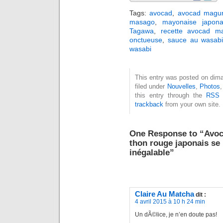
Tags:
avocad
,
avocad magu
masago
,
mayonaise japona
Tagawa
,
recette avocad m
onctueuse
,
sauce au wasab
wasabi
This entry was posted on dima
filed under
Nouvelles
,
Photos
this entry through the
RSS 
trackback
from your own site.
One Response to “Avoca
thon rouge japonais se
inégalable”
Claire Au Matcha
dit :
4 avril 2015 à 10 h 24 min
Un dÃ©lice, je n’en doute pas!