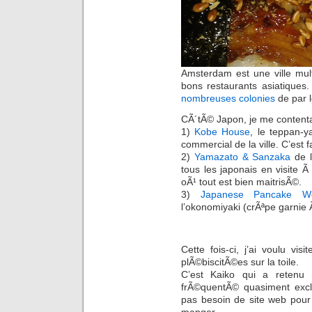
Amsterdam est une ville multi
bons restaurants asiatiques
nombreuses colonies
de par 
CÃ´tÃ© Japon, je me contenta
1)
Kobe House
, le teppan-
commercial de la ville. C’est 
2)
Yamazato & Sanzaka
de l
tous les japonais en visite
oÃ¹ tout est bien maitrisÃ©.
3)
Japanese Pancake W
l’okonomiyaki (crÃªpe garnie
Cette fois-ci, j’ai voulu vi
plÃ©biscitÃ©es sur la toile.
C’est Kaiko qui a retenu 
frÃ©quentÃ© quasiment exclu
pas besoin de site web pour