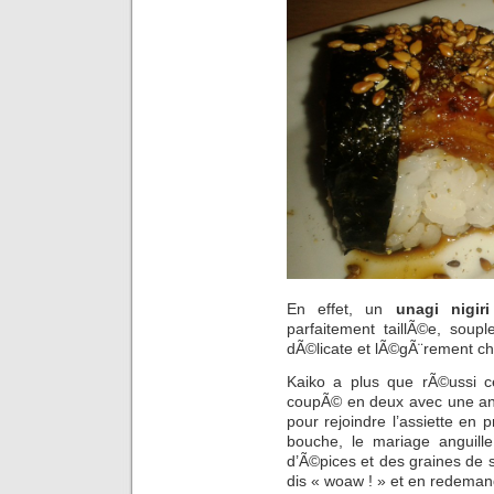
En effet, un
unagi nigiri
parfaitement taillÃ©e, soupl
dÃ©licate et lÃ©gÃ¨rement c
Kaiko a plus que rÃ©ussi c
coupÃ© en deux avec une angu
pour rejoindre l’assiette en 
bouche, le mariage angui
d’Ã©pices et des graines de
dis « woaw ! » et en redeman