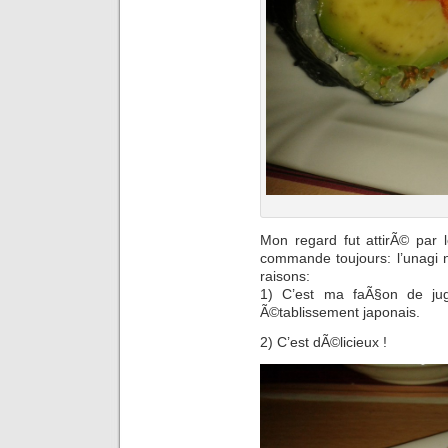
Mon regard fut attirÃ© par l
commande toujours: l’unagi ni
raisons:
1) C’est ma faÃ§on de jug
Ã©tablissement japonais.
2) C’est dÃ©licieux !