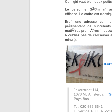
Ce nigiri vaut bien deux petits
Le personnel (fÃ©minin) as
efficace. Le cadre est classiq
Bref, une adresse comme 
prÃ©sentant de succulents
matiÃ¨res premiÃ¨res impecca
N’oubliez pas de rÃ©server e
minuit).
Kaik
Jekerstraat 114,
1078 MJ Amsterdam (
G
Pays-Bas
Tel
: 020-662-5641
Ouvert de 18:00 Ã 22: