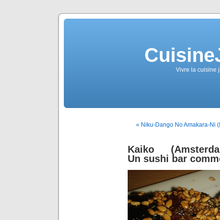
Cuisine
Vivre la cuisine 
« Niku-Dango No Amakara-Ni (B
Kaiko (Amsterda
Un sushi bar comme