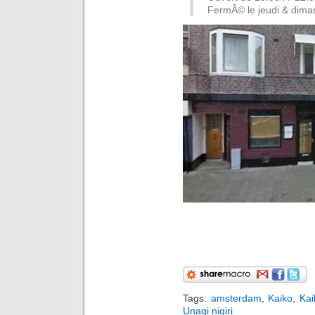
FermÃ© le jeudi & dim
Tags:
amsterdam
,
Kaiko
,
Ka
Unagi nigiri