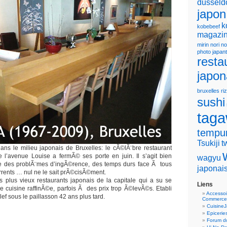
dusseld
japon
k
kobebeef
magazin
mirin
nori
no
photo japan
resta
japon
bruxelles
riz
sushi
tag
tempu
Tsukiji
t
ns le milieu japonais de Bruxelles: le cÃ©lÃ¨bre restaurant
 l’avenue Louise a fermÃ© ses porte en juin. Il s’agit bien
wagyu
cite des problÃ¨mes d’ingÃ©rence, des temps durs face Ã tous
japonai
rents … nul ne le sait prÃ©cisÃ©ment.
des plus vieux restaurants japonais de la capitale qui a su se
Liens
cuisine raffinÃ©e, parfois Ã des prix trop Ã©levÃ©s. Etabli
Accessoi
clef sous le paillasson 42 ans plus tard.
Commerce
Cuisine
Epicerie
Forum du