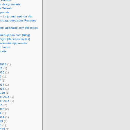
e Photos
n des gourmets
e Wasabi
aponais
 – Le journal web du site
os-baguettes.com (Recettes
sine-japonaise.com (Recettes
sinedujapon.com (Blog)
Yayoi (Recettes faciles)
raiecuisinejaponaise
n forum
u site
 2023
(1)
23
(1)
2020
(1)
19
(1)
7
(1)
2017
(1)
2016
(1)
2016
(1)
e 2015
(1)
e 2015
(1)
15
(2)
2015
(2)
14
(1)
2014
(1)
013
(2)
13
(1)
2013
(1)