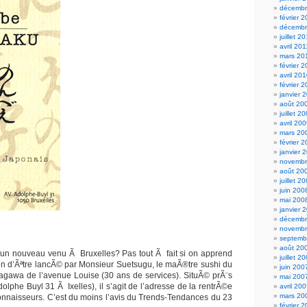
décembr
février 
décembr
juillet 2
avril 201
mars 20
février 
avril 20
février 
janvier 
août 20
juillet 2
avril 20
mars 20
février 
janvier 
novembr
août 20
juillet 2
juin 200
mai 200
janvier 
décembr
novembr
septemb
août 20
un nouveau venu Ã Bruxelles? Pas tout Ã fait si on apprend
juillet 2
ien d’Ãªtre lancÃ© par Monsieur Suetsugu, le maÃ®tre sushi du
juin 200
agawa de l’avenue Louise (30 ans de services). SituÃ© prÃ¨s
mai 200
lphe Buyl 31 Ã Ixelles), il s’agit de l’adresse de la rentrÃ©e
avril 20
mars 20
 connaisseurs. C’est du moins l’avis du Trends-Tendances du 23
février 