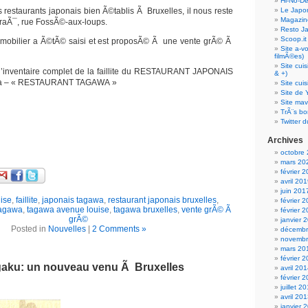
Hi-No-D
s restaurants japonais bien Ã©tablis Ã Bruxelles, il nous reste
Le Japo
Magazin
raÃ¯, rue FossÃ©-aux-loups.
Resto J
Scoop.it
le mobilier a Ã©tÃ© saisi et est proposÃ© Ã une vente grÃ© Ã
Site a-v
filmÃ©es)
Site cui
 l’inventaire complet de la faillite du RESTAURANT JAPONAIS
& +)
a – « RESTAURANT TAGAWA »
Site cui
Site de 
Site mav
TrÃ¨s bo
Twitter d
Archives
octobre
mars 20
février 
avril 20
juin 201
ise
,
faillite
,
japonais tagawa
,
restaurant japonais bruxelles
,
février 
agawa
,
tagawa avenue louise
,
tagawa bruxelles
,
vente grÃ© Ã
février 
grÃ©
janvier 
Posted in
Nouvelles
|
2 Comments »
décembr
novembr
mars 20
février 
aku: un nouveau venu Ã Bruxelles
avril 20
février 
juillet 2
avril 20
janvier 