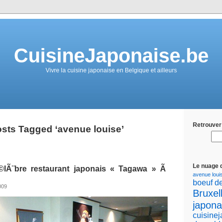
CuisineJaponaise.be
Vivre la cuisine japonaise en Belgique et ailleurs
Retrouver 
sts Tagged ‘avenue louise’
Le nuage 
Ã©lÃ¨bre restaurant japonais « Tagawa » Ã
avenue loui
boeuf d
2009
Bruxel
japona
cuisine