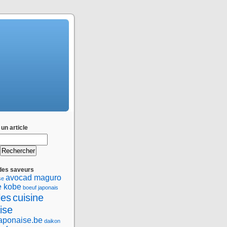
un article
des saveurs
avocad maguro
se
e kobe
boeuf japonais
les
cuisine
ise
japonaise.be
daikon