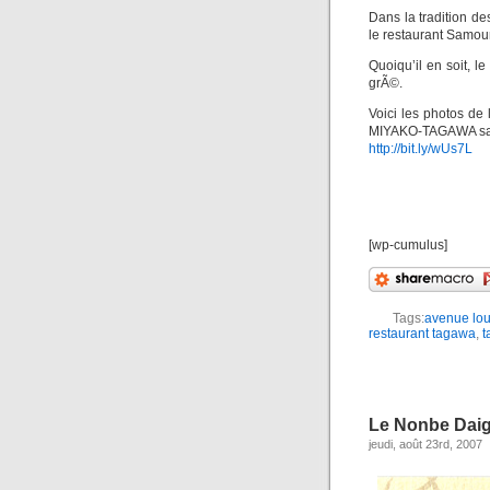
Dans la tradition de
le restaurant Samou
Quoiqu’il en soit, 
grÃ©.
Voici les photos de
MIYAKO-TAGAWA s
http://bit.ly/wUs7L
[wp-cumulus]
Tags:
avenue lou
restaurant tagawa
,
t
Le Nonbe Daig
jeudi, août 23rd, 2007