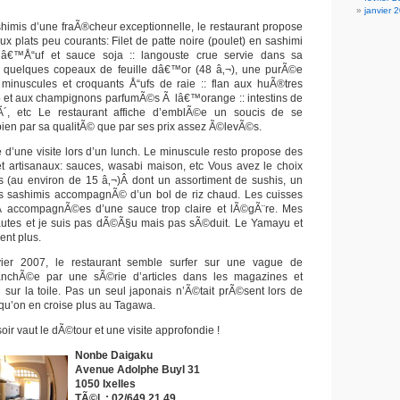
janvier 
shimis d’une fraÃ®cheur exceptionnelle, le restaurant propose
x plats peu courants: Filet de patte noire (poulet) en sashimi
dâ€™Å“uf et sauce soja :: langouste crue servie dans sa
 quelques copeaux de feuille dâ€™or (48 â‚¬), une purÃ©e
minuscules et croquants Å“ufs de raie :: flan aux huÃ®tres
ab et aux champignons parfumÃ©s Ã lâ€™orange :: intestins de
Ã´, etc Le restaurant affiche d’emblÃ©e un soucis de se
bien par sa qualitÃ© que par ses prix assez Ã©levÃ©s.
d’une visite lors d’un lunch. Le minuscule resto propose des
s et artisanaux: sauces, wasabi maison, etc Vous avez le choix
s (au environ de 15 â‚¬)Â dont un assortiment de sushis, un
des sashimis accompagnÃ© d’un bol de riz chaud. Les cuisses
Â accompagnÃ©es d’une sauce trop claire et lÃ©gÃ¨re. Mes
hautes et je suis pas dÃ©Ã§u mais pas sÃ©duit. Le Yamayu et
nt plus.
vier 2007, le restaurant semble surfer sur une vague de
anchÃ©e par une sÃ©rie d’articles dans les magazines et
 sur la toile. Pas un seul japonais n’Ã©tait prÃ©sent lors de
 qu’on en croise plus au Tagawa.
 soir vaut le dÃ©tour et une visite approfondie !
Nonbe Daigaku
Avenue Adolphe Buyl 31
1050 Ixelles
TÃ©l. : 02/649.21.49