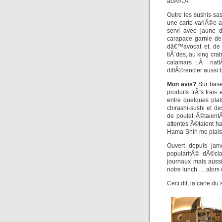
aoÃ»t.Â
Outre les sushis-sa
une carte variÃ©e au
servi avec jaune 
carapace garnie de
dâ€™avocat et, de 
tiÃ¨des, au king cr
calamars ::Â natt
diffÃ©rencier aussi 
Mon avis?
Sur base 
produits trÃ¨s frai
entre quelques plat
chirashi-sushi et 
de poulet Ã©taient
attentes Ã©taient 
Hama-Shin me plaise
Ouvert depuis jan
popularitÃ© dÃ©cl
journaux mais aussi
notre lunch … alors
Ceci dit, la carte du