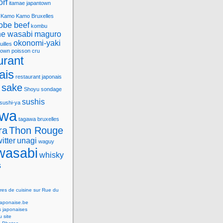
orf
itamae
japantown
Kamo
Kamo Bruxelles
obe beef
kombu
e wasabi
maguro
okonomi-yaki
uilles
town
poisson cru
urant
ais
restaurant japonais
sake
Shoyu
sondage
sushis
sushi-ya
awa
tagawa bruxelles
ra
Thon Rouge
witter
unagi
waguy
wasabi
whisky
s
res de cuisine sur Rue du
Japonaise.be
s japonaises
 site