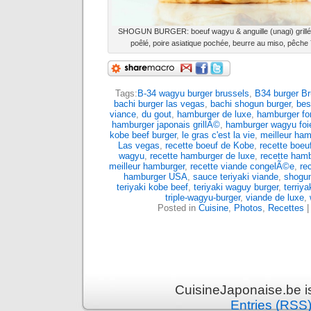
SHOGUN BURGER: boeuf wagyu & anguille (unagi) grillée
poêlé, poire asiatique pochée, beurre au miso, pêc
Tags:
B-34 wagyu burger brussels
,
B34 burger Br
bachi burger las vegas
,
bachi shogun burger
,
bes
viance
,
du gout
,
hamburger de luxe
,
hamburger fo
hamburger japonais grillÃ©
,
hamburger wagyu foi
kobe beef burger
,
le gras c'est la vie
,
meilleur ham
Las vegas
,
recette boeuf de Kobe
,
recette boeu
wagyu
,
recette hamburger de luxe
,
recette ham
meilleur hamburger
,
recette viande congelÃ©e
,
re
hamburger USA
,
sauce teriyaki viande
,
shogun
teriyaki kobe beef
,
teriyaki waguy burger
,
terriy
triple-wagyu-burger
,
viande de luxe
,
Posted in
Cuisine
,
Photos
,
Recettes
CuisineJaponaise.be i
Entries (RSS