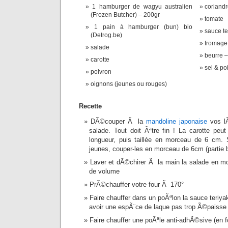
1 hamburger de wagyu australien
coriand
(Frozen Butcher) – 200gr
tomate
1 pain à hamburger (bun) bio
sauce te
(Detrog.be)
fromage 
salade
beurre – 
carotte
sel & poi
poivron
oignons (jeunes ou rouges)
Recette
DÃ©couper Ã la
mandoline japonaise
vos lÃ
salade. Tout doit Ãªtre fin ! La carotte pe
longueur, puis taillée en morceau de 6 cm.
jeunes, couper-les en morceau de 6cm (partie b
Laver et dÃ©chirer Ã la main la salade en m
de volume
PrÃ©chauffer votre four Ã 170°
Faire chauffer dans un poÃªlon la sauce teriyak
avoir une espÃ¨ce de laque pas trop Ã©paisse
Faire chauffer une poÃªle anti-adhÃ©sive (en f