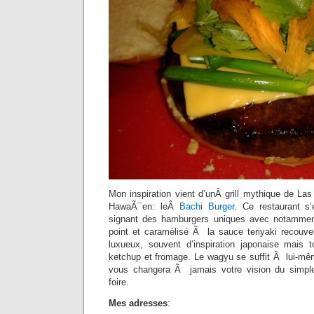
Mon inspiration vient d’unÂ grill mythique de La
HawaÃ¯en: leÂ
Bachi Burger
. Ce restaurant s’
signant des hamburgers uniques avec notammen
point et caramélisé Ã la sauce teriyaki recouver
luxueux, souvent d’inspiration japonaise mais 
ketchup et fromage. Le wagyu se suffit Ã lui-mêm
vous changera Ã jamais votre vision du simp
foire.
Mes adresses
: