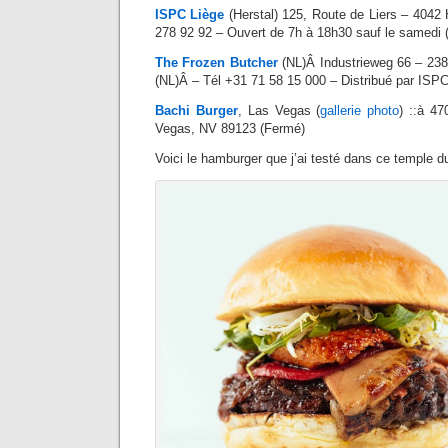
ISPC Liège
(Herstal) 125, Route de Liers – 4042 
278 92 92 – Ouvert de 7h à 18h30 sauf le samedi 
The Frozen Butcher
(NL)Â Industrieweg 66 – 23
(NL)Â – Tél +31 71 58 15 000 – Distribué par ISP
Bachi Burger
, Las Vegas (
gallerie photo
) ::à 4
Vegas, NV 89123 (Fermé)
Voici le hamburger que j’ai testé dans ce temple du 