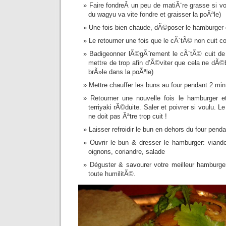
Faire fondreÂ un peu de matiÃ¨re grasse si v
du wagyu va vite fondre et graisser la poÃªle)
Une fois bien chaude, dÃ©poser le hamburger
Le retourner une fois que le cÃ´tÃ© non cuit
Badigeonner lÃ©gÃ¨rement le cÃ´tÃ© cuit de 
mettre de trop afin d’Ã©viter que cela ne dÃ©
brÃ»le dans la poÃªle)
Mettre chauffer les buns au four pendant 2 min
Retourner une nouvelle fois le hamburger e
terriyaki rÃ©duite. Saler et poivrer si voulu. L
ne doit pas Ãªtre trop cuit !
Laisser refroidir le bun en dehors du four pend
Ouvrir le bun & dresser le hamburger: viande
oignons, coriandre, salade
Déguster & savourer votre meilleur hamburger
toute humilitÃ©.