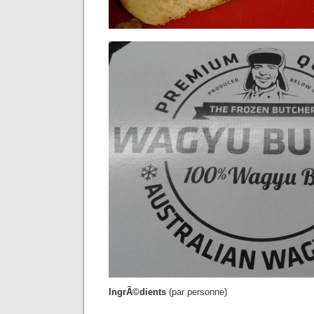
IngrÃ©dients
(par personne)