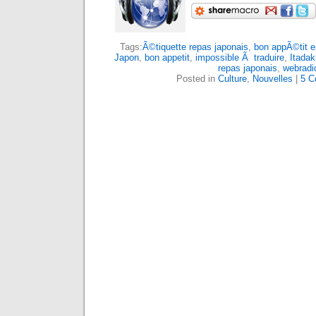
Tags:
Ã©tiquette repas japonais
,
bon appÃ©tit e
Japon
,
bon appetit
,
impossible Ã traduire
,
Itada
repas japonais
,
webradi
Posted in
Culture
,
Nouvelles
|
5 C