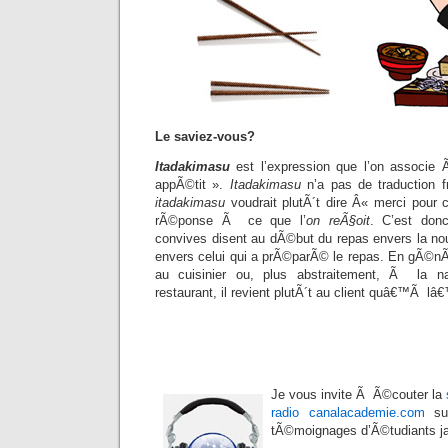
Le saviez-vous?
Itadakimasu
est l’expression que l’on associe
appÃ©tit ».
Itadakimasu
n’a pas de traduction f
itadakimasu
voudrait plutÃ´t dire Â« merci pour c
rÃ©ponse Ã ce que l’
on reÃ§oit
. C’est don
convives disent au dÃ©but du repas envers la nour
envers celui qui a prÃ©parÃ© le repas. En gÃ©n
au cuisinier ou, plus abstraitement, Ã la 
restaurant, il revient plutÃ´t au client quâ€™Ã lâ€
Je vous invite Ã Ã©couter la
radio canalacademie.com
sur
tÃ©moignages d’Ã©tudiants ja