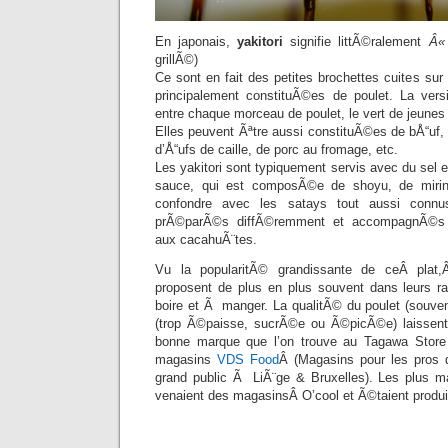
En japonais,
yakitori
signifie littÃ©ralement
Â«
grillÃ©)
Ce sont en fait des petites brochettes cuites sur 
principalement constituÃ©es de poulet. La versi
entre chaque morceau de poulet, le vert de jeunes
Elles peuvent Ãªtre aussi constituÃ©es de bÅ“uf,
d’Å“ufs de caille, de porc au fromage, etc.
Les yakitori sont typiquement servis avec du sel e
sauce, qui est composÃ©e de shoyu, de miri
confondre avec les satays tout aussi conn
prÃ©parÃ©s diffÃ©remment et accompagnÃ©s 
aux cacahuÃ¨tes.
Vu la popularitÃ© grandissante de ceÂ plat
proposent de plus en plus souvent dans leurs r
boire et Ã manger. La qualitÃ© du poulet (souven
(trop Ã©paisse, sucrÃ©e ou Ã©picÃ©e) laissen
bonne marque que l’on trouve au Tagawa Store
magasins
VDS Food
Â (Magasins pour les pros 
grand public Ã LiÃ¨ge & Bruxelles). Les plus m
venaient des magasinsÂ O’cool et Ã©taient produi