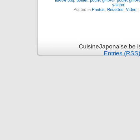
idÃ©e bbq
,
poulet
,
poulet grillÃ©
,
poulet grill
yakitori
Posted in
Photos
,
Recettes
,
Video
|
CuisineJaponaise.be i
Entries (RSS