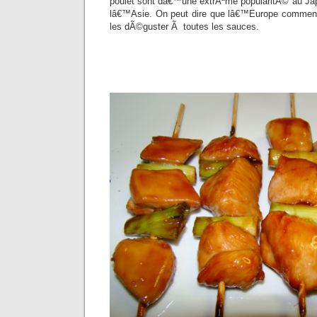
poulet sont dâ€™une extrÃªme popularitÃ© au Ja
lâ€™Asie. On peut dire que lâ€™Europe commen
les dÃ©guster Ã toutes les sauces.