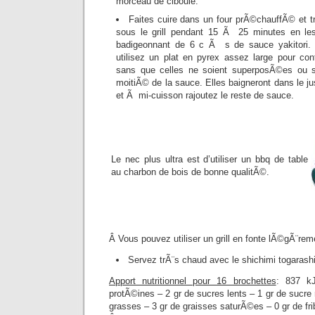
morceau de ciboule.
Faites cuire dans un four prÃ©chauffÃ© et t
sous le grill pendant 15 Ã 25 minutes en les 
badigeonnant de 6 c Ã s de sauce yakitori. 
utilisez un plat en pyrex assez large pour con
sans que celles ne soient superposÃ©es ou s
moitiÃ© de la sauce. Elles baigneront dans le j
et Ã mi-cuisson rajoutez le reste de sauce.
Le nec plus ultra est d’utiliser un bbq de table
au charbon de bois de bonne qualitÃ©.
Â Vous pouvez utiliser un grill en fonte lÃ©gÃ¨rem
Servez trÃ¨s chaud avec le shichimi togarash
Apport nutritionnel pour 16 brochettes
: 837 k
protÃ©ines – 2 gr de sucres lents – 1 gr de sucre 
grasses – 3 gr de graisses saturÃ©es – 0 gr de f