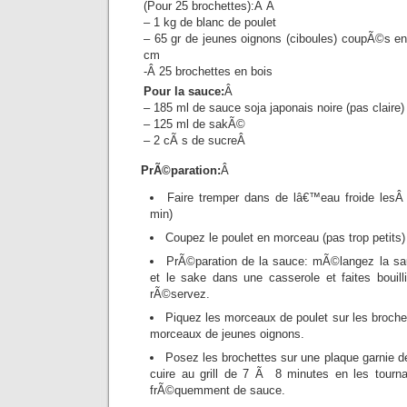
(Pour 25 brochettes):Â Â
– 1 kg de blanc de poulet
– 65 gr de jeunes oignons (ciboules) coupÃ©s e
cm
-Â 25 brochettes en bois
Pour la sauce:
Â
– 185 ml de sauce soja japonais noire (pas claire)
– 125 ml de sakÃ©
– 2 cÃ s de sucreÂ
PrÃ©paration:
Â
Faire tremper dans de lâ€™eau froide lesÂ 
min)
Coupez le poulet en morceau (pas trop petits)
PrÃ©paration de la sauce: mÃ©langez la sauc
et le sake dans une casserole et faites bouil
rÃ©servez.
Piquez les morceaux de poulet sur les broche
morceaux de jeunes oignons.
Posez les brochettes sur une plaque garnie de
cuire au grill de 7 Ã 8 minutes en les tourna
frÃ©quemment de sauce.