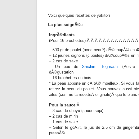
Voici quelques recettes de yakitori
La plus soignÃ©e
IngrÃ©dients
(Pour 16 brochettes):Â Â Â Â Â Â Â Â Â Â Â Â 
– 500 gr de poulet (avec peau*) dÃ©coupÃ© en 
– 12 jeunes oignons (ciboules) dÃ©coupÃ©s en 
– 2 cas de sake
– Un peu de
Shichimi Togarashi
(Poivre r
dÃ©gustation
– 16 brochettes en bois
* La peau apporte un cÃ´tÃ© moelleux. Si vous fai
retirez la peau du poulet. Vous pouvez aussi bien
ailes (comme la recetteÂ originale)Â que le blanc 
Pour la sauce:
Â
– 3 cas de shoyu (sauce soja)
– 2 cas de mirin
– 1 cas de sake
– Selon le goÃ»t, le jus de 2.5 cm de gingemb
pressÃ©