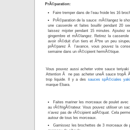
PrÃ©paration:
Faire tremper dans de l’eau froide les 16 broc
PrÃ©paration de la sauce: mÃ©langez le shoyu
une casserole et faites bouillir pendant 20 s
laissez mijoter pendant 15 minutes. Ajoutez s
gingembre et mÃ©langez. Retirez la casserole
avoir rÃ©duit d’un tiers et Ãªtre un peu sirup
prÃ©parez Ã l’avance, vous pouvez la conser
semaine dans un rÃ©cipient hermÃ©tique.
Vous pouvez aussi acheter votre sauce teriyaki t
Attention Ã ne pas acheter uneÂ sauce tropÂ 
trop liquide. Il y a des
sauces spÃ©ciales yakit
marque Ebara.
Faites mariner les morceaux de poulet avec
au rÃ©frigÃ©rateur. Vous pouvez utiliser un sa
n’avez pas de rÃ©cipient adÃ©quat. Cela permet
autour de tous les morceaux.
Garnissez les brochettes de 3 morceaux de p