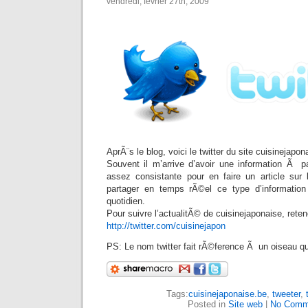
vendredi, février 27th, 2009
AprÃ¨s le blog, voici le twitter du site cuisinejapo
Souvent il m’arrive d’avoir une information Ã p
assez consistante pour en faire un article sur 
partager en temps rÃ©el ce type d’information 
quotidien.
Pour suivre l’actualitÃ© de cuisinejaponaise, reten
http://twitter.com/cuisinejapon
PS: Le nom twitter fait rÃ©ference Ã un oiseau qui
Tags:
cuisinejaponaise.be
,
tweeter
,
Posted in
Site web
|
No Comm