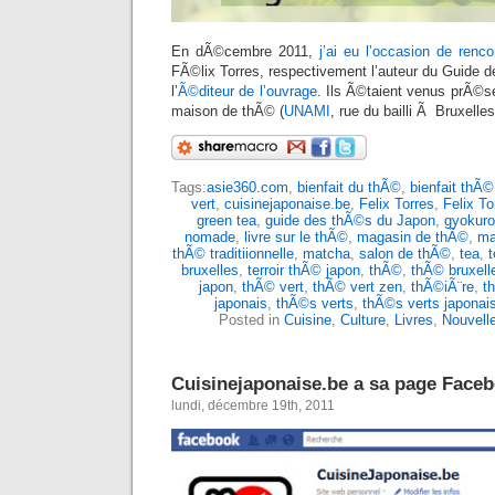
En dÃ©cembre 2011,
j’ai eu l’occasion de renco
FÃ©lix Torres, respectivement l’auteur du Guide 
l’
Ã©diteur de l’ouvrage
. Ils Ã©taient venus prÃ©se
maison de thÃ© (
UNAMI
, rue du bailli Ã Bruxelle
Tags:
asie360.com
,
bienfait du thÃ©
,
bienfait thÃ©
vert
,
cuisinejaponaise.be
,
Felix Torres
,
Felix To
green tea
,
guide des thÃ©s du Japon
,
gyokuro
nomade
,
livre sur le thÃ©
,
magasin de thÃ©
,
ma
thÃ© traditiionnelle
,
matcha
,
salon de thÃ©
,
tea
,
t
bruxelles
,
terroir thÃ© japon
,
thÃ©
,
thÃ© bruxell
japon
,
thÃ© vert
,
thÃ© vert zen
,
thÃ©iÃ¨re
,
t
japonais
,
thÃ©s verts
,
thÃ©s verts japonai
Posted in
Cuisine
,
Culture
,
Livres
,
Nouvell
Cuisinejaponaise.be a sa page Face
lundi, décembre 19th, 2011