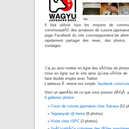
Il faut utiliser tous les moyens de commun
communautÃ© des amateurs de cuisine japonaise.
page Facebook du site cuisinejaponaise.be attir
rapidement partager des news, des photos, 
sondages.
J’ai pu ainsi mettre en ligne des sÃ©ries de photo
mise en ligne sur le site ainsi qu’une sÃ©rie d
faire double emploi avec Twitter.
L’adresse Ã retenir est simple:
facebook.com/cuis
Voici un aperÃ§u de ce que vous pouvez dÃ©jÃ y 
6 galleries photos
:
Cours de cuisine japonaise chez Sasasa
(52 p
Teppanyaki @ home
(8 photos)
Visite chez ISPC
(3 photos)
SpÃ©cialitÃ©s culinaires des fÃªtes populaire