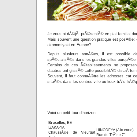
Je vous ai dÃ©jÃ prÃ©sentÃ© ce plat familial d
Mais souvent une question pratique est posÃ©e:
okonomiyaki en Europe?
Depuis plusieurs annÃ©es, il est possible de
spÃ©cialisÃ©s dans les grandes villes europÃ©e
Certains de ces Ã©tablissements ne proposen
d’autres ont glissÃ© cette possibilitÃ© discrÃ¨tem
Souvent, il faut connaÃ®tre les adresses car c
situÃ©s dans les centres ville ou lieux trÃ¨s frÃ
Voici un petit tour d’horizon:
Bruxelles
, BE
IZAKA-YA
HINODEYA (A la carte)
ChaussÃ©e de Vleurgat
Rue du TrÃ´ne 71