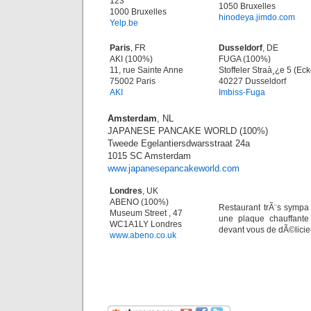
123
1050 Bruxelles
1000 Bruxelles
hinodeya.jimdo.com
Yelp.be
Paris
, FR
Dusseldorf
, DE
AKI (100%)
FUGA (100%)
11, rue Sainte Anne
Stoffeler Straà¸¿e 5 (Eck
75002 Paris
40227 Dusseldorf
AKI
Imbiss-Fuga
Amsterdam
, NL
JAPANESE PANCAKE WORLD (100%)
Tweede Egelantiersdwarsstraat 24a
1015 SC Amsterdam
www.japanesepancakeworld.com
Londres
, UK
ABENO (100%)
Restaurant trÃ¨s sympa
Museum Street , 47
une plaque chauffante
WC1A1LY Londres
devant vous de dÃ©lici
www.abeno.co.uk