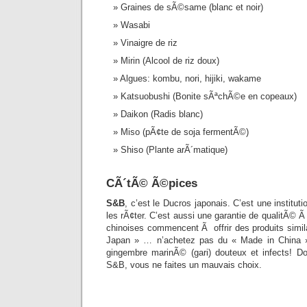
Graines de sÃ©same (blanc et noir)
Wasabi
Vinaigre de riz
Mirin (Alcool de riz doux)
Algues: kombu, nori, hijiki, wakame
Katsuobushi (Bonite sÃªchÃ©e en copeaux)
Daikon (Radis blanc)
Miso (pÃ¢te de soja fermentÃ©)
Shiso (Plante arÃ´matique)
CÃ´tÃ© Ã©pices
S&B
, c’est le Ducros japonais. C’est une institu
les rÃ¢ter. C’est aussi une garantie de qualitÃ© Ã
chinoises commencent Ã offrir des produits simil
Japan » … n’achetez pas du « Made in China
gingembre marinÃ© (gari) douteux et infects! D
S&B, vous ne faites un mauvais choix.