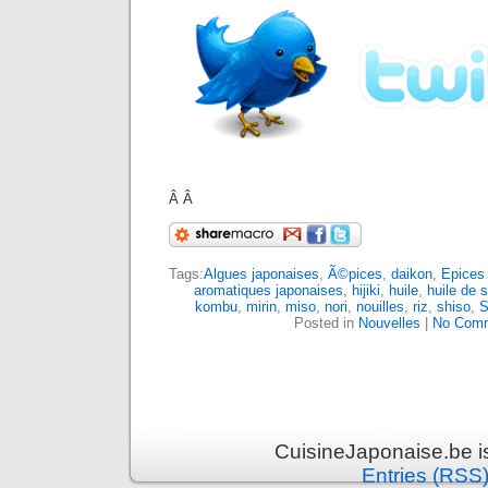
Â Â
Tags:
Algues japonaises
,
Ã©pices
,
daikon
,
Epices
aromatiques japonaises
,
hijiki
,
huile
,
huile de
kombu
,
mirin
,
miso
,
nori
,
nouilles
,
riz
,
shiso
,
S
Posted in
Nouvelles
|
No Comm
CuisineJaponaise.be i
Entries (RSS