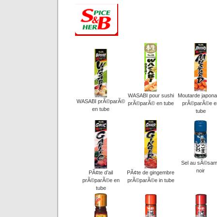
WASABI pour sushi
Moutarde japona
WASABI prÃ©parÃ©
prÃ©parÃ© en tube
prÃ©parÃ©e e
en tube
tube
Sel au sÃ©sa
noir
PÃ¢te d’ail
PÃ¢te de gingembre
prÃ©parÃ©e en
prÃ©parÃ©e in tube
tube