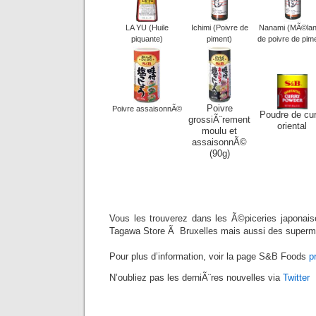
LA YU (Huile
Ichimi (Poivre de
Nanami (MÃ©la
piquante)
piment)
de poivre de pim
Poivre
Poivre assaisonnÃ©
Poudre de cur
grossiÃ¨rement
oriental
moulu et
assaisonnÃ©
(90g)
Vous les trouverez dans les Ã©piceries japonai
Tagawa Store Ã Bruxelles mais aussi des super
Pour plus d’information, voir la page S&B Foods
p
N’oubliez pas les derniÃ¨res nouvelles via
Twitter