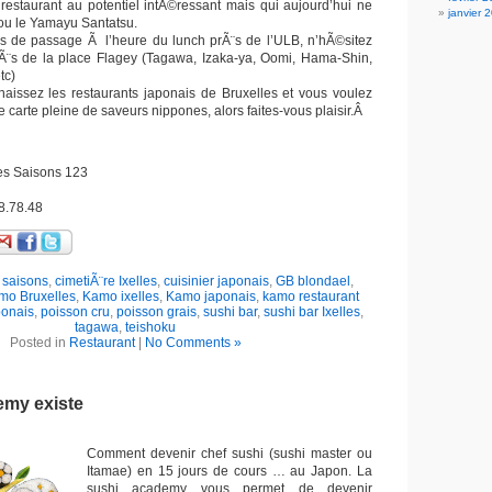
 restaurant au potentiel intÃ©ressant mais qui aujourd’hui ne
janvier 
ou le Yamayu Santatsu.
s de passage Ã l’heure du lunch prÃ¨s de l’ULB, n’hÃ©sitez
rÃ¨s de la place Flagey (Tagawa, Izaka-ya, Oomi, Hama-Shin,
tc)
issez les restaurants japonais de Bruxelles et vous voulez
 carte pleine de saveurs nippones, alors faites-vous plaisir.Â
es Saisons 123
8.78.48
 saisons
,
cimetiÃ¨re Ixelles
,
cuisinier japonais
,
GB blondael
,
mo Bruxelles
,
Kamo ixelles
,
Kamo japonais
,
kamo restaurant
ponais
,
poisson cru
,
poisson grais
,
sushi bar
,
sushi bar Ixelles
,
tagawa
,
teishoku
Posted in
Restaurant
|
No Comments »
emy existe
Comment devenir chef sushi (sushi master ou
Itamae) en 15 jours de cours … au Japon. La
sushi academy vous permet de devenir