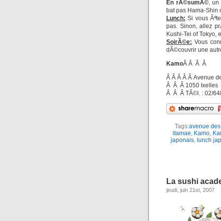
En rÃ©sumÃ©
, un
bat pas Hama-Shin 
Lunch:
Si vous Ãªte
pas. Sinon, allez p
Kushi-Tei of Tokyo, e
SoirÃ©e:
Vous conna
dÃ©couvrir une autre
Kamo
Â Â Â Â
Â Â Â Â Â Avenue d
Â Â Â 1050 Ixelles
Â Â Â TÃ©l. : 02/64
Tags:
avenue des
itamae
,
Kamo
,
Ka
japonais
,
lunch ja
La sushi acad
jeudi, juin 21st, 2007