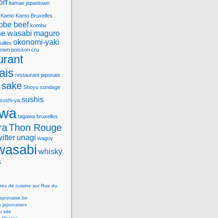
orf
itamae
japantown
Kamo
Kamo Bruxelles
obe beef
kombu
e wasabi
maguro
okonomi-yaki
uilles
town
poisson cru
urant
ais
restaurant japonais
sake
Shoyu
sondage
sushis
sushi-ya
awa
tagawa bruxelles
ra
Thon Rouge
witter
unagi
waguy
wasabi
whisky
s
res de cuisine sur Rue du
Japonaise.be
s japonaises
 site