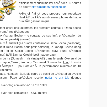
officiellement sushi master aprÃ¨s les 90 heures
de cours:
http://academy.sushi.ne.jp/
Akiko et Patrick vous propose leur reportage
illustrÃ© de trÃ¨s nombreuses photos de haute
qualitÃ© gastronimique.
ntact, essai des uniformes, les premiers couteaux (Deba-bocho
 premiÃ¨res dÃ©coupes
ux (Yanagi Bocho – le couteau de sashimi), prÃ©paration du
 poulpe et Aji (saurel)
eaux Ã sushi! Il y a quatre couteaux: le Deba Bocho (poissons),
petit Deba Bocho pour petit poisson), le Yanagi Bocho (long
imi) et le Saikiri Bocho (lÃ©gumes) suivi d’une sÃ©ance
mar) & Aji Sanmai Oroshi (petit maquereau)
n du riz (Sumeshi = riz vinaigrÃ©) dans le sushi Oke suivi de
 Sayori, Sake (Saumon), Yari ika et Surume Ika.
Info:
Un sushi
ites Ã©tapes … pour arriver Ã la performance minimale de 18
3 minutes.
Inada, Hamachi, Buri, pis cours de sushi de dÃ©coration avec le
sumi. Page spÃ©ciale recette
Inada no ara taki
(jeunes
n.over-blog.com/article-1617037.html
n.over-blog.com/article-1633248.html