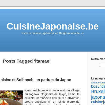
CuisineJaponaise.be
Vivre la cuisine japonaise en Belgique et ailleurs
Retrouver 
Posts Tagged ‘itamae’
Le nuage 
 plaine et Solbosch, un parfum de Japon
avenue loui
boeuf d
Bruxel
Kamo est le second resto sorti du sillage
du Tagawa. Originaire de Tokyo, Kamo, le
japona
cuisinier et maÃ®tre des lieux a ouvert sa
cuisine
propre enseigne Ã un jet de pierre du