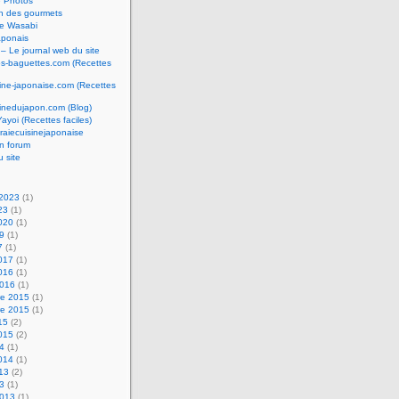
e Photos
n des gourmets
e Wasabi
aponais
 – Le journal web du site
os-baguettes.com (Recettes
sine-japonaise.com (Recettes
sinedujapon.com (Blog)
Yayoi (Recettes faciles)
raiecuisinejaponaise
n forum
u site
 2023
(1)
23
(1)
2020
(1)
19
(1)
7
(1)
2017
(1)
2016
(1)
2016
(1)
e 2015
(1)
e 2015
(1)
15
(2)
2015
(2)
14
(1)
2014
(1)
013
(2)
13
(1)
2013
(1)