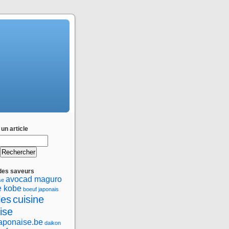
un article
des saveurs
avocad maguro
se
e kobe
boeuf japonais
les
cuisine
ise
japonaise.be
daikon