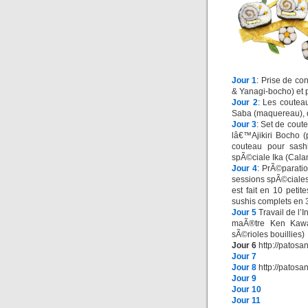
Jour 1
: Prise de co
& Yanagi-bocho) et
Jour 2
: Les coutea
Saba (maquereau), du
Jour 3
: Set de cout
lâ€™Ajikiri Bocho (
couteau pour sash
spÃ©ciale Ika (Cala
Jour 4
: PrÃ©paratio
sessions spÃ©ciales
est fait en 10 pet
sushis complets en 
Jour 5
Travail de l’
maÃ®tre Ken Kawa
sÃ©rioles bouillies)
Jour 6
http://patosa
Jour 7
Jour 8
http://patosa
Jour 9
Jour 10
Jour 11