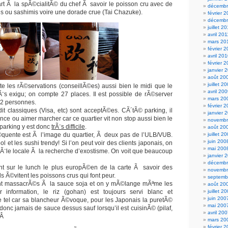
part Ã la spÃ©cialitÃ© du chef Ã savoir le poisson cru avec de
décembr
is ou sashimis voire une dorade crue (Tai Chazuke).
février 
décembr
juillet 2
avril 201
mars 20
février 
avril 20
février 
janvier 
août 20
juillet 2
te les rÃ©servations (conseillÃ©es) aussi bien le midi que le
avril 20
trÃ¨s exigu; on compte 27 places. Il est possible de rÃ©server
mars 20
12 personnes.
février 
it classiques (Visa, etc) sont acceptÃ©es. CÃ´tÃ© parking, il
janvier 
ence ou aimer marcher car ce quartier vit non stop aussi bien le
novembr
e parking y est donc
trÃ¨s difficile
.
août 20
Ã©quente est Ã l’image du quartier, Ã deux pas de l’ULB/VUB.
juillet 2
juin 200
ol et les sushi trendy! Si l’on peut voir des clients japonais, on
mai 200
ntÃ¨le locale Ã la recherche d’exostisme. On voit que beaucoup
janvier 
décembr
ent sur le lunch le plus europÃ©en de la carte Ã savoir des
novembr
ls Ã©vitent les poissons crus qui font peur.
septemb
sont massacrÃ©s Ã la sauce soja et on y mÃ©lange mÃªme les
août 20
information, le riz (gohan) est toujours servi blanc et
juillet 2
juin 200
l car sa blancheur Ã©voque, pour les Japonais la puretÃ©
mai 200
donc jamais de sauce dessus sauf lorsqu’il est cuisinÃ© (pilaf,
avril 20
 Â
mars 20
février 