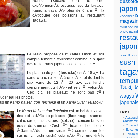
Nonbe Daigaku dont le chef
dusseld
expÃ©rimentÃ© est aussi issu du Tagawa.
japon
Kamo a travaillÃ© plus de 6 ans Ã la
k
dÃ©coupe des poissons au restaurant
kobebeef
Tagawa.
magazin
mirin
nori
no
photo japan
resta
japon
Le resto propose deux cartes lunch et soir
bruxelles
riz
complÃ¨tement diffÃ©rentes comme la plupart
sushi
des restaurants japonais de la capitale.Â
tag
Le plateau du jour (Teishoku) est Ã 10 â‚¬. La
carte « lunch » se rÃ©sume Ã 6 plats dont le
tempu
prix varie de 12 Ã 20 â‚¬. Les lunchs
Tsukiji
t
comprennent du thÃ© vert servi Ã volontÃ©.
Ceci dit, les plateaux ne sont pas trÃ¨s
wagyu
uger par les photos.
japonai
ous un
Kamo Kaisen don Teishoku
et un
Kamo Sushi Teishoku
.
Le
Kamo Kaisen don Teishoku
est un bol de riz avec
Liens
des petits dÃ©s de poissons (thon rouge, saumon,
Accessoi
chinchard), mollusques (seiche), concombres et
Commerce
oeufs de saumon. C’est trÃ¨s beau et bon. Le riz
Cuisine
Epicerie
Ã©tant tiÃ¨de et non vinaigrÃ© comme pour les
Forum du
sushis (chirachi sushi) cela gÃ©nÃ¨re une drÃ´le