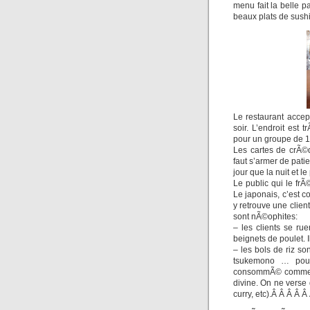
menu fait la belle 
beaux plats de sush
Le restaurant accep
soir. L’endroit est 
pour un groupe de 
Les cartes de crÃ©d
faut s’armer de pati
jour que la nuit et l
Le public qui le fr
Le japonais, c’est co
y retrouve une clie
sont nÃ©ophites:
– les clients se ru
beignets de poulet. I
– les bols de riz 
tsukemono … pour 
consommÃ© comme te
divine. On ne verse 
curry, etc).Â Â Â Â Â