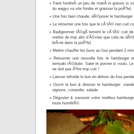
Faire fondreÂ un peu de matiÃ¨re grasse si v
du wagyu va vite fondre et graisser la poÃªle)
Une fois bien chaude, dÃ©poser le hamburger
Le retourner une fois que le cÃ´tÃ© non cuit
Badigeonner lÃ©gÃ¨rement le cÃ´tÃ© cuit de 
mettre de trop afin d’Ã©viter que cela ne dÃ©
brÃ»le dans la poÃªle)
Mettre chauffer les buns au four pendant 2 min
Retourner une nouvelle fois le hamburger e
terriyaki rÃ©duite. Saler et poivrer si voulu. L
ne doit pas Ãªtre trop cuit !
Laisser refroidir le bun en dehors du four pend
Ouvrir le bun & dresser le hamburger: viande
oignons, coriandre, salade
Déguster & savourer votre meilleur hamburger
toute humilitÃ©.