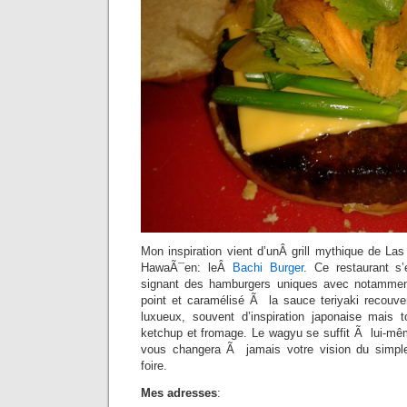
Mon inspiration vient d’unÂ grill mythique de La
HawaÃ¯en: leÂ
Bachi Burger
. Ce restaurant s’
signant des hamburgers uniques avec notammen
point et caramélisé Ã la sauce teriyaki recouver
luxueux, souvent d’inspiration japonaise mais 
ketchup et fromage. Le wagyu se suffit Ã lui-mêm
vous changera Ã jamais votre vision du simp
foire.
Mes adresses
: