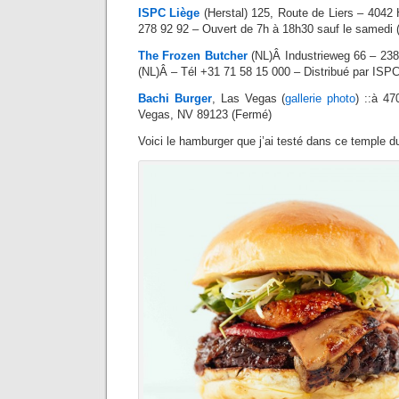
ISPC Liège
(Herstal) 125, Route de Liers – 4042 
278 92 92 – Ouvert de 7h à 18h30 sauf le samedi 
The Frozen Butcher
(NL)Â Industrieweg 66 – 23
(NL)Â – Tél +31 71 58 15 000 – Distribué par ISP
Bachi Burger
, Las Vegas (
gallerie photo
) ::à 4
Vegas, NV 89123 (Fermé)
Voici le hamburger que j’ai testé dans ce temple du 