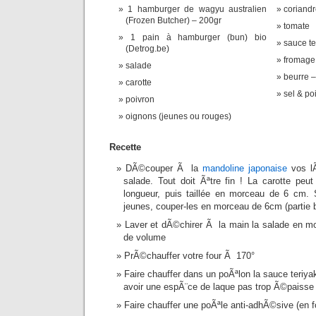
1 hamburger de wagyu australien
coriand
(Frozen Butcher) – 200gr
tomate
1 pain à hamburger (bun) bio
sauce te
(Detrog.be)
fromage 
salade
beurre – 
carotte
sel & poi
poivron
oignons (jeunes ou rouges)
Recette
DÃ©couper Ã la
mandoline japonaise
vos lÃ
salade. Tout doit Ãªtre fin ! La carotte pe
longueur, puis taillée en morceau de 6 cm.
jeunes, couper-les en morceau de 6cm (partie b
Laver et dÃ©chirer Ã la main la salade en m
de volume
PrÃ©chauffer votre four Ã 170°
Faire chauffer dans un poÃªlon la sauce teriyak
avoir une espÃ¨ce de laque pas trop Ã©paisse
Faire chauffer une poÃªle anti-adhÃ©sive (en f