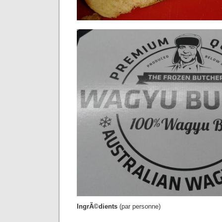
IngrÃ©dients
(par personne)