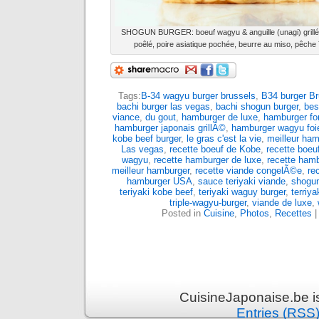
SHOGUN BURGER: boeuf wagyu & anguille (unagi) grillée
poêlé, poire asiatique pochée, beurre au miso, pêc
Tags:
B-34 wagyu burger brussels
,
B34 burger Br
bachi burger las vegas
,
bachi shogun burger
,
bes
viance
,
du gout
,
hamburger de luxe
,
hamburger fo
hamburger japonais grillÃ©
,
hamburger wagyu foi
kobe beef burger
,
le gras c'est la vie
,
meilleur ham
Las vegas
,
recette boeuf de Kobe
,
recette boeu
wagyu
,
recette hamburger de luxe
,
recette ham
meilleur hamburger
,
recette viande congelÃ©e
,
re
hamburger USA
,
sauce teriyaki viande
,
shogun
teriyaki kobe beef
,
teriyaki waguy burger
,
terriy
triple-wagyu-burger
,
viande de luxe
,
Posted in
Cuisine
,
Photos
,
Recettes
CuisineJaponaise.be i
Entries (RSS