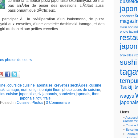
comme la fameuse pizza japonaise Okonomiyaki. Je n’ai
dusseld
pas arrÃªter de poser des questions, c’Ã©tait aussi
japon
passionnant que dÃ©licieux.
k
kobebeef
 participer Ã la prÃ©paration d’un tsukemono, de pizze
magazin
yaki aux crevettes, d’une omelette dashimaki tamago, et des
mirin
nori
no
iri au thon et aux petites crevettes.
photo japan
resta
japon
bruxelles
riz
lles photos du cours
sushi
tag
tempu
sine
,
cours de cuisine japonaise
,
crevettes sechÃ©es
,
cuisine
Tsukiji
t
aki tamago
,
nori
,
onigiri
,
onigiri thon
,
photo cours de cuisine
,
tos cuisine japonaise
,
riz japonais
,
sandwich japonais
,
thon
wagyu
japonais
,
tofu frais
japonai
Posted in
Cuisine
,
Photos
|
3 Comments »
Liens
Accessoi
Commerce
Cuisine
Epicerie
Forum du