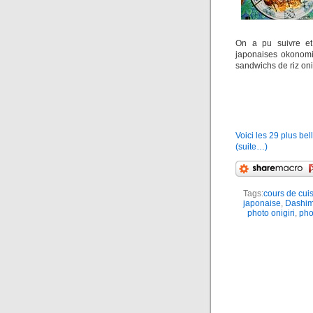
On a pu suivre et
japonaises okonomi
sandwichs de riz onig
Voici les 29 plus be
(suite…)
Tags:
cours de cui
japonaise
,
Dashim
photo onigiri
,
pho