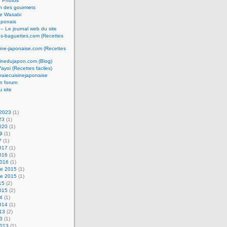
e Photos
n des gourmets
e Wasabi
aponais
 – Le journal web du site
os-baguettes.com (Recettes
sine-japonaise.com (Recettes
sinedujapon.com (Blog)
Yayoi (Recettes faciles)
raiecuisinejaponaise
n forum
u site
 2023
(1)
23
(1)
2020
(1)
19
(1)
7
(1)
2017
(1)
2016
(1)
2016
(1)
e 2015
(1)
e 2015
(1)
15
(2)
2015
(2)
14
(1)
2014
(1)
013
(2)
13
(1)
2013
(1)