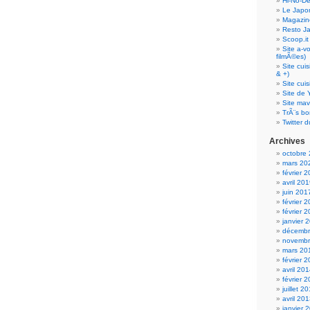
Hi-No-D
Le Japo
Magazin
Resto J
Scoop.it
Site a-v
filmÃ©es)
Site cui
& +)
Site cui
Site de 
Site mav
TrÃ¨s bo
Twitter d
Archives
octobre
mars 20
février 
avril 20
juin 201
février 
février 
janvier 
décembr
novembr
mars 20
février 
avril 20
février 
juillet 2
avril 20
janvier 