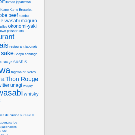
orf
itamae
japantown
Kamo
Kamo Bruxelles
obe beef
kombu
e wasabi
maguro
okonomi-yaki
uilles
town
poisson cru
urant
ais
restaurant japonais
sake
Shoyu
sondage
sushis
sushi-ya
awa
tagawa bruxelles
ra
Thon Rouge
witter
unagi
waguy
wasabi
whisky
s
res de cuisine sur Rue du
Japonaise.be
s japonaises
 site