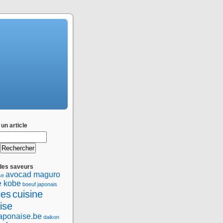
un article
des saveurs
avocad maguro
se
e kobe
boeuf japonais
les
cuisine
ise
japonaise.be
daikon