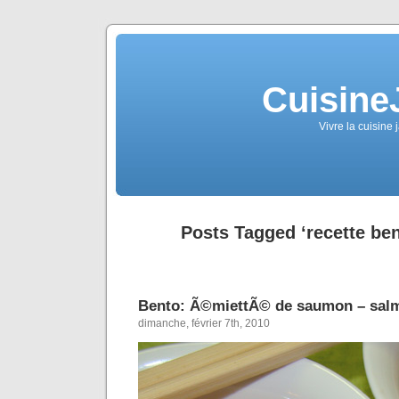
Cuisine
Vivre la cuisine 
Posts Tagged ‘recette be
Bento: Ã©miettÃ© de saumon – salm
dimanche, février 7th, 2010