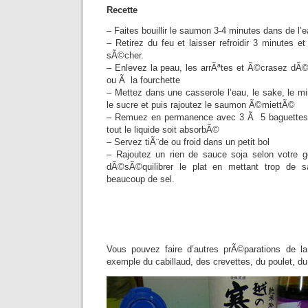
Recette
– Faites bouillir le saumon 3-4 minutes dans de l
– Retirez du feu et laisser refroidir 3 minutes e
sÃ©cher.
– Enlevez la peau, les arrÃªtes et Ã©crasez dÃ©
ou Ã la fourchette
– Mettez dans une casserole l’eau, le sake, le mir
le sucre et puis rajoutez le saumon Ã©miettÃ©
– Remuez en permanence avec 3 Ã 5 baguettes 
tout le liquide soit absorbÃ©
– Servez tiÃ¨de ou froid dans un petit bol
– Rajoutez un rien de sauce soja selon votre 
dÃ©sÃ©quilibrer le plat en mettant trop de sa
beaucoup de sel.
Vous pouvez faire d’autres prÃ©parations de 
exemple du cabillaud, des crevettes, du poulet, du