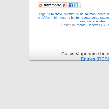
Tags:
Ã©mietÃ©
,
Ã©mietÃ© de saumon
,
bento
,
b
entrÃ©e
,
mirin
,
recette bento
,
recette bento saum
saumon
,
sprinkles
Posted in
Photos
,
Recettes
|
3 C
CuisineJaponaise.be i
Entries (RSS