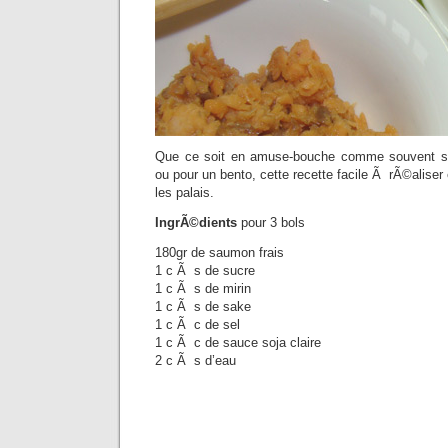
Que ce soit en amuse-bouche comme souvent ser
ou pour un bento, cette recette facile Ã rÃ©aliser
les palais.
IngrÃ©dients
pour 3 bols
180gr de saumon frais
1 c Ã s de sucre
1 c Ã s de mirin
1 c Ã s de sake
1 c Ã c de sel
1 c Ã c de sauce soja claire
2 c Ã s d’eau