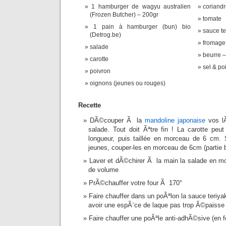
1 hamburger de wagyu australien
coriand
(Frozen Butcher) – 200gr
tomate
1 pain à hamburger (bun) bio
sauce te
(Detrog.be)
fromage 
salade
beurre – 
carotte
sel & poi
poivron
oignons (jeunes ou rouges)
Recette
DÃ©couper Ã la
mandoline japonaise
vos lÃ
salade. Tout doit Ãªtre fin ! La carotte pe
longueur, puis taillée en morceau de 6 cm.
jeunes, couper-les en morceau de 6cm (partie b
Laver et dÃ©chirer Ã la main la salade en m
de volume
PrÃ©chauffer votre four Ã 170°
Faire chauffer dans un poÃªlon la sauce teriyak
avoir une espÃ¨ce de laque pas trop Ã©paisse
Faire chauffer une poÃªle anti-adhÃ©sive (en f