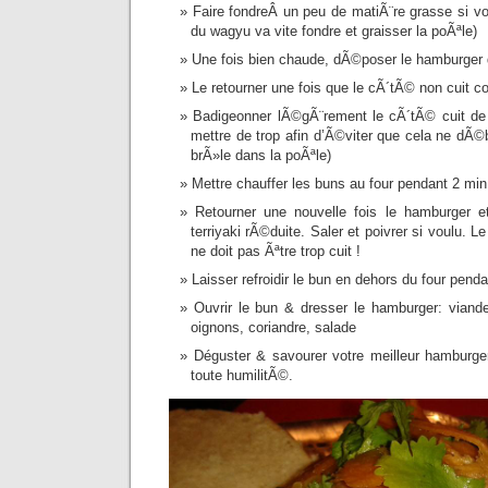
Faire fondreÂ un peu de matiÃ¨re grasse si v
du wagyu va vite fondre et graisser la poÃªle)
Une fois bien chaude, dÃ©poser le hamburger
Le retourner une fois que le cÃ´tÃ© non cuit
Badigeonner lÃ©gÃ¨rement le cÃ´tÃ© cuit de 
mettre de trop afin d’Ã©viter que cela ne dÃ©
brÃ»le dans la poÃªle)
Mettre chauffer les buns au four pendant 2 min
Retourner une nouvelle fois le hamburger e
terriyaki rÃ©duite. Saler et poivrer si voulu. L
ne doit pas Ãªtre trop cuit !
Laisser refroidir le bun en dehors du four pend
Ouvrir le bun & dresser le hamburger: viande
oignons, coriandre, salade
Déguster & savourer votre meilleur hamburger
toute humilitÃ©.