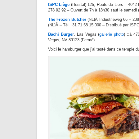
ISPC Liège
(Herstal) 125, Route de Liers – 4042 
278 92 92 – Ouvert de 7h à 18h30 sauf le samedi 
The Frozen Butcher
(NL)Â Industrieweg 66 – 23
(NL)Â – Tél +31 71 58 15 000 – Distribué par ISP
Bachi Burger
, Las Vegas (
gallerie photo
) ::à 4
Vegas, NV 89123 (Fermé)
Voici le hamburger que j’ai testé dans ce temple du 