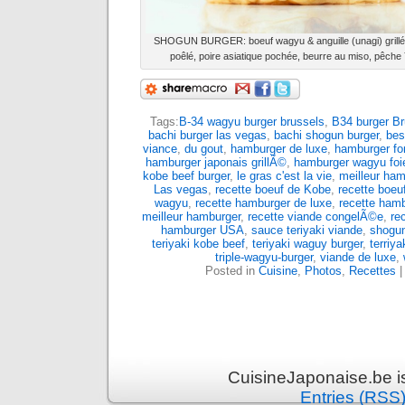
SHOGUN BURGER: boeuf wagyu & anguille (unagi) grillée
poêlé, poire asiatique pochée, beurre au miso, pêc
Tags:
B-34 wagyu burger brussels
,
B34 burger Br
bachi burger las vegas
,
bachi shogun burger
,
bes
viance
,
du gout
,
hamburger de luxe
,
hamburger fo
hamburger japonais grillÃ©
,
hamburger wagyu foi
kobe beef burger
,
le gras c'est la vie
,
meilleur ham
Las vegas
,
recette boeuf de Kobe
,
recette boeu
wagyu
,
recette hamburger de luxe
,
recette ham
meilleur hamburger
,
recette viande congelÃ©e
,
re
hamburger USA
,
sauce teriyaki viande
,
shogun
teriyaki kobe beef
,
teriyaki waguy burger
,
terriy
triple-wagyu-burger
,
viande de luxe
,
Posted in
Cuisine
,
Photos
,
Recettes
CuisineJaponaise.be i
Entries (RSS