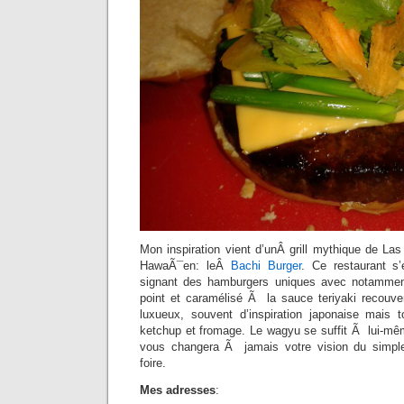
Mon inspiration vient d’unÂ grill mythique de La
HawaÃ¯en: leÂ
Bachi Burger
. Ce restaurant s’
signant des hamburgers uniques avec notammen
point et caramélisé Ã la sauce teriyaki recouver
luxueux, souvent d’inspiration japonaise mais 
ketchup et fromage. Le wagyu se suffit Ã lui-mêm
vous changera Ã jamais votre vision du simp
foire.
Mes adresses
: