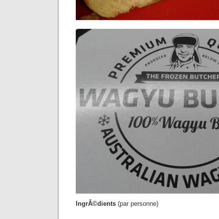
IngrÃ©dients
(par personne)