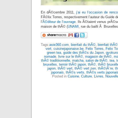
En dÃ©cembre 2011,
j’ai eu l’occasion de renco
FÃ©lix Torres, respectivement l’auteur du Guide 
l’
Ã©diteur de l’ouvrage
. Ils Ã©taient venus prÃ©se
maison de thÃ© (
UNAMI
, rue du bailli Ã Bruxelle
Tags:
asie360.com
,
bienfait du thÃ©
,
bienfait thÃ©
vert
,
cuisinejaponaise.be
,
Felix Torres
,
Felix To
green tea
,
guide des thÃ©s du Japon
,
gyokuro
nomade
,
livre sur le thÃ©
,
magasin de thÃ©
,
ma
thÃ© traditiionnelle
,
matcha
,
salon de thÃ©
,
tea
,
t
bruxelles
,
terroir thÃ© japon
,
thÃ©
,
thÃ© bruxell
japon
,
thÃ© vert
,
thÃ© vert zen
,
thÃ©iÃ¨re
,
t
japonais
,
thÃ©s verts
,
thÃ©s verts japonai
Posted in
Cuisine
,
Culture
,
Livres
,
Nouvell