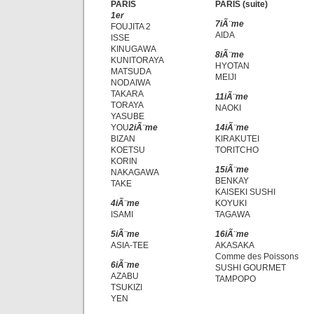
PARIS
PARIS (suite)
1er
7iÃ¨me
FOUJITA 2
AIDA
ISSE
KINUGAWA
8iÃ¨me
KUNITORAYA
HYOTAN
MATSUDA
MEIJI
NODAIWA
TAKARA
11iÃ¨me
TORAYA
NAOKI
YASUBE
YOU
2iÃ¨me
14iÃ¨me
BIZAN
KIRAKUTEI
KOETSU
TORITCHO
KORIN
15iÃ¨me
NAKAGAWA
BENKAY
TAKE
KAISEKI SUSHI
4iÃ¨me
KOYUKI
ISAMI
TAGAWA
5iÃ¨me
16iÃ¨me
ASIA-TEE
AKASAKA
Comme des Poissons
6iÃ¨me
SUSHI GOURMET
AZABU
TAMPOPO
TSUKIZI
YEN