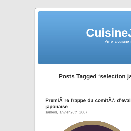
Cuisine
Vivre la cuisine 
Posts Tagged ‘selection j
PremiÃ¨re frappe du comitÃ© d’evalu
japonaise
samedi, janvier 20th, 2007