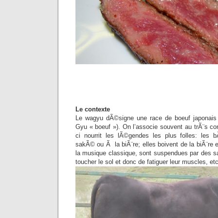
Le contexte
Le wagyu dÃ©signe une race de boeuf japonais 
Gyu « boeuf »). On l’associe souvent au trÃ¨s co
ci nourrit les lÃ©gendes les plus folles: le
sakÃ© ou Ã la biÃ¨re; elles boivent de la biÃ¨re
la musique classique, sont suspendues par des sa
toucher le sol et donc de fatiguer leur muscles, et