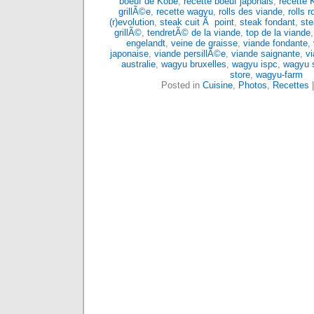
boeuf de Kobe
,
recette boeuf japonais
,
recette 
grillÃ©e
,
recette wagyu
,
rolls des viande
,
rolls 
(r)evolution
,
steak cuit Ã point
,
steak fondant
,
ste
grillÃ©
,
tendretÃ© de la viande
,
top de la viande
engelandt
,
veine de graisse
,
viande fondante
,
japonaise
,
viande persillÃ©e
,
viande saignante
,
vi
australie
,
wagyu bruxelles
,
wagyu ispc
,
wagyu s
store
,
wagyu-farm
Posted in
Cuisine
,
Photos
,
Recettes