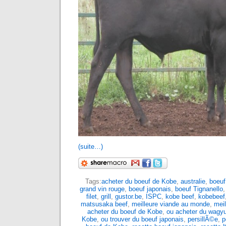
(suite…)
Tags:
acheter du boeuf de Kobe
,
australie
,
boeuf
grand vin rouge
,
boeuf japonais
,
boeuf Tignanello
filet
,
grill
,
gustor.be
,
ISPC
,
kobe beef
,
kobebeef
matsusaka beef
,
meilleure viande au monde
,
mei
acheter du boeuf de Kobe
,
ou acheter du wagy
Kobe
,
ou trouver du boeuf japonais
,
persillÃ©e
,
p