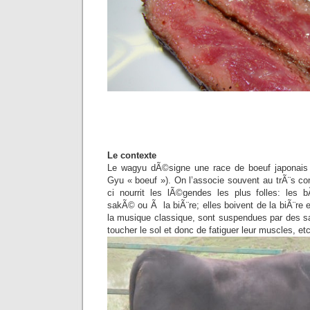
Le contexte
Le wagyu dÃ©signe une race de boeuf japonais 
Gyu « boeuf »). On l’associe souvent au trÃ¨s co
ci nourrit les lÃ©gendes les plus folles: le
sakÃ© ou Ã la biÃ¨re; elles boivent de la biÃ¨re
la musique classique, sont suspendues par des sa
toucher le sol et donc de fatiguer leur muscles, et