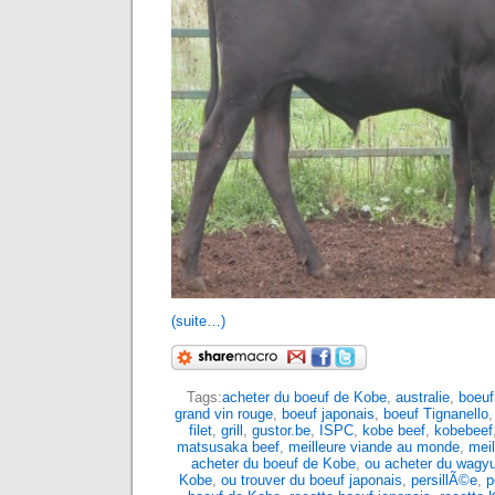
(suite…)
Tags:
acheter du boeuf de Kobe
,
australie
,
boeuf
grand vin rouge
,
boeuf japonais
,
boeuf Tignanello
filet
,
grill
,
gustor.be
,
ISPC
,
kobe beef
,
kobebeef
matsusaka beef
,
meilleure viande au monde
,
mei
acheter du boeuf de Kobe
,
ou acheter du wagy
Kobe
,
ou trouver du boeuf japonais
,
persillÃ©e
,
p