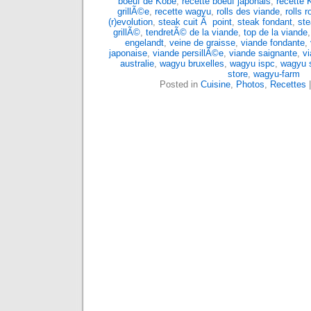
boeuf de Kobe
,
recette boeuf japonais
,
recette 
grillÃ©e
,
recette wagyu
,
rolls des viande
,
rolls 
(r)evolution
,
steak cuit Ã point
,
steak fondant
,
ste
grillÃ©
,
tendretÃ© de la viande
,
top de la viande
engelandt
,
veine de graisse
,
viande fondante
,
japonaise
,
viande persillÃ©e
,
viande saignante
,
vi
australie
,
wagyu bruxelles
,
wagyu ispc
,
wagyu s
store
,
wagyu-farm
Posted in
Cuisine
,
Photos
,
Recettes