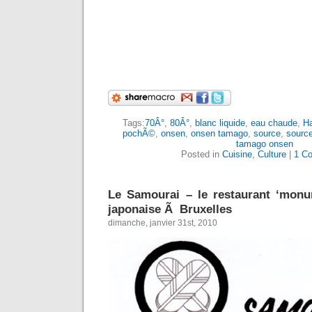
Tags:
70Â°
,
80Â°
,
blanc liquide
,
eau chaude
,
H
pochÃ©
,
onsen
,
onsen tamago
,
source
,
sourc
tamago onsen
Posted in
Cuisine
,
Culture
|
1 C
Le Samourai – le restaurant ‘monu
japonaise Ã Bruxelles
dimanche, janvier 31st, 2010