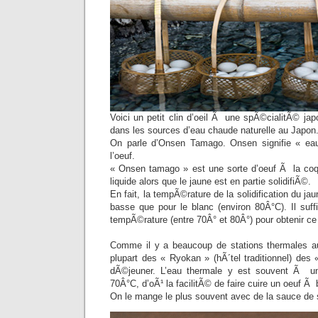
Voici un petit clin d’oeil Ã une spÃ©cialitÃ© ja
dans les sources d’eau chaude naturelle au Japon
On parle d’Onsen Tamago. Onsen signifie « ea
l’oeuf.
« Onsen tamago » est une sorte d’oeuf Ã la coq
liquide alors que le jaune est en partie solidifiÃ©.
En fait, la tempÃ©rature de la solidification du ja
basse que pour le blanc (environ 80Â°C). Il suff
tempÃ©rature (entre 70Â° et 80Â°) pour obtenir ce
Comme il y a beaucoup de stations thermales au
plupart des « Ryokan » (hÃ´tel traditionnel) des
dÃ©jeuner. L’eau thermale y est souvent Ã un
70Â°C, d’oÃ¹ la facilitÃ© de faire cuire un oeuf 
On le mange le plus souvent avec de la sauce de 