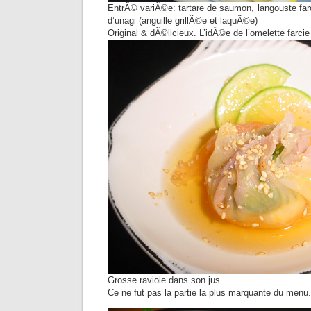
EntrÃ© variÃ©e: tartare de saumon, langouste farc
d’unagi (anguille grillÃ©e et laquÃ©e)
Original & dÃ©licieux. L’idÃ©e de l’omelette farcie
Grosse raviole dans son jus.
Ce ne fut pas la partie la plus marquante du menu.