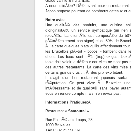
Glace vanille & fruits frais.
A court d’idÃ©e? DÃ©cevant pour un restaurant d
Japon propose pourtant de nombreux gateaux et a
Notre avis:
Une qualitÃ© des produits, une cuisine so
d’originalitÃ©, un service sympatique (un rien 
relevÃ©s. La clientÃ¨le est composÃ©e de 50%
gÃ©nÃ©ralement bon signe) et de 50% de Bruxell
Ã la carte quelques plats qu’ils affectionnent tout
les Bruxellois plÃ»tot « bobos » tombent dans 
chers. Les lieux sont trÃ¨s (trop) exigus. L’e
table doit valoir le dÃ©tour car elles ne sont pas
des autres restaurants. La carte des vins mise s
certains grands crus … Ã des prix exorbitant.
Il s’agit d’un bon restaurant japonais surfa
rÃ©putation. On peut vivre Ã Bruxelles une
intÃ©ressante et de qualitÃ© sans payer autant
vous en rendre compte mais n’en revez pas.
Informations Pratiques:
Â
Restaurant «
Samourai
»
Rue FossÃ© aux Loups, 28
1000 Bruxelles
TÃ©l : 02 217.56.39