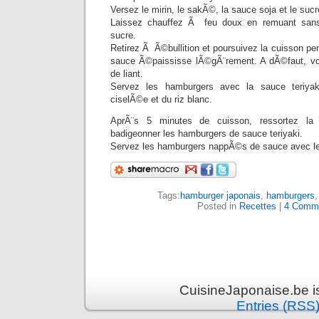
Versez le mirin, le sakÃ©, la sauce soja et le suc
Laissez chauffez Ã feu doux en remuant sans
sucre.
Retirez Ã Ã©bullition et poursuivez la cuisson pe
sauce Ã©paississe lÃ©gÃ¨rement. A dÃ©faut, vo
de liant.
Servez les hamburgers avec la sauce teriyak
ciselÃ©e et du riz blanc.
AprÃ¨s 5 minutes de cuisson, ressortez la
badigeonner les hamburgers de sauce teriyaki.
Servez les hamburgers nappÃ©s de sauce avec le r
Tags:
hamburger japonais
,
hamburgers
Posted in
Recettes
|
4 Comm
CuisineJaponaise.be i
Entries (RSS