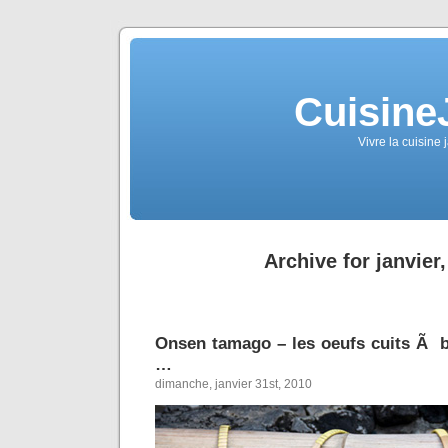
Cuisine
Vivre la cuisine 
Archive for janvier
Onsen tamago – les oeufs cuits Ã 
…
dimanche, janvier 31st, 2010