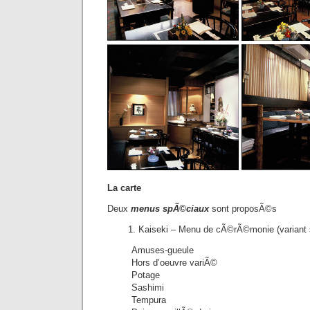
La carte
Deux
menus spÃ©ciaux
sont proposÃ©s
Kaiseki – Menu de cÃ©rÃ©monie (variant s
Amuses-gueule
Hors d’oeuvre variÃ©
Potage
Sashimi
Tempura