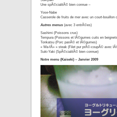
Une spÃ©cialitÃ© bien connue –
Yose-Nabe
Casserole de fruits de mer avec un court-bouillo
Autres menus
(avec 3 entrÃ©es)
Sashimi (Poissons crus)
Tempura (Poissons et lÃ©gumes cuits en beignets
Tonkatsu (Porc panÃ© et lÃ©gumes)
« Wa-fÃ» » steak (Filet pur prÃ©-coupÃ© avec l
Suki-Yaki (SpÃ©cialitÃ© bien connue)
Notre menu (Kaiseki) – Janvier 2009