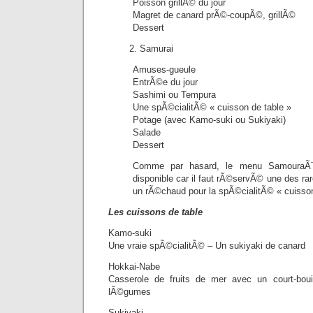
Poisson grillÃ© du jour
Magret de canard prÃ©-coupÃ©, grillÃ©
Dessert
Samurai
Amuses-gueule
EntrÃ©e du jour
Sashimi ou Tempura
Une spÃ©cialitÃ© « cuisson de table »
Potage (avec Kamo-suki ou Sukiyaki)
Salade
Dessert
Comme par hasard, le menu SamouraÃ¯ 
disponible car il faut rÃ©servÃ© une des rar
un rÃ©chaud pour la spÃ©cialitÃ© « cuisson
Les cuissons de table
Kamo-suki
Une vraie spÃ©cialitÃ© – Un sukiyaki de canard
Hokkai-Nabe
Casserole de fruits de mer avec un court-bou
lÃ©gumes
Sukiyaki