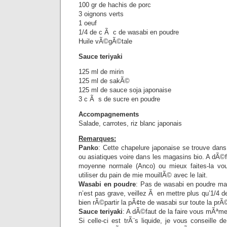
100 gr de hachis de porc
3 oignons verts
1 oeuf
1/4 de c Ã c de wasabi en poudre
Huile vÃ©gÃ©tale
Sauce teriyaki
125 ml de mirin
125 ml de sakÃ©
125 ml de sauce soja japonaise
3 c Ã s de sucre en poudre
Accompagnements
Salade, carrotes, riz blanc japonais
Remarques:
Panko
: Cette chapelure japonaise se trouve dans
ou asiatiques voire dans les magasins bio. A dÃ©fa
moyenne normale (Anco) ou mieux faites-la v
utiliser du pain de mie mouillÃ© avec le lait.
Wasabi en poudre
: Pas de wasabi en poudre ma
n’est pas grave, veillez Ã en mettre plus qu’1/4 d
bien rÃ©partir la pÃ¢te de wasabi sur toute la prÃ
Sauce teriyaki
: A dÃ©faut de la faire vous mÃªme,
Si celle-ci est trÃ¨s liquide, je vous conseille 