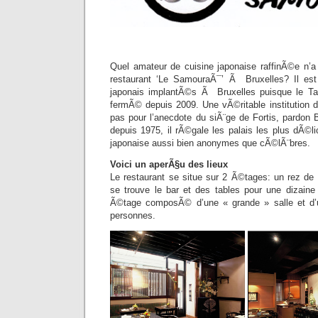
Quel amateur de cuisine japonaise raffinÃ©e n’
restaurant ‘Le SamouraÃ¯’ Ã Bruxelles? Il est 
japonais implantÃ©s Ã Bruxelles puisque le T
fermÃ© depuis 2009. Une vÃ©ritable institution
pas pour l’anecdote du siÃ¨ge de Fortis, pardon 
depuis 1975, il rÃ©gale les palais les plus dÃ©l
japonaise aussi bien anonymes que cÃ©lÃ¨bres.
Voici un aperÃ§u des lieux
Le restaurant se situe sur 2 Ã©tages: un rez d
se trouve le bar et des tables pour une dizaine
Ã©tage composÃ© d’une « grande » salle et d’
personnes.