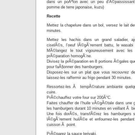
dans un poÃªlon avec un peu d’Ã©paississan
pomme de terre japonaise, kuzu)
Recette
Mettez la chapelure dans un bol, versez le lait de
minutes.
Mettez les hachis dans un grand saladier, aj
ciselÃ©s, l’oeuf lÃ©gÃ¨rement battu, le wasabi
MÃ©langez le tout vigoureusement avec les 
prÃ©paration homogÃ¨ne.
Divisez la prÃ©paration en 8 portions Ã©gales qu
pour faÃ§onner des hamburgers.
Disposez-les sur un plat que vous recouvrez de 
laissez-les raffermir au frigo pendant 30 minutes.
Ressortez-les Ã tempÃ©rature ambiante quelqu
cuire.
PrÃ©chauffez votre four sur 200Â°C.
Faites chauffer de l’huile vÃ©gÃ©tale dans une gr
les hamburgers durant 10 minutes en veillant Ã b
Une fois dorÃ©s, transfÃ©rez les hamburgers 
lÃ©gÃ¨rement huilÃ©e et enfournez-les pendan
cuisson Ã point.
PrÃ©parez la sauce teriyaki.