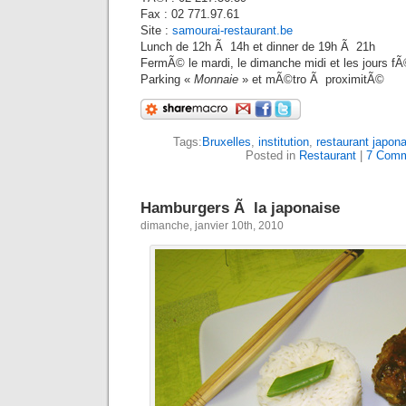
Fax : 02 771.97.61
Site :
samourai-restaurant.be
Lunch de 12h Ã 14h et dinner de 19h Ã 21h
FermÃ© le mardi, le dimanche midi et les jours f
Parking «
Monnaie
» et mÃ©tro Ã proximitÃ©
Tags:
Bruxelles
,
institution
,
restaurant japona
Posted in
Restaurant
|
7 Comm
Hamburgers Ã la japonaise
dimanche, janvier 10th, 2010