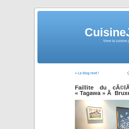
Cuisine
Vivre la cuisine 
« Le blog revit !
Q
Faillite du cÃ©lÃ
« Tagawa » Ã Bruxe