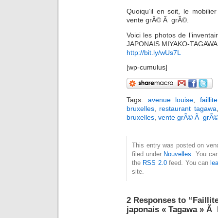
Quoiqu’il en soit, le mobil
vente grÃ© Ã grÃ©.
Voici les photos de l’invent
JAPONAIS MIYAKO-TAGAWA 
http://bit.ly/wUs7L
[wp-cumulus]
Tags:
avenue louise
,
faillite
bruxelles
,
restaurant tagawa
bruxelles
,
vente grÃ© Ã grÃ
This entry was posted on vendr
filed under
Nouvelles
. You can
the
RSS 2.0
feed. You can
le
site.
2 Responses to “Faillit
japonais « Tagawa » Ã 