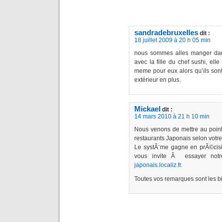
sandradebruxelles
dit :
18 juillet 2009 à 20 h 05 min
nous sommes alles manger dans
avec la fille du chef sushi, elle
meme pour eux alors qu’ils sont
extérieur en plus.
Mickael
dit :
14 mars 2010 à 21 h 10 min
Nous venons de mettre au point 
restaurants Japonais selon votre
Le systÃ¨me gagne en prÃ©cisio
vous invite Ã essayer not
japonais.localiz.fr
.
Toutes vos remarques sont les 