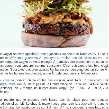
Le wagyu souvent appelÃ©Â boeuf japonais ou boeuf de Kobe est Ã lui seul
une
expÃ©rience gustative Ã essayer au moins une fois dans sa vie
. Le
hamburger de wagyu va vous changer Ã jamais votre perception de ce qu’un
hamburger peut procurer comme sensation. C’est puissant, c’est fort, c’est
nique. N’essayez pas d’en abuser. Un burger par personne devrait suffire Ã
calmer les bonnes fourchettes; au delÃ cela peut devenir Ã©coeurant.
Si vous ne pouvez ou ne voulez pas cuisiner, allez faire un tour chez
B34
urger restaurant
Ã deux pas de la Grand Place de Bruxelles (34 Rue Saint-
Boniface), on y mange un burger 100% wagyu (de 15,5â‚¬ Ã 29,5â‚¬ la
iÃ¨ce).
La recette que je propose neÂ laisse pas de place pour des sauces
raditionnelles tels ketchup & mayonnaise ainsi que la sacro-sainte tranche
e fromage. Le hamburger se suffit Ã lui-mÃªme: il contient le moelleux et le