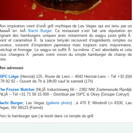
on inspiration vient d’unÂ grill mythique de Las Vegas qui est tenu par un
HawaÃ¯en: leÂ
Bachi Burger
. Ce restaurant s’est fait une réputation en
signant des hamburgers uniques avec notamment du wagyu juste grillé Ã
point et caramélisé Ã la sauce teriyaki recouvert d’ingrédients simples ou
luxueux, souvent d’inspiration japonaise mais toujours sans mayonnaise,
ketchup et fromage. Le wagyu se suffit Ã lui-même. C’est abordable et cela
vous changera Ã jamais votre vision du simple hamburger de champ de
oire.
Mes adresses
:
ISPC Liège
(Herstal) 125, Route de Liers – 4042 Herstal-Liers – Tél +32 (0)4
278 92 92 – Ouvert de 7h à 18h30 sauf le samedi (17h)
The Frozen Butcher
(NL)Â Industrieweg 66 – 2382 NW Zoeterwoude Rijndijk
(NL)Â – Tél +31 71 58 15 000 – Distribué par ISPC & Okey (Groupe Colruyt)
Bachi Burger
, Las Vegas (
gallerie photo
) ::à 470 E Windmill Ln #100, Las
Vegas, NV 89123 (Fermé)
oici le hamburger que j’ai testé dans ce temple du grill: