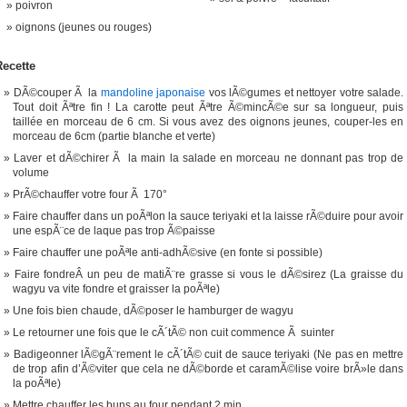
poivron
oignons (jeunes ou rouges)
Recette
DÃ©couper Ã la
mandoline japonaise
vos lÃ©gumes et nettoyer votre salade.
Tout doit Ãªtre fin ! La carotte peut Ãªtre Ã©mincÃ©e sur sa longueur, puis
taillée en morceau de 6 cm. Si vous avez des oignons jeunes, couper-les en
morceau de 6cm (partie blanche et verte)
Laver et dÃ©chirer Ã la main la salade en morceau ne donnant pas trop de
volume
PrÃ©chauffer votre four Ã 170°
Faire chauffer dans un poÃªlon la sauce teriyaki et la laisse rÃ©duire pour avoir
une espÃ¨ce de laque pas trop Ã©paisse
Faire chauffer une poÃªle anti-adhÃ©sive (en fonte si possible)
Faire fondreÂ un peu de matiÃ¨re grasse si vous le dÃ©sirez (La graisse du
wagyu va vite fondre et graisser la poÃªle)
Une fois bien chaude, dÃ©poser le hamburger de wagyu
Le retourner une fois que le cÃ´tÃ© non cuit commence Ã suinter
Badigeonner lÃ©gÃ¨rement le cÃ´tÃ© cuit de sauce teriyaki (Ne pas en mettre
de trop afin d’Ã©viter que cela ne dÃ©borde et caramÃ©lise voire brÃ»le dans
la poÃªle)
Mettre chauffer les buns au four pendant 2 min