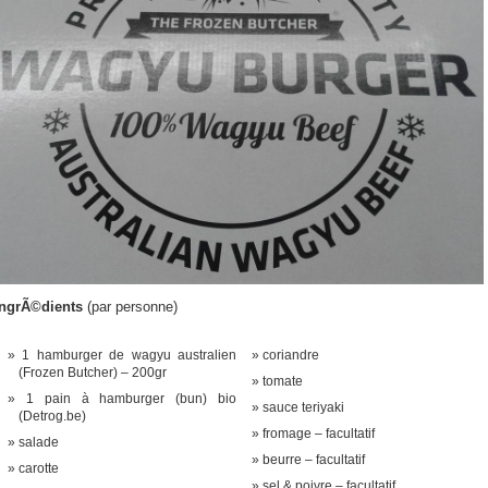
IngrÃ©dients
(par personne)
1 hamburger de wagyu australien
coriandre
(Frozen Butcher) – 200gr
tomate
1 pain à hamburger (bun) bio
sauce teriyaki
(Detrog.be)
fromage – facultatif
salade
beurre – facultatif
carotte
sel & poivre – facultatif