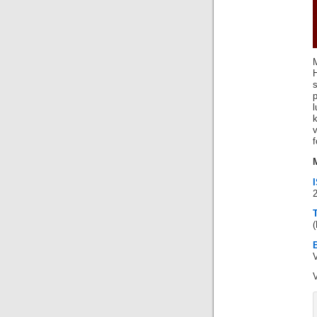
M
f
V