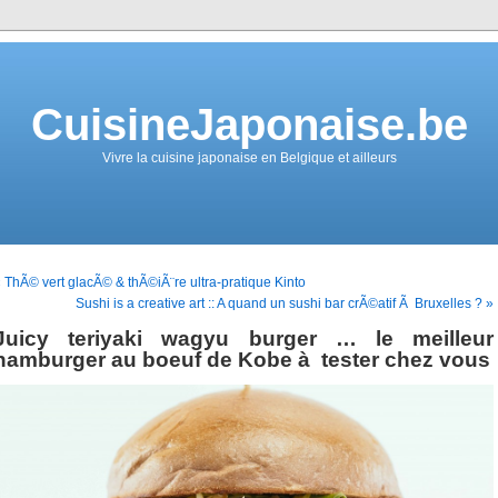
CuisineJaponaise.be
Vivre la cuisine japonaise en Belgique et ailleurs
 ThÃ© vert glacÃ© & thÃ©iÃ¨re ultra-pratique Kinto
Sushi is a creative art :: A quand un sushi bar crÃ©atif Ã Bruxelles ? »
Juicy teriyaki wagyu burger … le meilleur
hamburger au boeuf de Kobe à tester chez vous