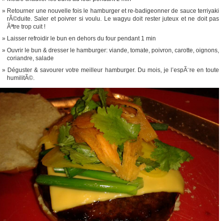
Retourner une nouvelle fois le hamburger et re-badigeonner de sauce terriyaki
rÃ©duite. Saler et poivrer si voulu. Le wagyu doit rester juteux et ne doit pas
Ãªtre trop cuit !
Laisser refroidir le bun en dehors du four pendant 1 min
Ouvrir le bun & dresser le hamburger: viande, tomate, poivron, carotte, oignons,
coriandre, salade
Déguster & savourer votre meilleur hamburger. Du mois, je l’espÃ¨re en toute
humilitÃ©.