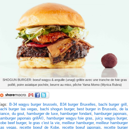
SHOGUN BURGER: boeuf wagyu & anguille (unagi) grillée avec une tranche de foie gras
poêlé, poire asiatique pochée, beurre au miso, pêche Yama Momo (Myrica Rubra)
Tags:
B-34 wagyu burger brussels
,
B34 burger Bruxelles
,
bachi burger grill
,
bachi burger las vegas
,
bachi shogun burger
,
best burger in Brussels
,
de la
viance
,
du gout
,
hamburger de luxe
,
hamburger fondant
,
hamburger japonais
,
hamburger japonais grillÃ©
,
hamburger wagyu foie gras
,
juicy wagyu burger
,
kobe beef burger
,
le gras c'est la vie
,
meilleur hamburger
,
meilleur hamburger
Las vegas
,
recette boeuf de Kobe
,
recette boeuf japonais
,
recette burger