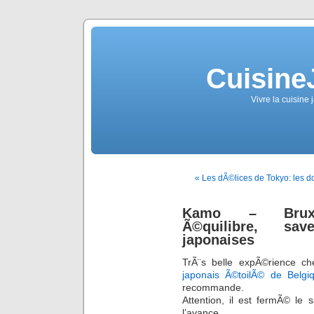
Cuisine
Vivre la cuisine 
« Les dÃ©lices de Tokyo: les do
Kamo – Bruxel
Ã©quilibre, sav
japonaises
TrÃ¨s belle expÃ©rience ch
japonais Ã©toilÃ© de Belgi
recommande.
Attention, il est fermÃ© l
l’avance.