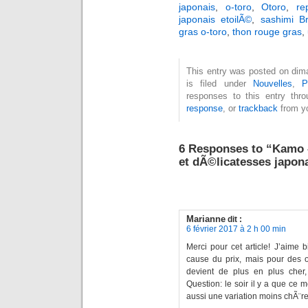
japonais
,
o-toro
,
Otoro
,
re
japonais etoilÃ©
,
sashimi Br
gras o-toro
,
thon rouge gras
,
This entry was posted on dima
is filed under
Nouvelles
,
P
responses to this entry thr
response
, or
trackback
from yo
6 Responses to “Kamo –
et dÃ©licatesses japon
Marianne
dit :
6 février 2017 à 2 h 00 min
Merci pour cet article! J’aime 
cause du prix, mais pour des
devient de plus en plus cher
Question: le soir il y a que ce
aussi une variation moins chÃ¨r