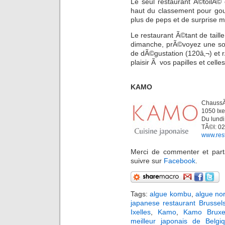
Le seul restaurant Ã©toilÃ©
haut du classement pour gou
plus de peps et de surprise m
Le restaurant Ã©tant de tail
dimanche, prÃ©voyez une so
de dÃ©gustation (120â‚¬) et r
plaisir Ã vos papilles et cell
KAMO
ChaussÃ
1050 Ixe
Du lundi
TÃ©l: 02
www.res
Merci de commenter et parta
suivre sur
Facebook
.
Tags:
algue kombu
,
algue nor
japanese restaurant Brussel
Ixelles
,
Kamo
,
Kamo Bruxel
meilleur japonais de Belgi