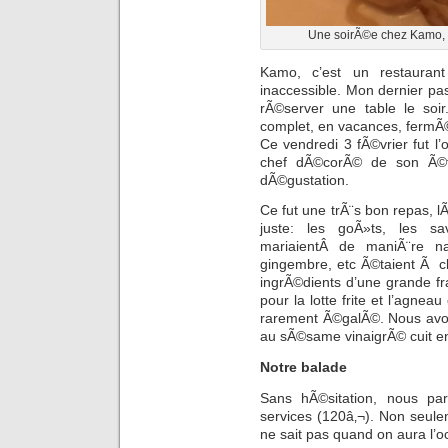
Une soirÃ©e chez Kamo, r
Kamo, c’est un restaurant
inaccessible. Mon dernier pa
rÃ©server une table le soir
complet, en vacances, ferm
Ce vendredi 3 fÃ©vrier fut l
chef dÃ©corÃ© de son Ã©to
dÃ©gustation.
Ce fut une trÃ¨s bon repas, l
juste: les goÃ»ts, les sa
mariaientÂ de maniÃ¨re na
gingembre, etc Ã©taient Ã c
ingrÃ©dients d’une grande f
pour la lotte frite et l’agne
rarement Ã©galÃ©. Nous avon
au sÃ©same vinaigrÃ© cuit e
Notre balade
Sans hÃ©sitation, nous p
services (120â‚¬). Non seule
ne sait pas quand on aura l’o