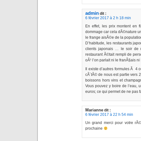
admin
dit :
6 février 2017 à 2 h 18 min
En effet, les prix montent en
dommage car cela dÃ©nature un p
le frange aisÃ©e de la populatio
D’habitude, les restaurants jap
clients japonais … le soir de m
restaurant Ã©tait rempli de pe
oÃ¹ l’on parlait ni le franÃ§ais n
Il existe d’autres formules Ã 4
cÃ´tÃ© de nous est partie vers 
boissons hors vins et champagn
Vous pouvez y boire de l’eau, 
euros; ce qui permet de ne pas fa
Marianne
dit :
6 février 2017 à 22 h 54 min
Un grand merci pour votre rÃ©
prochaine