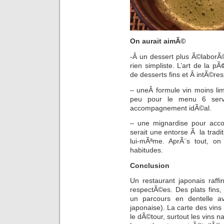
On aurait aimÃ©
-Â un dessert plus Ã©laborÃ
rien simpliste. L’art de la pÃ
de desserts fins et Â intÃ©res
– uneÂ formule vin moins limi
peu pour le menu 6 serv
accompagnement idÃ©al.
– une mignardise pour acc
serait une entorse Ã la tradit
lui-mÃªme. AprÃ¨s tout, o
habitudes.
Conclusion
Un restaurant japonais raff
respectÃ©es. Des plats fins
un parcours en dentelle av
japonaise). La carte des vins 
le dÃ©tour, surtout les vins na