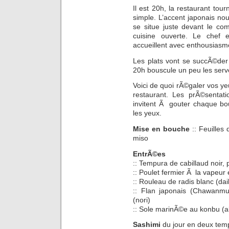
Il est 20h, la restaurant to
simple. L’accent japonais nou
se situe juste devant le co
cuisine ouverte. Le chef 
accueillent avec enthousiasm
Les plats vont se succÃ©der
20h bouscule un peu les serv
Voici de quoi rÃ©galer vos ye
restaurant. Les prÃ©sentat
invitent Ã gouter chaque b
les yeux.
Mise en bouche
:: Feuilles 
miso
EntrÃ©es
:: Tempura de cabillaud noir,
:: Poulet fermier Ã la vapeur 
:: Rouleau de radis blanc (da
:: Flan japonais (Chawanmu
(nori)
:: Sole marinÃ©e au konbu (a
Sashimi
du jour en deux tem