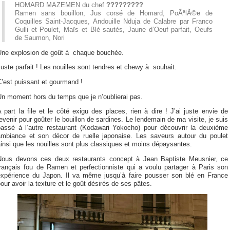
HOMARD MAZEMEN du chef
?????????
Ramen sans bouillon, Jus corsé de Homard, PoÃªlÃ©e de
Coquilles Saint-Jacques, Andouille Nduja de Calabre par Franco
Gulli et Poulet, Maïs et Blé sautés, Jaune d’Oeuf parfait, Oeufs
de Saumon, Nori
Une explosion de goût à chaque bouchée.
uste parfait ! Les nouilles sont tendres et chewy à souhait.
’est puissant et gourmand !
Un moment hors du temps que je n’oublierai pas.
 part la file et le côté exigu des places, rien à dire ! J’ai juste envie de
evenir pour goûter le bouillon de sardines. Le lendemain de ma visite, je suis
passé à l’autre restaurant (Kodawari Yokocho) pour découvrir la deuxième
ambiance et son décor de ruelle japonaise. Les saveurs autour du poulet
insi que les nouilles sont plus classiques et moins dépaysantes.
Nous devons ces deux restaurants concept à Jean Baptiste Meusnier, ce
français fou de Ramen et perfectionniste qui a voulu partager à Paris son
expérience du Japon. Il va même jusqu’à faire pousser son blé en France
our avoir la texture et le goût désirés de ses pâtes.