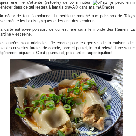
Après une file d’attente (virtuelle) de 55 minutes
, je peux enfin
pénétrer dans ce qui restera à jamais gravÃ© dans ma mÃ©moire.
Un décor de fou: l’ambiance du mythique marché aux poissons de Tokyo
vec même les bruits typiques et les cris des vendeurs.
La carte est axée poisson, ce qui est rare dans le monde des Ramen. La
ardine y est reine.
Les entrées sont originales. Je craque pour les gyozas de la maison: des
avioles ouvertes farcies de dorade, porc et poulet, le tout relevé d’une sauce
égèrement piquante. C’est gourmand, puissant et super équilibré.