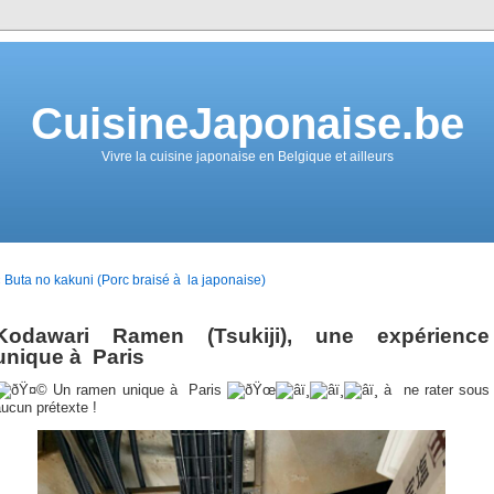
CuisineJaponaise.be
Vivre la cuisine japonaise en Belgique et ailleurs
 Buta no kakuni (Porc braisé à la japonaise)
Kodawari Ramen (Tsukiji), une expérience
unique à Paris
Un ramen unique à Paris
à ne rater sous
ucun prétexte !