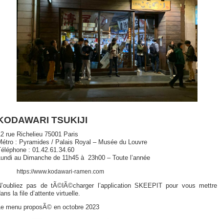
KODAWARI TSUKIJI
2 rue Richelieu 75001 Paris
Métro : Pyramides / Palais Royal – Musée du Louvre
Téléphone : 01.42.61.34.60
Lundi au Dimanche de 11h45 à 23h00 – Toute l’année
https://www.kodawari-ramen.com
N’oubliez pas de tÃ©lÃ©charger l’application SKEEPIT pour vous mettre
ans la file d’attente virtuelle.
Le menu proposÃ© en octobre 2023