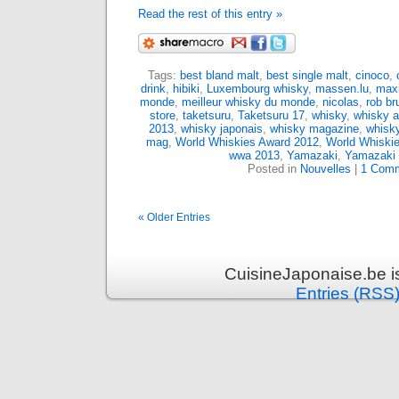
Read the rest of this entry »
Tags:
best bland malt
,
best single malt
,
cinoco
,
drink
,
hibiki
,
Luxembourg whisky
,
massen.lu
,
maxi
monde
,
meilleur whisky du monde
,
nicolas
,
rob br
store
,
taketsuru
,
Taketsuru 17
,
whisky
,
whisky 
2013
,
whisky japonais
,
whisky magazine
,
whisk
mag
,
World Whiskies Award 2012
,
World Whiski
wwa 2013
,
Yamazaki
,
Yamazaki 
Posted in
Nouvelles
|
1 Comm
« Older Entries
CuisineJaponaise.be i
Entries (RSS