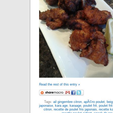
Read the rest of this entry »
Tags:
ail gingembre citron
,
apÃ©ro poulet
,
beig
japonaise
,
kara age
,
karaage
,
poulet frit
,
poulet fri
citron
,
recette de poulet fris japonais
,
recette k