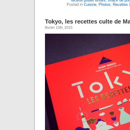
recette poulet enfant
,
snack de pou
Posted in
Cuisine
,
Photos
,
Recettes
Tokyo, les recettes culte de M
février 15th, 2015