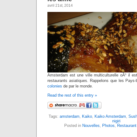
avril 21st, 2014
Amsterdam est une ville multiculturelle oÃ¹ il es
restaurants asiatiques. Rappelons que les Pays
colonies
de par le monde.
Read the rest of this entry »
Tags:
amsterdam
,
Kaiko
,
Kaiko Amsterdam
,
Sush
nigiri
Posted in
Nouvelles
,
Photos
,
Restaurant