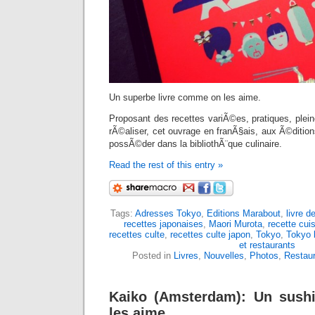
Un superbe livre comme on les aime.
Proposant des recettes variÃ©es, pratiques, plei
rÃ©aliser, cet ouvrage en franÃ§ais, aux Ã©diti
possÃ©der dans la bibliothÃ¨que culinaire.
Read the rest of this entry »
Tags:
Adresses Tokyo
,
Editions Marabout
,
livre d
recettes japonaises
,
Maori Murota
,
recette cui
recettes culte
,
recettes culte japon
,
Tokyo
,
Tokyo 
et restaurants
Posted in
Livres
,
Nouvelles
,
Photos
,
Restau
Kaiko (Amsterdam): Un sush
les aime