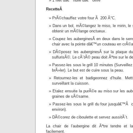
1 filet dâ€™huile dâ€™olive
RecetteÂ
PrÃ©chauffez votre four Ã 200 Â°C.
Dans un bol, mÃ©langez le miso, le mirin, le
obtenir un mÃ©lange onctueux.
Coupez les auberginesÂ en deux dans le sens 
chair avec la pointe dâ€™un couteau en crÃ©an
DÃ©posez les auberginesÂ sur la plaque du 
sulfurisÃ©. Le cÃ´tÃ© peau doit Ãªtre sur le d
Passez-les sous le grill 10 minutes (Surveille
brÃ»ler). Le but est de cuire sous la peau.
Retournez-les et badigeonnez d’huile. Met
surveillant la cuisson.
Etalez ensuite la purÃ©e au miso sur les au
graines de sÃ©same.
Passez-les sous le grill du four jusquâ€™Ã 
environ).
DÃ©corez de ciboulette et servez aussitÃ´t.
La chair de l’aubergine dit Ãªtre tendre et 
facilement.