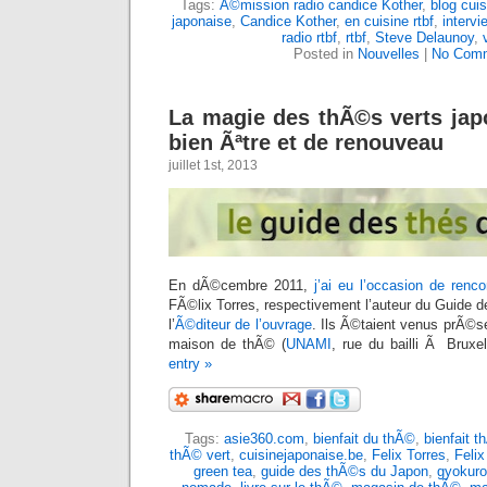
Tags:
Ã©mission radio candice Kother
,
blog cuis
japonaise
,
Candice Kother
,
en cuisine rtbf
,
intervi
radio rtbf
,
rtbf
,
Steve Delaunoy
,
Posted in
Nouvelles
|
No Comm
La magie des thÃ©s verts jap
bien Ãªtre et de renouveau
juillet 1st, 2013
En dÃ©cembre 2011,
j’ai eu l’occasion de renco
FÃ©lix Torres, respectivement l’auteur du Guide 
l’
Ã©diteur de l’ouvrage
. Ils Ã©taient venus prÃ©se
maison de thÃ© (
UNAMI
, rue du bailli Ã Bruxe
entry »
Tags:
asie360.com
,
bienfait du thÃ©
,
bienfait t
thÃ© vert
,
cuisinejaponaise.be
,
Felix Torres
,
Felix
green tea
,
guide des thÃ©s du Japon
,
gyokuro