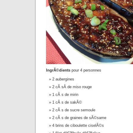
IngrÃ©dients
pour 4 personnes
2 aubergines
2 cÃ sÂ de miso rouge
1 cÃ s de mirin
1 cÃ s de sakÃ©
2 cÃ s de sucre semoule
2 cÃ s de graines de sÃ©same
4 brins de ciboulette ciselÃ©s