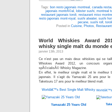
Tags:
bon resto japonais montreal
,
canada restau
japonais montrÃ©al
,
lobster sushi
,
montreal to
restaurant japonais toroli
,
restaurant miso montre
resto japonais mont-royal
,
sushi atwater
,
sushi ho
pecane
,
sushi roll
,
torol
Posted in
Cuisine
,
Photos
,
Restaurant
World Whiskies Award 201
whisky single malt du monde e
janvier 13th, 2013
Ce n’est pas un mais deux whiskies qui se taill
Whiskies Award 2012, un concours organ
spÃ©cialisÃ© Whisky Magazine.
En effet, le meilleur single malt et le meilleu
japonais. Il s’agit du Yamazaki 25 ans pour le 
Taketsuru 17 ans pour le meilleur blend malt.
Worldâ€™s Best Single Malt Whisky
Worldâ€™s 
Take
Yamazaki 25 Years Old