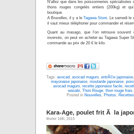
N’allez que dans les poissonneries spécialisées 
thons rouges congelés entiers (200kg) et qu
boutique.
A Bruxelles, il y a le
Tagawa Store
. Le samedi le 
il vaut mieux téléphoner pour commander et rése
Quant au masago, que l’on retrouve souvent 
inversés, on peut en acheter au Tagawa Super Sto
commande au prix de 20 € le kilo.
Tags:
avocad
,
avocad maguro
,
entrÃ©e japonaise
mayonaise japonaise
,
moutarde japonaise
,
pois
avocad maguro
,
recette japonaise facile
,
recet
wasabi
,
Thon Rouge
,
thon rouge frais
Posted in
Nouvelles
,
Photos
,
Recettes
Kara-Age, poulet frit Ã la jap
février 16th, 2015