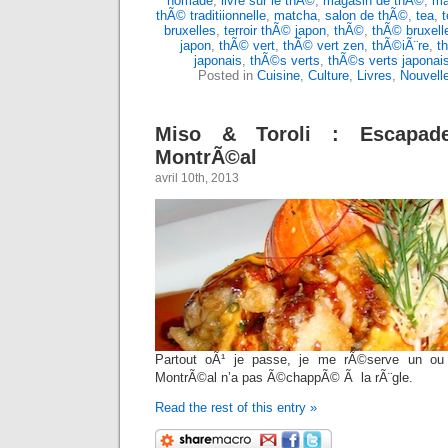
nomade
,
livre sur le thÃ©
,
magasin de thÃ©
,
ma
thÃ© traditiionnelle
,
matcha
,
salon de thÃ©
,
tea
,
t
bruxelles
,
terroir thÃ© japon
,
thÃ©
,
thÃ© bruxell
japon
,
thÃ© vert
,
thÃ© vert zen
,
thÃ©iÃ¨re
,
t
japonais
,
thÃ©s verts
,
thÃ©s verts japonai
Posted in
Cuisine
,
Culture
,
Livres
,
Nouvell
Miso & Toroli : Escapad
MontrÃ©al
avril 10th, 2013
Partout oÃ¹ je passe, je me rÃ©serve un ou p
MontrÃ©al n’a pas Ã©chappÃ© Ã la rÃ¨gle.
Read the rest of this entry »