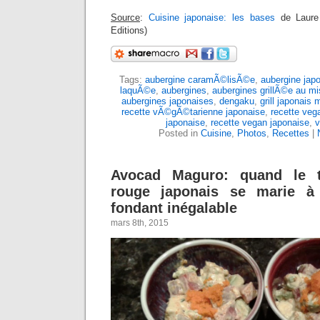
Source
:
Cuisine japonaise: les bases
de Laure
Editions)
Tags:
aubergine caramÃ©lisÃ©e
,
aubergine japo
laquÃ©e
,
aubergines
,
aubergines grillÃ©e au mi
aubergines japonaises
,
dengaku
,
grill japonais 
recette vÃ©gÃ©tarienne japonaise
,
recette veg
japonaise
,
recette vegan japonaise
,
v
Posted in
Cuisine
,
Photos
,
Recettes
|
Avocad Maguro: quand le t
rouge japonais se marie à
fondant inégalable
mars 8th, 2015