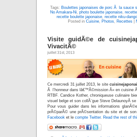
Tags:
Boulettes japonaises de porc Ã la sauce 
No Amakara-Ni
,
photo boulette japonaise
,
recette
recette boulette japonaise
,
recette niku-dang
Posted in
Cuisine
,
Photos
,
Recettes
|
Visite guidÃ©e de cuisineja
VivacitÃ©
juillet 31st, 2013
Ce mercredi 31 juillet 2013, le site
cuisinejapona
Ã l’honneur dans lâ€™Ã©mission Â« en cuisine Â
RTBF. Candice Kother, chroniqueuse culinaire bi
visuel belge et son collÃ¨gue Steve DelaunoyÂ se c
Pour vous guider dans les informations glanÃ©e
prÃ©parÃ© une prÃ©sentation du site et de son 
Facebook
et le
compte Twitter
.
Read the rest of th