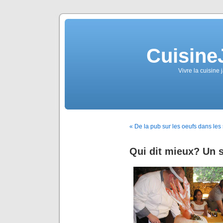
Cuisine
Vivre la cuisine 
« De la pub sur les oeufs dans l
Qui dit mieux? Un s