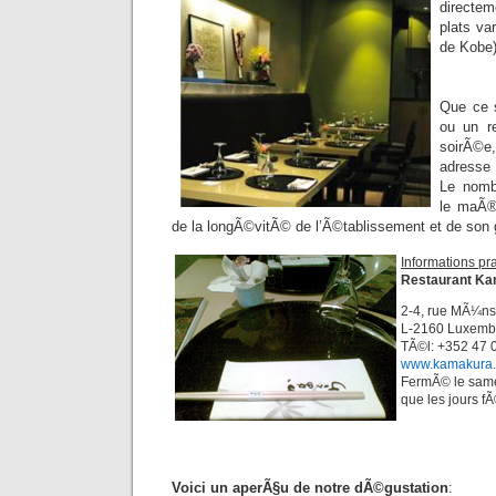
directem
plats va
de Kobe)
Que ce s
ou un r
soirÃ©
adresse
Le nomb
le maÃ®
de la longÃ©vitÃ© de l’Ã©tablissement et de son 
Informations pr
Restaurant K
2-4, rue MÃ¼ns
L-2160 Luxemb
TÃ©l: +352 47 
www.kamakura.
FermÃ© le samed
que les jours f
Voici un aperÃ§u de notre dÃ©gustation
: