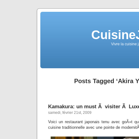
Cuisine
Vivre la cuisine 
Posts Tagged ‘Akira 
Kamakura: un must Ã visiter Ã Lu
samedi, février 21st, 2009
Voici un restaurant japonais tenu avec goÃ»t q
cuisine traditionnelle avec une pointe de modernit