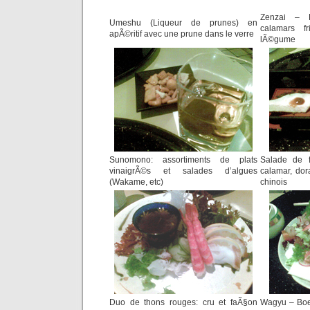
Zenzai – H
Umeshu (Liqueur de prunes) en
calamars f
apÃ©ritif avec une prune dans le verre
lÃ©gume
Sunomono: assortiments de plats
Salade de f
vinaigrÃ©s et salades d’algues
calamar, dor
(Wakame, etc)
chinois
Duo de thons rouges: cru et faÃ§on
Wagyu – Boe