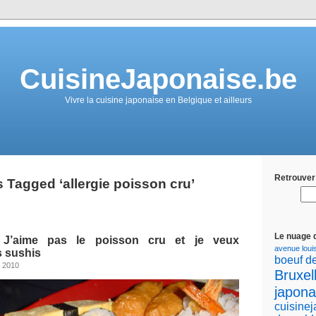
CuisineJaponaise.be
Vivre la cuisine japonaise en Belgique et ailleurs
Retrouver 
 Tagged ‘allergie poisson cru’
Le nuage 
 J’aime pas le poisson cru et je veux
avenue loui
s sushis
boeuf d
, 2010
Bruxel
japona
cuisine