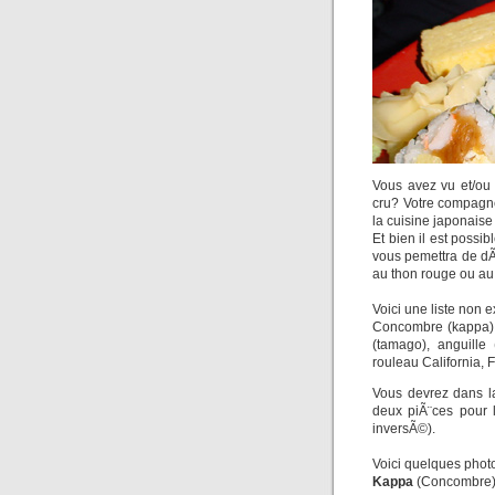
Vous avez vu et/ou
cru? Votre compagn
la cuisine japonais
Et bien il est poss
vous pemettra de dÃ©
au thon rouge ou a
Voici une liste non 
Concombre (kappa), 
(tamago), anguille 
rouleau California, 
Vous devrez dans l
deux piÃ¨ces pour 
inversÃ©).
Voici quelques photo
Kappa
(Concombre