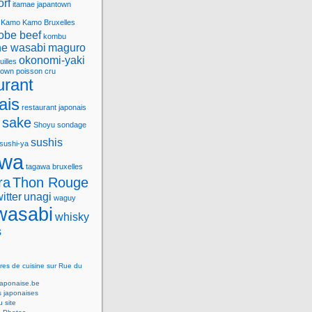
orf
itamae
japantown
Kamo
Kamo Bruxelles
obe beef
kombu
e wasabi
maguro
okonomi-yaki
uilles
town
poisson cru
urant
ais
restaurant japonais
sake
Shoyu
sondage
sushis
sushi-ya
awa
tagawa bruxelles
ra
Thon Rouge
witter
unagi
waguy
wasabi
whisky
s
res de cuisine sur Rue du
Japonaise.be
s japonaises
 site