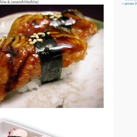
llÃ©e & caramÃ©lisÃ©e)
janvier 