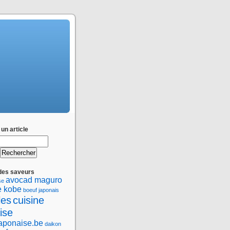
un article
des saveurs
avocad maguro
se
e kobe
boeuf japonais
les
cuisine
ise
japonaise.be
daikon