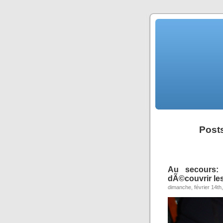
Posts
Au secours:
dÃ©couvrir le
dimanche, février 14th