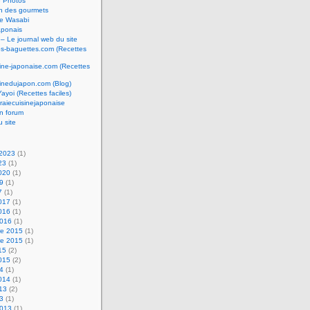
e Photos
n des gourmets
e Wasabi
aponais
 – Le journal web du site
os-baguettes.com (Recettes
sine-japonaise.com (Recettes
sinedujapon.com (Blog)
Yayoi (Recettes faciles)
raiecuisinejaponaise
n forum
u site
 2023
(1)
23
(1)
2020
(1)
19
(1)
7
(1)
2017
(1)
2016
(1)
2016
(1)
e 2015
(1)
e 2015
(1)
15
(2)
2015
(2)
14
(1)
2014
(1)
013
(2)
13
(1)
2013
(1)