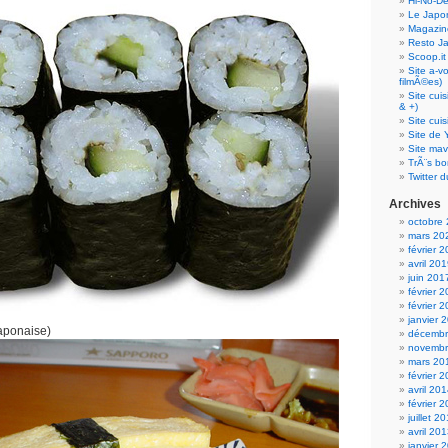
Hi-No-D
Le Japo
Magazin
Resto J
Scoop.it
Site a-v
filmÃ©es)
Site cui
& +)
Site cui
Site de 
Site mav
TrÃ¨s bo
Twitter d
Archives
octobre
mars 20
février 
avril 20
juin 201
février 
février 
janvier 
aponaise)
décembr
novembr
mars 20
février 
avril 20
février 
juillet 2
avril 20
janvier 