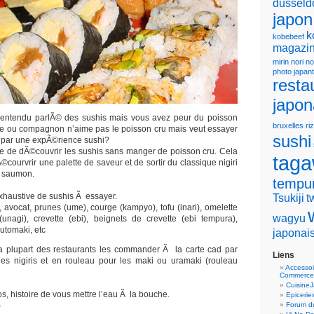
dusseld
japon
k
kobebeef
magazin
mirin
nori
no
photo japan
resta
japon
 entendu parlÃ© des sushis mais vous avez peur du poisson
bruxelles
riz
e ou compagnon n’aime pas le poisson cru mais veut essayer
sushi
e par une expÃ©rience sushi?
ible de dÃ©couvrir les sushis sans manger de poisson cru. Cela
tag
courvrir une palette de saveur et de sortir du classique nigiri
u saumon.
tempu
exhaustive de sushis Ã essayer.
Tsukiji
t
avocat, prunes (ume), courge (kampyo), tofu (inari), omelette
wagyu
(unagi), crevette (ebi), beignets de crevette (ebi tempura),
Futomaki, etc
japonai
a plupart des restaurants les commander Ã la carte cad par
Liens
les nigiris et en rouleau pour les maki ou uramaki (rouleau
Accessoi
Commerce
Cuisine
s, histoire de vous mettre l’eau Ã la bouche.
Epicerie
)
Forum du