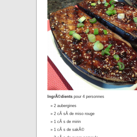
IngrÃ©dients
pour 4 personnes
2 aubergines
2 cÃ sÂ de miso rouge
1 cÃ s de mirin
1 cÃ s de sakÃ©