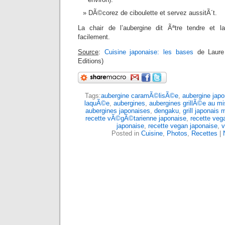
DÃ©corez de ciboulette et servez aussitÃ´t.
La chair de l’aubergine dit Ãªtre tendre et 
facilement.
Source
:
Cuisine japonaise: les bases
de Laure
Editions)
Tags:
aubergine caramÃ©lisÃ©e
,
aubergine japo
laquÃ©e
,
aubergines
,
aubergines grillÃ©e au mi
aubergines japonaises
,
dengaku
,
grill japonais 
recette vÃ©gÃ©tarienne japonaise
,
recette veg
japonaise
,
recette vegan japonaise
,
v
Posted in
Cuisine
,
Photos
,
Recettes
|