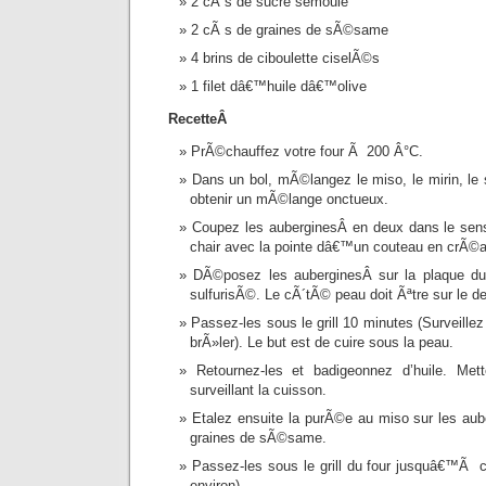
2 cÃ s de sucre semoule
2 cÃ s de graines de sÃ©same
4 brins de ciboulette ciselÃ©s
1 filet dâ€™huile dâ€™olive
RecetteÂ
PrÃ©chauffez votre four Ã 200 Â°C.
Dans un bol, mÃ©langez le miso, le mirin, le
obtenir un mÃ©lange onctueux.
Coupez les auberginesÂ en deux dans le sens 
chair avec la pointe dâ€™un couteau en crÃ©an
DÃ©posez les auberginesÂ sur la plaque du 
sulfurisÃ©. Le cÃ´tÃ© peau doit Ãªtre sur le d
Passez-les sous le grill 10 minutes (Surveille
brÃ»ler). Le but est de cuire sous la peau.
Retournez-les et badigeonnez d’huile. Met
surveillant la cuisson.
Etalez ensuite la purÃ©e au miso sur les au
graines de sÃ©same.
Passez-les sous le grill du four jusquâ€™Ã 
environ).