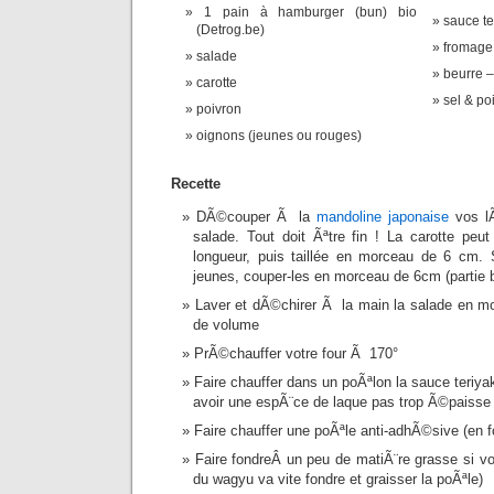
1 pain à hamburger (bun) bio
sauce te
(Detrog.be)
fromage 
salade
beurre – 
carotte
sel & poi
poivron
oignons (jeunes ou rouges)
Recette
DÃ©couper Ã la
mandoline japonaise
vos lÃ
salade. Tout doit Ãªtre fin ! La carotte pe
longueur, puis taillée en morceau de 6 cm.
jeunes, couper-les en morceau de 6cm (partie b
Laver et dÃ©chirer Ã la main la salade en m
de volume
PrÃ©chauffer votre four Ã 170°
Faire chauffer dans un poÃªlon la sauce teriyak
avoir une espÃ¨ce de laque pas trop Ã©paisse
Faire chauffer une poÃªle anti-adhÃ©sive (en f
Faire fondreÂ un peu de matiÃ¨re grasse si v
du wagyu va vite fondre et graisser la poÃªle)