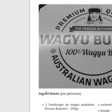
IngrÃ©dients
(par personne)
1 hamburger de wagyu australien
coriand
(Frozen Butcher) – 200gr
tomate