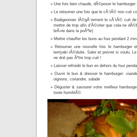
Une fois bien chaude, dÃ©poser le hamburger
Le retourner une fois que le cÃ´tÃ© non cuit
Badigeonner lÃ©gÃ¨rement le cÃ´tÃ© cuit de 
mettre de trop afin d’Ã©viter que cela ne dÃ©
brÃ»le dans la poÃªle)
Mettre chauffer les buns au four pendant 2 min
Retourner une nouvelle fois le hamburger e
terriyaki rÃ©duite. Saler et poivrer si voulu. L
ne doit pas Ãªtre trop cuit !
Laisser refroidir le bun en dehors du four pend
Ouvrir le bun & dresser le hamburger: viande
oignons, coriandre, salade
Déguster & savourer votre meilleur hamburger
toute humilitÃ©.