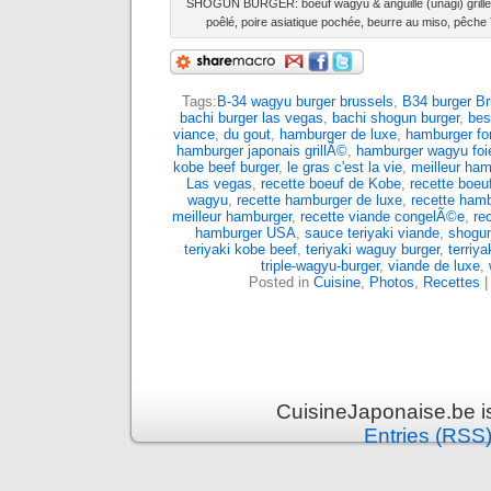
SHOGUN BURGER: boeuf wagyu & anguille (unagi) grillée
poêlé, poire asiatique pochée, beurre au miso, pêc
Tags:
B-34 wagyu burger brussels
,
B34 burger Br
bachi burger las vegas
,
bachi shogun burger
,
bes
viance
,
du gout
,
hamburger de luxe
,
hamburger fo
hamburger japonais grillÃ©
,
hamburger wagyu foi
kobe beef burger
,
le gras c'est la vie
,
meilleur ham
Las vegas
,
recette boeuf de Kobe
,
recette boeu
wagyu
,
recette hamburger de luxe
,
recette ham
meilleur hamburger
,
recette viande congelÃ©e
,
re
hamburger USA
,
sauce teriyaki viande
,
shogun
teriyaki kobe beef
,
teriyaki waguy burger
,
terriy
triple-wagyu-burger
,
viande de luxe
,
Posted in
Cuisine
,
Photos
,
Recettes
CuisineJaponaise.be i
Entries (RSS