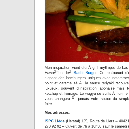
Mon inspiration vient d’unÂ grill mythique de La
HawaÃ¯en: leÂ
Bachi Burger
. Ce restaurant s’
signant des hamburgers uniques avec notammen
point et caramélisé Ã la sauce teriyaki recouver
luxueux, souvent d’inspiration japonaise mais 
ketchup et fromage. Le wagyu se suffit Ã lui-mêm
vous changera Ã jamais votre vision du simp
foire.
Mes adresses
:
ISPC Liège
(Herstal) 125, Route de Liers – 4042 
278 92 92 – Ouvert de 7h à 18h30 sauf le samedi 