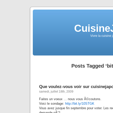
Cuisine
Vivre la cuisine 
Posts Tagged ‘bit
Que voulez-vous voir sur cuisinejap
samedi, juillet 18th, 2009
Faites un voeux … nous vous Ã©coutons.
Voici le sondage:
http://bit.ly/10STGK
Vous avez jusque fin septembre pour voter. Les re
demande nÂ°1.