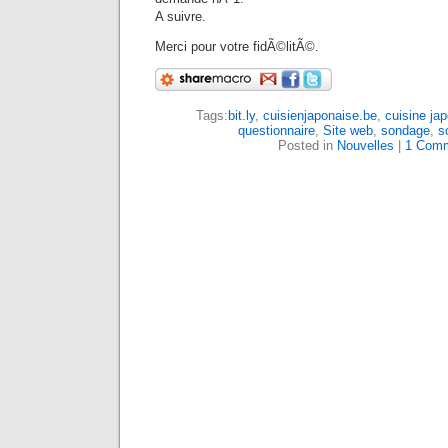
A suivre.
Merci pour votre fidÃ©litÃ©.
Tags:
bit.ly
,
cuisienjaponaise.be
,
cuisine ja
questionnaire
,
Site web
,
sondage
,
s
Posted in
Nouvelles
|
1 Comm