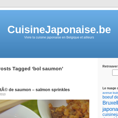
CuisineJaponaise.be
Vivre la cuisine japonaise en Belgique et ailleurs
Retrouver 
osts Tagged ‘bol saumon’
Le nuage 
tÃ© de saumon – salmon sprinkles
avenue loui
 2010
boeuf d
Bruxel
japona
cuisine