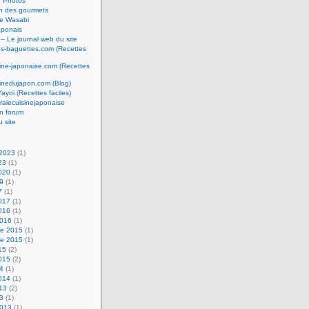
e Photos
n des gourmets
e Wasabi
aponais
 – Le journal web du site
os-baguettes.com (Recettes
sine-japonaise.com (Recettes
sinedujapon.com (Blog)
Yayoi (Recettes faciles)
raiecuisinejaponaise
n forum
u site
 2023
(1)
23
(1)
2020
(1)
19
(1)
7
(1)
2017
(1)
2016
(1)
2016
(1)
e 2015
(1)
e 2015
(1)
15
(2)
2015
(2)
14
(1)
2014
(1)
013
(2)
13
(1)
2013
(1)