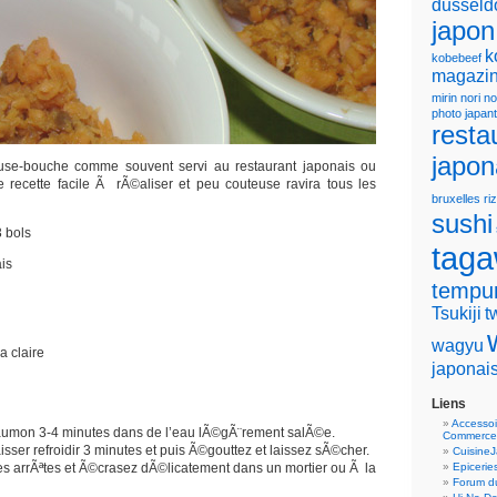
dusseld
japon
k
kobebeef
magazin
mirin
nori
no
photo japan
resta
japon
se-bouche comme souvent servi au restaurant japonais ou
e recette facile Ã rÃ©aliser et peu couteuse ravira tous les
bruxelles
riz
sushi
 bols
tag
is
tempu
Tsukiji
t
wagyu
a claire
japonai
Liens
Accessoi
e saumon 3-4 minutes dans de l’eau lÃ©gÃ¨rement salÃ©e.
Commerce
aisser refroidir 3 minutes et puis Ã©gouttez et laissez sÃ©cher.
Cuisine
les arrÃªtes et Ã©crasez dÃ©licatement dans un mortier ou Ã la
Epicerie
Forum du