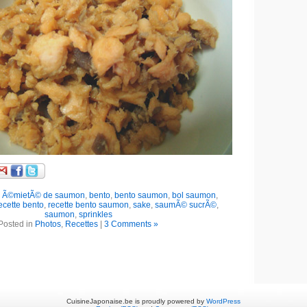
,
Ã©mietÃ© de saumon
,
bento
,
bento saumon
,
bol saumon
,
ecette bento
,
recette bento saumon
,
sake
,
saumÃ© sucrÃ©
,
saumon
,
sprinkles
Posted in
Photos
,
Recettes
|
3 Comments »
CuisineJaponaise.be is proudly powered by
WordPress