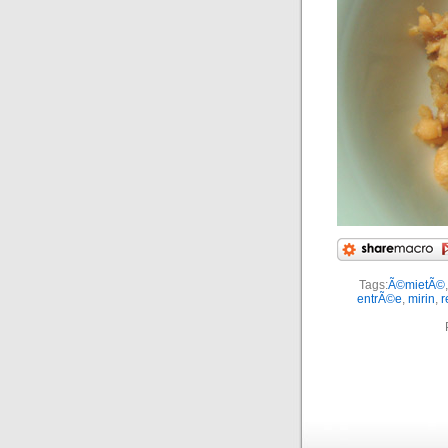
Tags:
Ã©mietÃ©
entrÃ©e
,
mirin
,
r