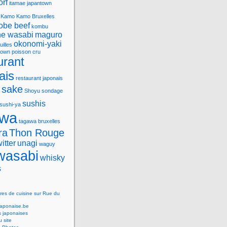
orf
itamae
japantown
Kamo
Kamo Bruxelles
obe beef
kombu
e wasabi
maguro
okonomi-yaki
uilles
town
poisson cru
urant
ais
restaurant japonais
sake
Shoyu
sondage
sushis
sushi-ya
awa
tagawa bruxelles
ra
Thon Rouge
witter
unagi
waguy
wasabi
whisky
s
res de cuisine sur Rue du
Japonaise.be
s japonaises
 site