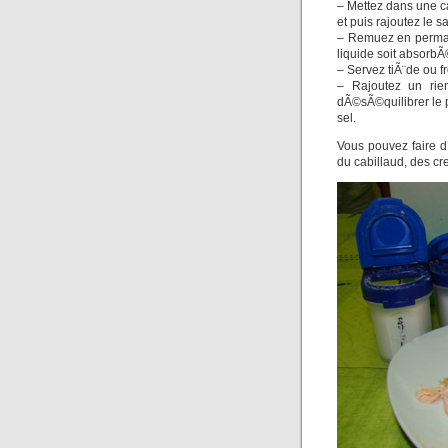
– Mettez dans une cas
et puis rajoutez le
– Remuez en perman
liquide soit absorb
– Servez tiÃ¨de ou fr
– Rajoutez un rie
dÃ©sÃ©quilibrer le p
sel.
Vous pouvez faire 
du cabillaud, des cre