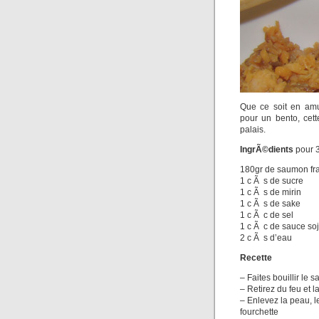
Que ce soit en amu
pour un bento, cett
palais.
IngrÃ©dients
pour 3
180gr de saumon fra
1 c Ã s de sucre
1 c Ã s de mirin
1 c Ã s de sake
1 c Ã c de sel
1 c Ã c de sauce soj
2 c Ã s d’eau
Recette
– Faites bouillir l
– Retirez du feu et l
– Enlevez la peau, 
fourchette