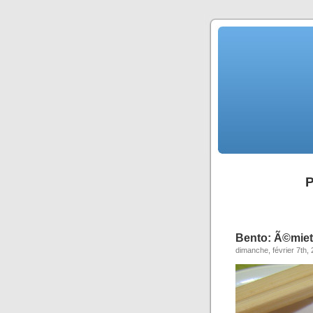
P
Bento: Ã©miet
dimanche, février 7th,