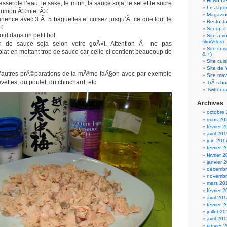
Hi-No-D
serole l’eau, le sake, le mirin, la sauce soja, le sel et le sucre
Le Japo
 saumon Ã©miettÃ©
Magazin
ence avec 3 Ã 5 baguettes et cuisez jusqu’Ã ce que tout le
Resto J
Ã©
Scoop.it
oid dans un petit bol
Site a-v
filmÃ©es)
n de sauce soja selon votre goÃ»t. Attention Ã ne pas
Site cui
lat en mettant trop de sauce car celle-ci contient beaucoup de
& +)
Site cui
Site de 
d’autres prÃ©parations de la mÃªme faÃ§on avec par exemple
Site mav
vettes, du poulet, du chinchard, etc
TrÃ¨s bo
Twitter d
Archives
octobre
mars 20
février 
avril 20
juin 201
février 
février 
janvier 
décembr
novembr
mars 20
février 
avril 20
février 
juillet 2
avril 20
janvier 