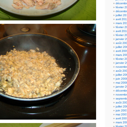
décembr
février 
décembr
juillet 2
avril 201
mars 20
février 
avril 20
février 
janvier 
août 20
juillet 2
avril 20
mars 20
février 
janvier 
novembr
août 20
juillet 2
juin 200
mai 200
janvier 
décembr
novembr
septemb
août 20
juillet 2
juin 200
mai 200
avril 20
mars 20
février 