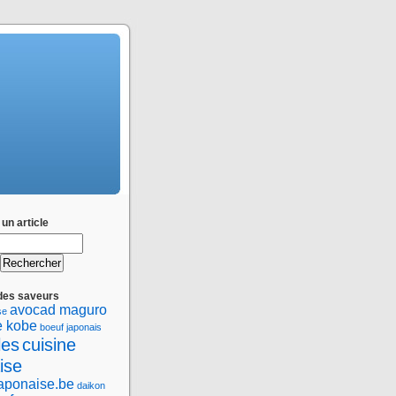
un article
des saveurs
avocad maguro
se
e kobe
boeuf japonais
les
cuisine
ise
japonaise.be
daikon