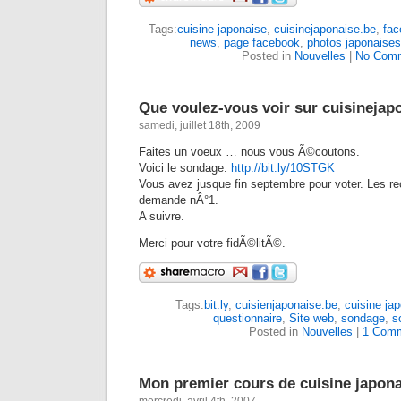
Tags:
cuisine japonaise
,
cuisinejaponaise.be
,
fac
news
,
page facebook
,
photos japonaises
Posted in
Nouvelles
|
No Comm
Que voulez-vous voir sur cuisinejap
samedi, juillet 18th, 2009
Faites un voeux … nous vous Ã©coutons.
Voici le sondage:
http://bit.ly/10STGK
Vous avez jusque fin septembre pour voter. Les re
demande nÂ°1.
A suivre.
Merci pour votre fidÃ©litÃ©.
Tags:
bit.ly
,
cuisienjaponaise.be
,
cuisine ja
questionnaire
,
Site web
,
sondage
,
s
Posted in
Nouvelles
|
1 Comm
Mon premier cours de cuisine japona
mercredi, avril 4th, 2007