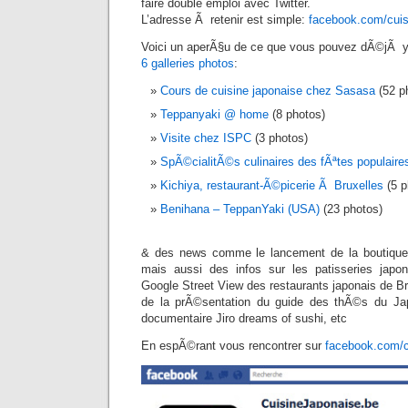
faire double emploi avec Twitter.
L’adresse Ã retenir est simple:
facebook.com/cuis
Voici un aperÃ§u de ce que vous pouvez dÃ©jÃ y 
6 galleries photos
:
Cours de cuisine japonaise chez Sasasa
(52 p
Teppanyaki @ home
(8 photos)
Visite chez ISPC
(3 photos)
SpÃ©cialitÃ©s culinaires des fÃªtes populaire
Kichiya, restaurant-Ã©picerie Ã Bruxelles
(5 p
Benihana – TeppanYaki (USA)
(23 photos)
& des news comme le lancement de la boutique
mais aussi des infos sur les patisseries japo
Google Street View des restaurants japonais de B
de la prÃ©sentation du guide des thÃ©s du Ja
documentaire Jiro dreams of sushi, etc
En espÃ©rant vous rencontrer sur
facebook.com/c