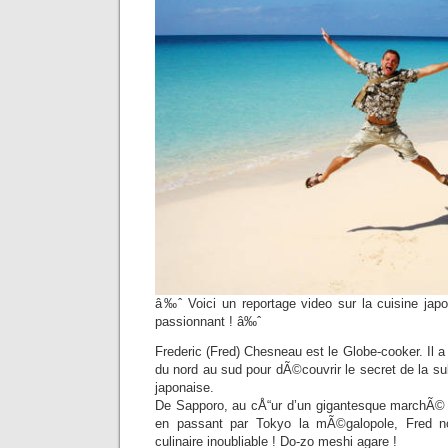
â‰ˆ Voici un reportage video sur la cuisine jap
passionnant ! â‰ˆ
Frederic (Fred) Chesneau est le Globe-cooker. Il a
du nord au sud pour dÃ©couvrir le secret de la subt
japonaise.
De Sapporo, au cÅ“ur d’un gigantesque marchÃ
en passant par Tokyo la mÃ©galopole, Fred no
culinaire inoubliable ! Do-zo meshi agare !