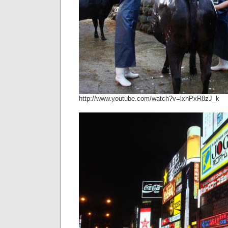
http://www.youtube.com/watch?v=lxhPxR8zJ_k