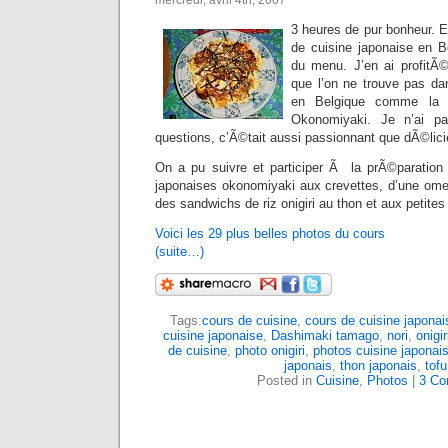
3 heures de pur bonheur. En
de cuisine japonaise en Be
du menu. J’en ai profitÃ
que l’on ne trouve pas dan
en Belgique comme la f
Okonomiyaki. Je n’ai pa
questions, c’Ã©tait aussi passionnant que dÃ©lici
On a pu suivre et participer Ã la prÃ©paration
japonaises okonomiyaki aux crevettes, d’une ome
des sandwichs de riz onigiri au thon et aux petites
Voici les 29 plus belles photos du cours
(suite…)
Tags:
cours de cuisine
,
cours de cuisine japonai
cuisine japonaise
,
Dashimaki tamago
,
nori
,
onigir
de cuisine
,
photo onigiri
,
photos cuisine japonai
japonais
,
thon japonais
,
tofu
Posted in
Cuisine
,
Photos
|
3 Co