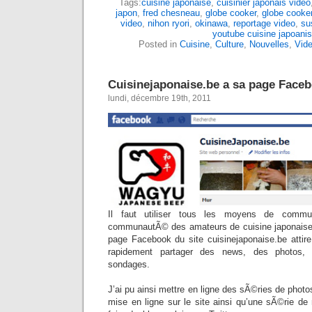
Tags:
cuisine japonaise
,
cuisinier japonais video
japon
,
fred chesneau
,
globe cooker
,
globe cooke
video
,
nihon ryori
,
okinawa
,
reportage video
,
su
youtube cuisine japoani
Posted in
Cuisine
,
Culture
,
Nouvelles
,
Vid
Cuisinejaponaise.be a sa page Face
lundi, décembre 19th, 2011
Il faut utiliser tous les moyens de commun
communautÃ© des amateurs de cuisine japonaise.
page Facebook du site cuisinejaponaise.be attir
rapidement partager des news, des photos, 
sondages.
J’ai pu ainsi mettre en ligne des sÃ©ries de photo
mise en ligne sur le site ainsi qu’une sÃ©rie d