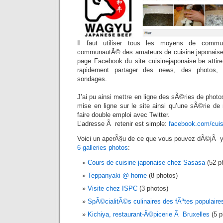
Il faut utiliser tous les moyens de commun
communautÃ© des amateurs de cuisine japonaise.
page Facebook du site cuisinejaponaise.be attir
rapidement partager des news, des photos, 
sondages.
J’ai pu ainsi mettre en ligne des sÃ©ries de photo
mise en ligne sur le site ainsi qu’une sÃ©rie d
faire double emploi avec Twitter.
L’adresse Ã retenir est simple:
facebook.com/cuis
Voici un aperÃ§u de ce que vous pouvez dÃ©jÃ y 
6 galleries photos
:
Cours de cuisine japonaise chez Sasasa
(52 p
Teppanyaki @ home
(8 photos)
Visite chez ISPC
(3 photos)
SpÃ©cialitÃ©s culinaires des fÃªtes populaire
Kichiya, restaurant-Ã©picerie Ã Bruxelles
(5 p