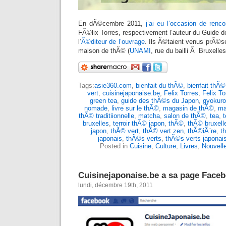
En dÃ©cembre 2011,
j’ai eu l’occasion de renco
FÃ©lix Torres, respectivement l’auteur du Guide 
l’
Ã©diteur de l’ouvrage
. Ils Ã©taient venus prÃ©se
maison de thÃ© (
UNAMI
, rue du bailli Ã Bruxelle
Tags:
asie360.com
,
bienfait du thÃ©
,
bienfait thÃ©
vert
,
cuisinejaponaise.be
,
Felix Torres
,
Felix To
green tea
,
guide des thÃ©s du Japon
,
gyokuro
nomade
,
livre sur le thÃ©
,
magasin de thÃ©
,
ma
thÃ© traditiionnelle
,
matcha
,
salon de thÃ©
,
tea
,
t
bruxelles
,
terroir thÃ© japon
,
thÃ©
,
thÃ© bruxell
japon
,
thÃ© vert
,
thÃ© vert zen
,
thÃ©iÃ¨re
,
t
japonais
,
thÃ©s verts
,
thÃ©s verts japonai
Posted in
Cuisine
,
Culture
,
Livres
,
Nouvell
Cuisinejaponaise.be a sa page Face
lundi, décembre 19th, 2011