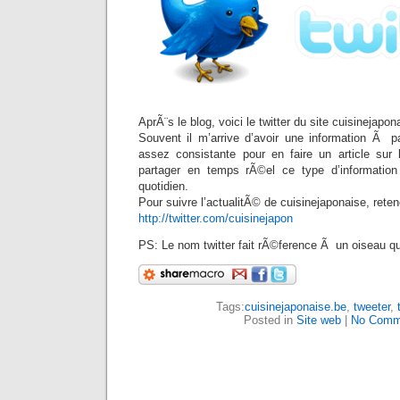
AprÃ¨s le blog, voici le twitter du site cuisinejapo
Souvent il m’arrive d’avoir une information Ã p
assez consistante pour en faire un article sur 
partager en temps rÃ©el ce type d’information 
quotidien.
Pour suivre l’actualitÃ© de cuisinejaponaise, reten
http://twitter.com/cuisinejapon
PS: Le nom twitter fait rÃ©ference Ã un oiseau qui
Tags:
cuisinejaponaise.be
,
tweeter
,
Posted in
Site web
|
No Comm