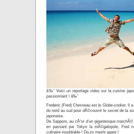
â‰ˆ Voici un reportage video sur la cuisine jap
passionnant ! â‰ˆ
Frederic (Fred) Chesneau est le Globe-cooker. Il a
du nord au sud pour dÃ©couvrir le secret de la subt
japonaise.
De Sapporo, au cÅ“ur d’un gigantesque marchÃ
en passant par Tokyo la mÃ©galopole, Fred no
culinaire inoubliable ! Do-zo meshi agare !