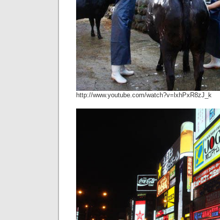
http://www.youtube.com/watch?v=lxhPxR8zJ_k