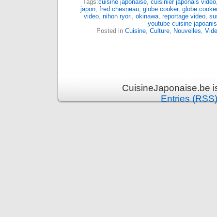
Tags:
cuisine japonaise
,
cuisinier japonais video
japon
,
fred chesneau
,
globe cooker
,
globe cooke
video
,
nihon ryori
,
okinawa
,
reportage video
,
su
youtube cuisine japoani
Posted in
Cuisine
,
Culture
,
Nouvelles
,
Vid
CuisineJaponaise.be i
Entries (RSS