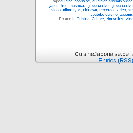
Tags:
cuisine japonaise
,
cuisinier japonais video
japon
,
fred chesneau
,
globe cooker
,
globe cooke
video
,
nihon ryori
,
okinawa
,
reportage video
,
su
youtube cuisine japoani
Posted in
Cuisine
,
Culture
,
Nouvelles
,
Vid
CuisineJaponaise.be i
Entries (RSS