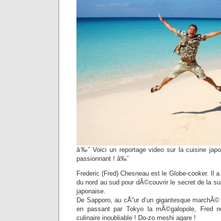
â‰ˆ Voici un reportage video sur la cuisine jap
passionnant ! â‰ˆ
Frederic (Fred) Chesneau est le Globe-cooker. Il a
du nord au sud pour dÃ©couvrir le secret de la subt
japonaise.
De Sapporo, au cÅ“ur d’un gigantesque marchÃ
en passant par Tokyo la mÃ©galopole, Fred no
culinaire inoubliable ! Do-zo meshi agare !