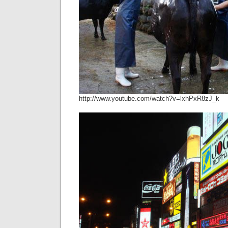
http://www.youtube.com/watch?v=lxhPxR8zJ_k