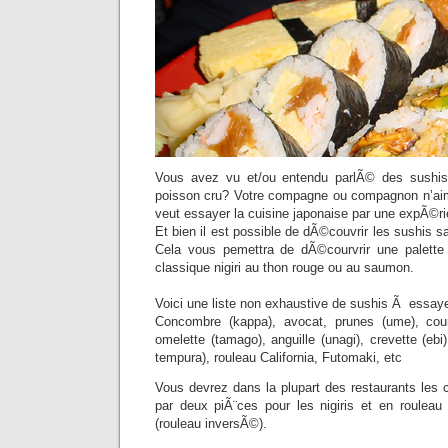
Vous avez vu et/ou entendu parlÃ© des sushi
poisson cru? Votre compagne ou compagnon n’aim
veut essayer la cuisine japonaise par une expÃ©r
Et bien il est possible de dÃ©couvrir les sushis 
Cela vous pemettra de dÃ©courvrir une palette 
classique nigiri au thon rouge ou au saumon.
Voici une liste non exhaustive de sushis Ã essaye
Concombre (kappa), avocat, prunes (ume), courg
omelette (tamago), anguille (unagi), crevette (ebi
tempura), rouleau California, Futomaki, etc
Vous devrez dans la plupart des restaurants le
par deux piÃ¨ces pour les nigiris et en roulea
(rouleau inversÃ©).