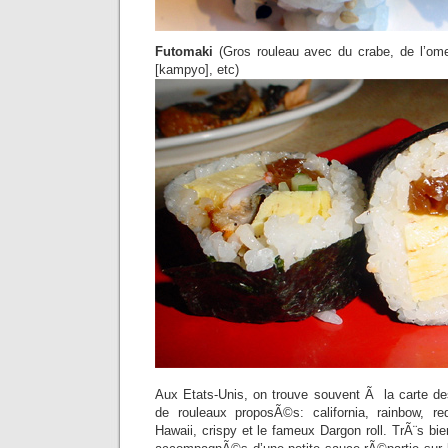
Futomaki
(Gros rouleau avec du crabe, de l’omel
[kampyo], etc)
Aux Etats-Unis, on trouve souvent Ã la carte de
de rouleaux proposÃ©s: california, rainbow, re
Hawaii, crispy et le fameux Dargon roll. TrÃ¨s b