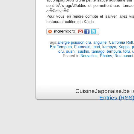
accompagnÃ©s d’une petite sauce rÃ©partie sur le
sont trÃ¨s agrÃ©ables et permettent aux itamae
crÃ©ativitÃ©.
Pour vous en rendre compte et saliver, allez vis
restaurant californien Kaido.
Tags:
allergie poisson cru
,
anguille
,
California Roll
Ebi Tempura
,
Futomaki
,
inari
,
kampyo
,
Kappa
,
p
cru
,
sushi
,
sushis
,
tamago
,
tempura
,
tofu
,
Posted in
Nouvelles
,
Photos
,
Restaurant
CuisineJaponaise.be i
Entries (RSS