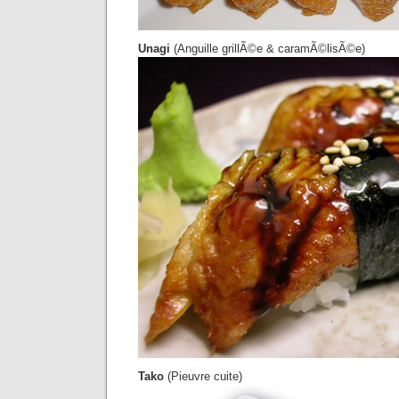
Unagi
(Anguille grillÃ©e & caramÃ©lisÃ©e)
Tako
(Pieuvre cuite)