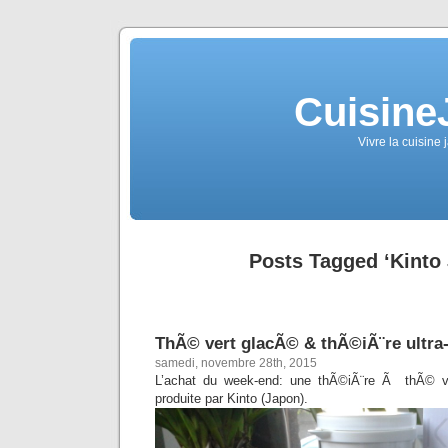
Cuisine
Vivre la cuisine 
Posts Tagged ‘Kinto
ThÃ© vert glacÃ© & thÃ©iÃ¨re ultra-
samedi, novembre 28th, 2015
L’achat du week-end: une thÃ©iÃ¨re Ã thÃ© 
produite par Kinto (Japon).