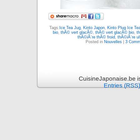
Tags:
Ice Tea Jug
,
Kinto Japon
,
Kinto Plug Ice Te
bio
,
thÃ© vert glacÃ©
,
thÃ© vert glacÃ© bio
,
t
thÃ©iÃ¨re thÃ© froid
,
thÃ©iÃ¨re ul
Posted in
Nouvelles
|
3 Comm
CuisineJaponaise.be i
Entries (RSS