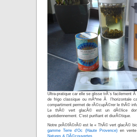
Ultra-pratique car elle se glisse trÃ¨s facilement Ã
de frigo classique ou mÃªme Ã l’horizontale ca
compartiment permet de rÃ©cupÃ©rer le thÃ© infu
Le thÃ© vert glacÃ© est un dÃ©lice dont
quotidiennement. C’est purifiant et diurÃ©tique.
Notre prÃ©fÃ©rÃ© est le « ThÃ© vert glacÃ© bio
gamme Terre d’Oc (Haute Provence)
en vente
Natures & DÃ©couvertes
.