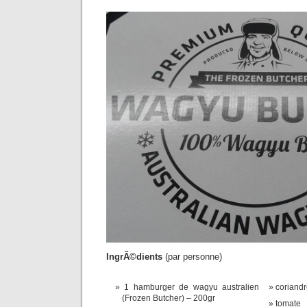
IngrÃ©dients
(par personne)
1 hamburger de wagyu australien
coriand
(Frozen Butcher) – 200gr
tomate