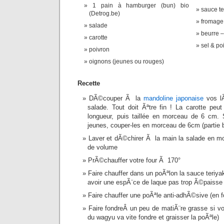
1 pain à hamburger (bun) bio
sauce te
(Detrog.be)
fromage 
salade
beurre – 
carotte
sel & poi
poivron
oignons (jeunes ou rouges)
Recette
DÃ©couper Ã la
mandoline japonaise
vos lÃ
salade. Tout doit Ãªtre fin ! La carotte pe
longueur, puis taillée en morceau de 6 cm.
jeunes, couper-les en morceau de 6cm (partie b
Laver et dÃ©chirer Ã la main la salade en m
de volume
PrÃ©chauffer votre four Ã 170°
Faire chauffer dans un poÃªlon la sauce teriyak
avoir une espÃ¨ce de laque pas trop Ã©paisse
Faire chauffer une poÃªle anti-adhÃ©sive (en f
Faire fondreÂ un peu de matiÃ¨re grasse si v
du wagyu va vite fondre et graisser la poÃªle)