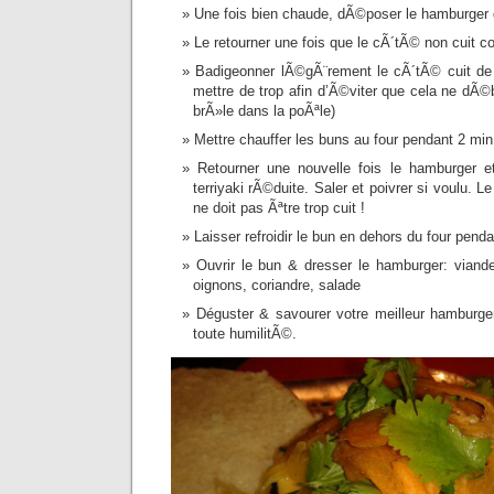
Une fois bien chaude, dÃ©poser le hamburger
Le retourner une fois que le cÃ´tÃ© non cuit
Badigeonner lÃ©gÃ¨rement le cÃ´tÃ© cuit de 
mettre de trop afin d’Ã©viter que cela ne dÃ©
brÃ»le dans la poÃªle)
Mettre chauffer les buns au four pendant 2 min
Retourner une nouvelle fois le hamburger e
terriyaki rÃ©duite. Saler et poivrer si voulu. L
ne doit pas Ãªtre trop cuit !
Laisser refroidir le bun en dehors du four pend
Ouvrir le bun & dresser le hamburger: viande
oignons, coriandre, salade
Déguster & savourer votre meilleur hamburger
toute humilitÃ©.