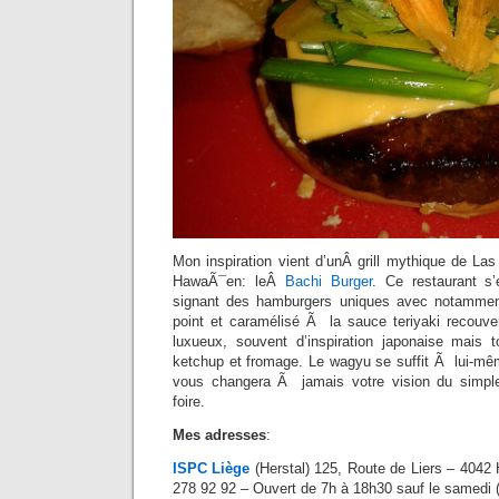
Mon inspiration vient d’unÂ grill mythique de La
HawaÃ¯en: leÂ
Bachi Burger
. Ce restaurant s’
signant des hamburgers uniques avec notammen
point et caramélisé Ã la sauce teriyaki recouver
luxueux, souvent d’inspiration japonaise mais 
ketchup et fromage. Le wagyu se suffit Ã lui-mêm
vous changera Ã jamais votre vision du simp
foire.
Mes adresses
:
ISPC Liège
(Herstal) 125, Route de Liers – 4042 
278 92 92 – Ouvert de 7h à 18h30 sauf le samedi 