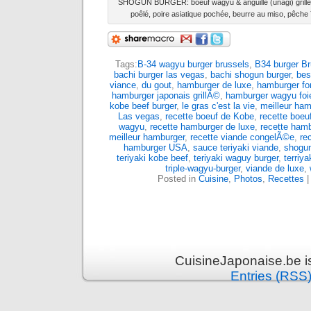
SHOGUN BURGER: boeuf wagyu & anguille (unagi) grillée
poêlé, poire asiatique pochée, beurre au miso, pêc
Tags:
B-34 wagyu burger brussels
,
B34 burger Br
bachi burger las vegas
,
bachi shogun burger
,
bes
viance
,
du gout
,
hamburger de luxe
,
hamburger fo
hamburger japonais grillÃ©
,
hamburger wagyu foi
kobe beef burger
,
le gras c'est la vie
,
meilleur ham
Las vegas
,
recette boeuf de Kobe
,
recette boeu
wagyu
,
recette hamburger de luxe
,
recette ham
meilleur hamburger
,
recette viande congelÃ©e
,
re
hamburger USA
,
sauce teriyaki viande
,
shogun
teriyaki kobe beef
,
teriyaki waguy burger
,
terriy
triple-wagyu-burger
,
viande de luxe
,
Posted in
Cuisine
,
Photos
,
Recettes
CuisineJaponaise.be i
Entries (RSS