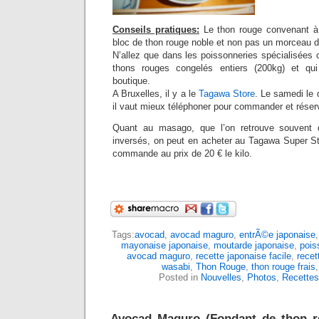
Conseils pratiques:
Le thon rouge convenant à c
bloc de thon rouge noble et non pas un morceau d
N’allez que dans les poissonneries spécialisées 
thons rouges congelés entiers (200kg) et qu
boutique.
A Bruxelles, il y a le
Tagawa Store
. Le samedi le 
il vaut mieux téléphoner pour commander et rése
Quant au masago, que l’on retrouve souvent 
inversés, on peut en acheter au Tagawa Super Sto
commande au prix de 20 € le kilo.
Tags:
avocad
,
avocad maguro
,
entrÃ©e japonaise
mayonaise japonaise
,
moutarde japonaise
,
pois
avocad maguro
,
recette japonaise facile
,
recet
wasabi
,
Thon Rouge
,
thon rouge frais
Posted in
Nouvelles
,
Photos
,
Recettes
Avocad Maguro (Fondant de thon r