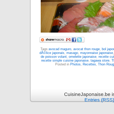
Tags:
avocad maguro
,
avocat thon rouge
,
bol japo
dÃ©lice japonais
,
masago
,
mayonnaise japonaise
de poisson volant
,
omelette japonaise
,
recette cu
recette simple cuisine japonaise
,
tagawa store
,
T
Posted in
Photos
,
Recettes
,
Thon Roug
CuisineJaponaise.be i
Entries (RSS