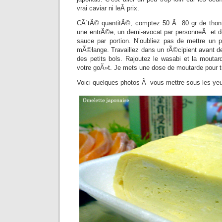
vrai caviar ni leÂ prix.
CÃ´tÃ© quantitÃ©, comptez 50 Ã 80 gr de thon
une entrÃ©e, un demi-avocat par personneÂ et d
sauce par portion. N’oubliez pas de mettre un 
mÃ©lange. Travaillez dans un rÃ©cipient avant 
des petits bols. Rajoutez le wasabi et la mout
votre goÃ»t. Je mets une dose de moutarde pour t
Voici quelques photos Ã vous mettre sous les ye