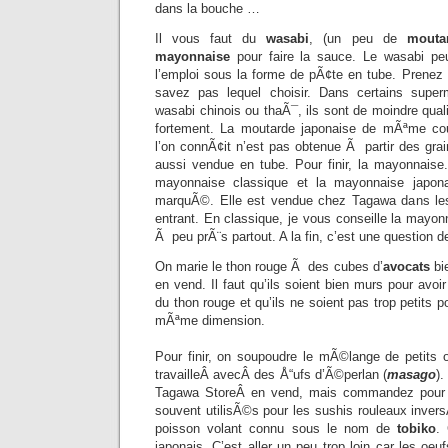
dans la bouche …
Il vous faut du
wasabi
, (un peu de
mouta
mayonnaise
pour faire la sauce. Le wasabi pe
l’emploi sous la forme de pÃ¢te en tube. Prene
savez pas lequel choisir. Dans certains supe
wasabi chinois ou thaÃ¯, ils sont de moindre qual
fortement. La moutarde japonaise de mÃªme co
l’on connÃ¢it n’est pas obtenue Ã partir des grai
aussi vendue en tube. Pour finir, la mayonnaise
mayonnaise classique et la mayonnaise japon
marquÃ©. Elle est vendue chez Tagawa dans les 
entrant. En classique, je vous conseille la mayon
Ã peu prÃ¨s partout. A la fin, c’est une question d
On marie le thon rouge Ã des cubes d’
avocats
bi
en vend. Il faut qu’ils soient bien murs pour avo
du thon rouge et qu’ils ne soient pas trop petits 
mÃªme dimension.
Pour finir, on soupoudre le mÃ©lange de petits
travailleÂ avecÂ des Å“ufs d’Ã©perlan (
masago
).
Tagawa StoreÂ en vend, mais commandez pour Ã
souvent utilisÃ©s pour les sushis rouleaux invers
poisson volant connu sous le nom de
tobiko
.
japonais. C’est aller un peu trop loin car les oeu