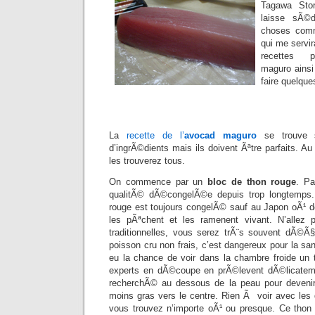
Tagawa Sto
laisse sÃ©
choses comm
qui me servi
recettes p
maguro ainsi
faire quelque
La
recette de l’
avocad maguro
se trouve s
d’ingrÃ©dients mais ils doivent Ãªtre parfaits. 
les trouverez tous.
On commence par un
bloc de thon rouge
. P
qualitÃ© dÃ©congelÃ©e depuis trop longtemps. 
rouge est toujours congelÃ© sauf au Japon oÃ¹ 
les pÃªchent et les ramenent vivant. N’allez 
traditionnelles, vous serez trÃ¨s souvent dÃ©Ã
poisson cru non frais, c’est dangereux pour la sa
eu la chance de voir dans la chambre froide un 
experts en dÃ©coupe en prÃ©levent dÃ©licatemen
recherchÃ© au dessous de la peau pour devenir
moins gras vers le centre. Rien Ã voir avec le
vous trouvez n’importe oÃ¹ ou presque. Ce thon l