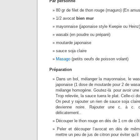
Par personne
80 gr de filet de thon rouge (maguro) (En amu
1/2 avocat
bien mur
mayonnaise (japonaise style Kwepie ou Heinz
wasabi (en poudre ou préparé)
moutarde japonaise
sauce soja claire
Masago
(petits oeufs de poisson volant)
Préparation
Dans un bol, mélanger la mayonnaise, le was
japonaise (1 dose de moutarde pour 2 de wasab
mélange homogène. Goutez-là pour avoir une 
Trop relevée, la sauce tuera le plat. Celle-ci d
On peut y rajouter un rien de sauce soja clai
devienne noire. Rajouter une c. à c.
délicatement..
Découper le thon rouge en dés de 1 cm de côt
Peler et découper l’avocat en dés de mêm
mettre un peu de jus de citron pour éviter qu’il