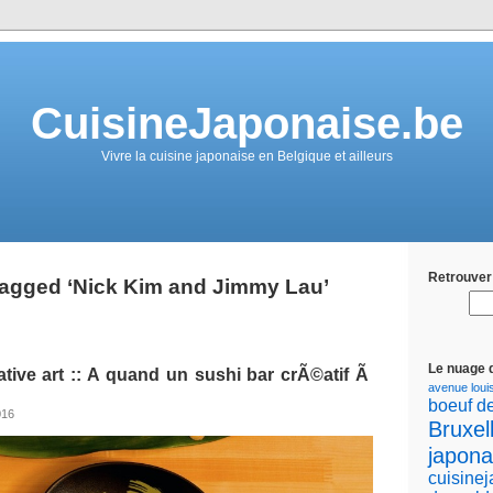
CuisineJaponaise.be
Vivre la cuisine japonaise en Belgique et ailleurs
Retrouver 
agged ‘Nick Kim and Jimmy Lau’
Le nuage 
ative art :: A quand un sushi bar crÃ©atif Ã
avenue loui
boeuf d
016
Bruxel
japona
cuisine