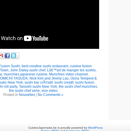
Fusion Sushi
,
best creative sushi restaurant
,
cuisine fusion
 Town
,
John Daley sushi chef
,
Lâ€™art de manger les sushis
,
wa
,
munchies japanese cuisine
,
Munchies video channel
,
OMICHI YASUDA
,
Nick Kim and Jimmy Lau
,
Oona Tempest &
huko New York
,
sushi bar crÃ©atif
,
sushi creatif
,
sushi fusion
,
i roll party
,
Tanoshi sushi New York
,
the sushi chef munchies
,
the sushi chef serie
,
vice video
Posted in
Nouvelles
|
No Comments »
CuisineJaponaise.be is proudly powered by
WordPress
Entries (RSS)
and
Comments (RSS)
.