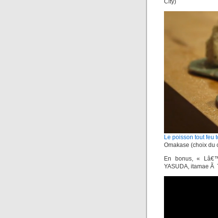
City)
Le poisson tout feu
Omakase (choix du 
En bonus, « Lâ€™
YASUDA, itamae Ã 