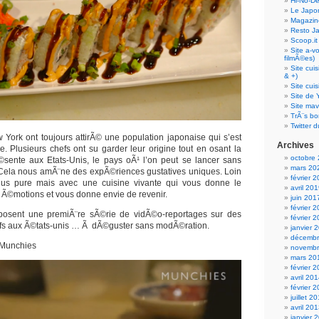
Hi-No-D
Le Japo
Magazin
Resto J
Scoop.it
Site a-v
filmÃ©es)
Site cui
& +)
Site cui
Site de 
Site mav
TrÃ¨s bo
Twitter d
w York ont toujours attirÃ© une population japonaise qui s’est
Archives
. Plusieurs chefs ont su garder leur origine tout en osant la
octobre
©sente aux Etats-Unis, le pays oÃ¹ l’on peut se lancer sans
mars 20
 Cela nous amÃ¨ne des expÃ©riences gustatives uniques. Loin
février 
 plus pure mais avec une cuisine vivante qui vous donne le
avril 20
 Ã©motions et vous donne envie de revenir.
juin 201
février 
osent une premiÃ¨re sÃ©rie de vidÃ©o-reportages sur des
février 
ifs aux Ã©tats-unis … Ã dÃ©guster sans modÃ©ration.
janvier 
décembr
Munchies
novembr
mars 20
février 
avril 20
février 
juillet 2
avril 20
janvier 