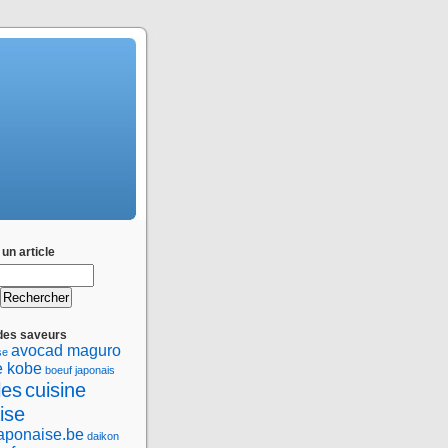
un article
des saveurs
avocad maguro
se
e kobe
boeuf japonais
les
cuisine
ise
japonaise.be
daikon