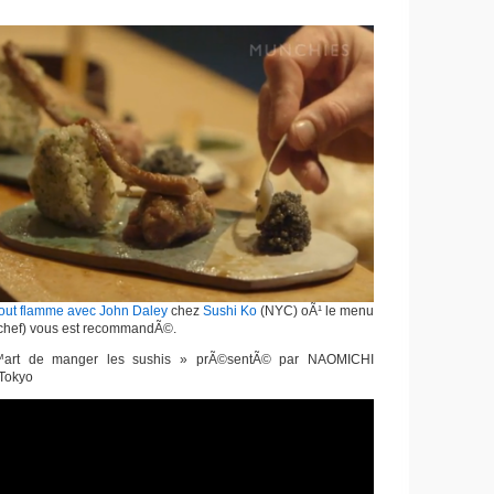
 tout flamme avec John Daley
chez
Sushi Ko
(NYC) oÃ¹ le menu
chef) vous est recommandÃ©.
art de manger les sushis » prÃ©sentÃ© par NAOMICHI
Tokyo