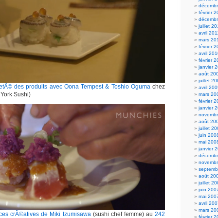
décembr
février 
décembr
juillet 2
avril 201
mars 20
février 
avril 20
février 
janvier 
août 20
juillet 2
retÃ© des produits avec Oona Tempest & Toshio Oguma
chez
avril 20
York Sushi)
mars 20
février 
janvier 
novembr
août 20
juillet 2
juin 200
mai 200
janvier 
décembr
novembr
septemb
août 20
juillet 2
juin 200
mai 200
avril 20
mars 20
ces crÃ©atives de Miki Izumisawa
(sushi chef femme) au
242
février 