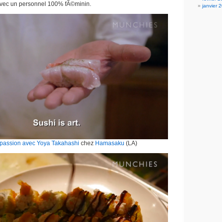
vec un personnel 100% fÃ©minin.
janvier 
e passion avec Yoya Takahashi
chez
Hamasaku
(LA)