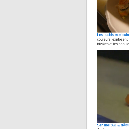
Les sushis mexicai
couleurs explosent
idÃ©es et les papill
SensibilitÃ© & dÃ©