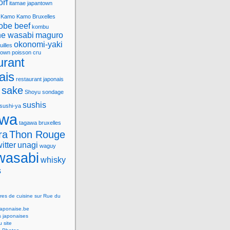
orf
itamae
japantown
Kamo
Kamo Bruxelles
obe beef
kombu
e wasabi
maguro
okonomi-yaki
uilles
town
poisson cru
urant
ais
restaurant japonais
sake
Shoyu
sondage
sushis
sushi-ya
awa
tagawa bruxelles
ra
Thon Rouge
witter
unagi
waguy
wasabi
whisky
s
res de cuisine sur Rue du
Japonaise.be
s japonaises
 site