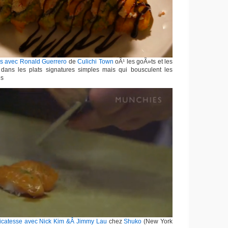
ns avec Ronald Guerrero
de
Culichi Town
oÃ¹ les goÃ»ts et les
 dans les plats signatures simples mais qui bousculent les
es
licatesse avec Nick Kim &Â Jimmy Lau
chez
Shuko
(New York