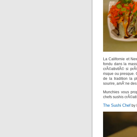
La Californie et Ne
fondu dans la masse
crÃ©ativitÃ© si prÃ
risque ou presque.
de la tradition la
sourire, amÃ¨ne des
Munchies vous prop
chefs sushis crÃ©at
The Sushi Chef
by 