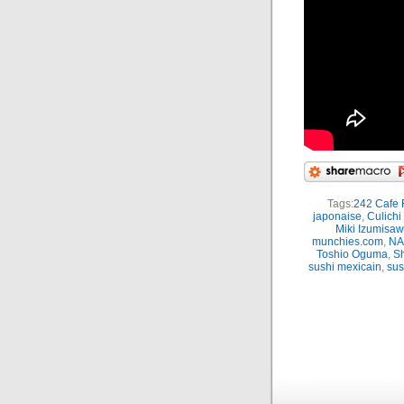
Tags:
242 Cafe 
japonaise
,
Culichi
Miki Izumisa
munchies.com
,
NA
Toshio Oguma
,
S
sushi mexicain
,
sush