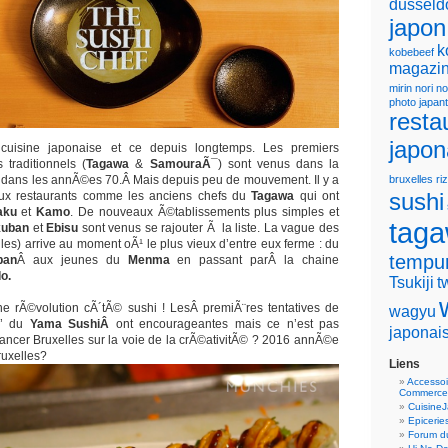
dusseld
japon
k
kobebeef
magazin
mirin
nori
no
photo japan
resta
japon
 cuisine japonaise et ce depuis longtemps. Les premiers
 traditionnels (
Tagawa
&
SamouraÃ¯
) sont venus dans la
e dans les annÃ©es 70.Â Mais depuis peu de mouvement. Il y a
bruxelles
riz
sushi
ux restaurants comme les anciens chefs du
Tagawa
qui ont
aku
et
Kamo
. De nouveaux Ã©tablissements plus simples et
tag
uban
et
Ebisu
sont venus se rajouter Ã la liste. La vague des
les) arrive au moment oÃ¹ le plus vieux d’entre eux ferme : du
tempu
ban
Â aux jeunes du
Menma
en passant parÂ la chaine
o.
Tsukiji
t
ne rÃ©volution cÃ´tÃ© sushi ! LesÂ premiÃ¨res tentatives de
wagyu
ls’ du
Yama SushiÂ
ont encourageantes mais ce n’est pas
japonai
 lancer Bruxelles sur la voie de la crÃ©ativitÃ© ? 2016 annÃ©e
ruxelles?
Liens
Accessoi
Commerce
Cuisine
Epicerie
Forum du