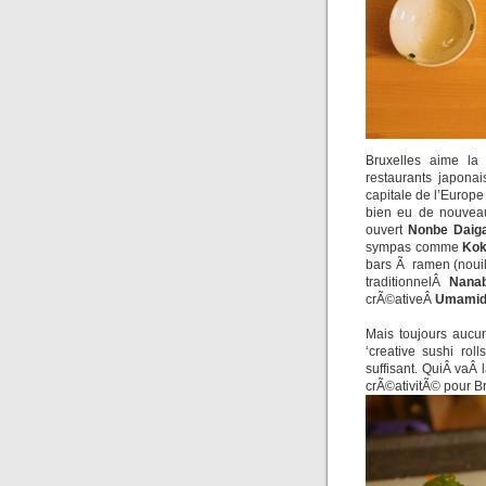
Bruxelles aime la
restaurants japonais
capitale de l’Europ
bien eu de nouvea
ouvert
Nonbe Daig
sympas comme
Kok
bars Ã ramen (nouil
traditionnelÂ
Nana
crÃ©ativeÂ
Umamid
Mais toujours aucu
‘creative sushi rol
suffisant. QuiÂ vaÂ
crÃ©ativitÃ© pour B