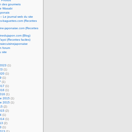
e Photos
n des gourmets
e Wasabi
aponais
 – Le journal web du site
os-baguettes.com (Recettes
sine-japonaise.com (Recettes
sinedujapon.com (Blog)
Yayoi (Recettes faciles)
raiecuisinejaponaise
n forum
u site
 2023
(1)
23
(1)
2020
(1)
19
(1)
7
(1)
2017
(1)
2016
(1)
2016
(1)
e 2015
(1)
e 2015
(1)
15
(2)
2015
(2)
14
(1)
2014
(1)
013
(2)
13
(1)
2013
(1)