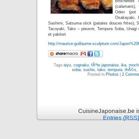
Brochettes
(calamaris)
Oden (pot 
Osakayaki, 
Sashimi, Satsuma stick (patates douces frites), 
Tacoyaki, Tako – pieuvre, Tempura Soba, Unagi (a
et yakitori
http://maurice-guillaume-sculpture.com/Japon%20
Tags:
aiyu
,
cognaku
,
fÃªte japonaise
,
ika
,
moch
soba
,
sushis
,
tako
,
tempura
,
thÃ©s
,
Posted in
Photos
|
2 Comme
CuisineJaponaise.be i
Entries (RSS