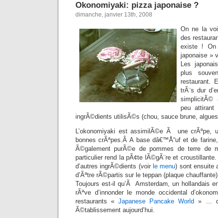
Okonomiyaki: pizza japonaise ?
dimanche, janvier 13th, 2008
On ne la vo
des restauran
existe ! On
japonaise » 
Les japonai
plus souv
restaurant. 
trÃ¨s dur d’
simplicitÃ©
peu attirant
ingrÃ©dients utilisÃ©s (chou, sauce brune, algues
L’okonomiyaki est assimilÃ©e Ã une crÃªpe, u
bonnes crÃªpes.Â A base dâ€™Å“uf et de farine,
Ã©galement purÃ©e de pommes de terre de mo
particulier rend la pÃ¢te lÃ©gÃ¨re et croustillant
d’autres ingrÃ©dients (voir
le menu
) sont ensuite
d’Ãªtre rÃ©partis sur le teppan (plaque chauffante)
Toujours est-il qu’Ã Amsterdam, un hollandais 
rÃªve d’innonder le monde occidental d’okono
restaurants «
Japanese Pancake World
» … qu
Ã©tablissement aujourd’hui.