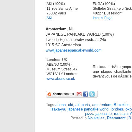
AKI (100%)
FUGA (100%)
11, rue Sainte Anne
Stoffeler Straà¸¿e 5 (Eck
75002 Paris
40227 Dusseldorf
AKI
Imbiss-Fuga
Amsterdam
, NL
JAPANESE PANCAKE WORLD (100%)
Tweede Egelantiersdwarsstraat 24a
1015 SC Amsterdam
www.japanesepancakeworld.com
Londres
, UK
ABENO (100%)
Restaurant trÃ¨s sympa
Museum Street , 47
une plaque chauffante
WC1A1LY Londres
devant vous de dÃ©lici
www.abeno.co.uk
Tags:
abeno
,
aki
,
aki paris
,
amsterdam
,
Bruxelles
,
izaka-ya
,
japanese pancake world
,
londres
,
oko
pizza japonaise
,
rue saint-
Posted in
Nouvelles
,
Restaurant
|
3