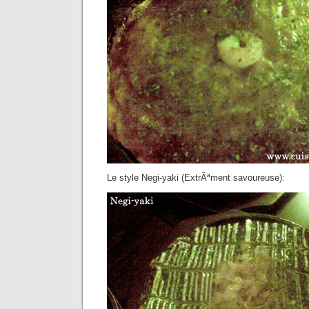
Le style Negi-yaki (ExtrÃªment savoureuse):