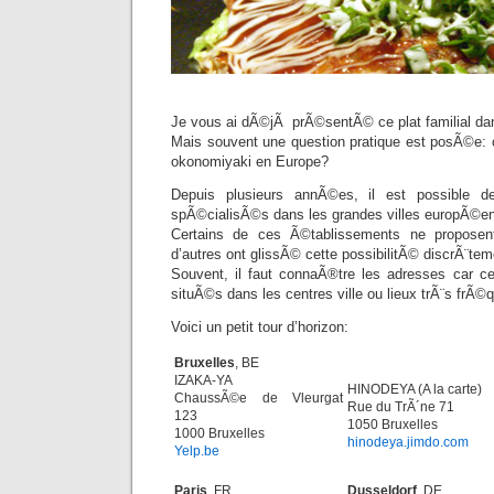
Je vous ai dÃ©jÃ prÃ©sentÃ© ce plat familial d
Mais souvent une question pratique est posÃ©e:
okonomiyaki en Europe?
Depuis plusieurs annÃ©es, il est possible de
spÃ©cialisÃ©s dans les grandes villes europÃ©e
Certains de ces Ã©tablissements ne proposen
d’autres ont glissÃ© cette possibilitÃ© discrÃ¨tem
Souvent, il faut connaÃ®tre les adresses car c
situÃ©s dans les centres ville ou lieux trÃ¨s frÃ
Voici un petit tour d’horizon:
Bruxelles
, BE
IZAKA-YA
HINODEYA (A la carte)
ChaussÃ©e de Vleurgat
Rue du TrÃ´ne 71
123
1050 Bruxelles
1000 Bruxelles
hinodeya.jimdo.com
Yelp.be
Paris
, FR
Dusseldorf
, DE