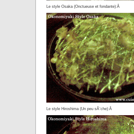
Le style Osaka (Onctueuse et fondante):Â
Le style Hiroshima (Un peu sÃ¨che):Â