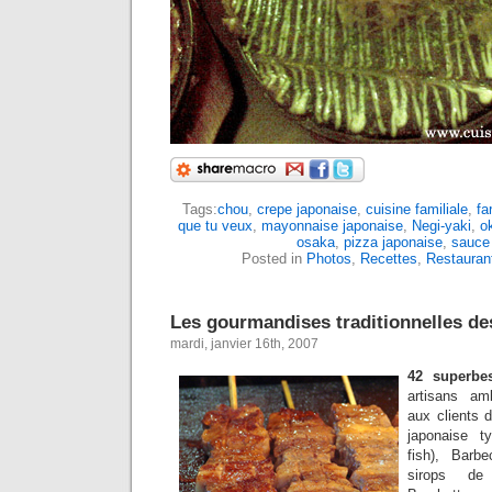
Tags:
chou
,
crepe japonaise
,
cuisine familiale
,
fa
que tu veux
,
mayonnaise japonaise
,
Negi-yaki
,
o
osaka
,
pizza japonaise
,
sauce 
Posted in
Photos
,
Recettes
,
Restauran
Les gourmandises traditionnelles de
mardi, janvier 16th, 2007
42 superbe
artisans am
aux clients 
japonaise ty
fish), Barb
sirops de