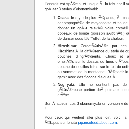
L’endroit est spÃ©cial et unique Ã la fois car il v
goÃ»ter 3 styles d’okonomiyaki:
Osaka
: le style le plus rÃ©pandu, Ã ba
accompagnÃ©e de mayonnaise et sauce b
donner un goÃ»t relevÃ© voire corsÃ©
copeaux de bonite (poisson sÃ©chÃ©) q
de danser sous lâ€™effet de la chaleur.
Hiroshima
: CaractÃ©risÃ©e par ses 
Hiroshima Ã la diffÃ©rence du style de cr
couches d’ingrÃ©dients. Choux et a
empilÃ©s sur le dessus de fines crÃªpes c
couche de nouilles frites sur le toit de cett
au sommet de la montagne. RÃ©partir la
garnir avec des flocons d’algues.Â
Negi-yaki
: Elle ne contient pas de
gÃ©nÃ©reuse portion deÂ poireaux inc
crÃªpe.
Bon Ã savoir: ces 3 okonomiyaki en version « de 
!
Pour ceux qui veulent aller plus loin, voici l
Ã©tapes sur le site
japansefood.about.com
: