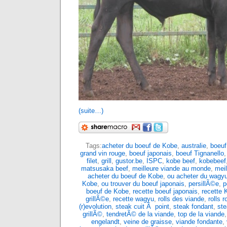
(suite…)
Tags:
acheter du boeuf de Kobe
,
australie
,
boeuf
grand vin rouge
,
boeuf japonais
,
boeuf Tignanello
filet
,
grill
,
gustor.be
,
ISPC
,
kobe beef
,
kobebeef
matsusaka beef
,
meilleure viande au monde
,
mei
acheter du boeuf de Kobe
,
ou acheter du wagy
Kobe
,
ou trouver du boeuf japonais
,
persillÃ©e
,
p
boeuf de Kobe
,
recette boeuf japonais
,
recette 
grillÃ©e
,
recette wagyu
,
rolls des viande
,
rolls 
(r)evolution
,
steak cuit Ã point
,
steak fondant
,
ste
grillÃ©
,
tendretÃ© de la viande
,
top de la viande
engelandt
,
veine de graisse
,
viande fondante
,