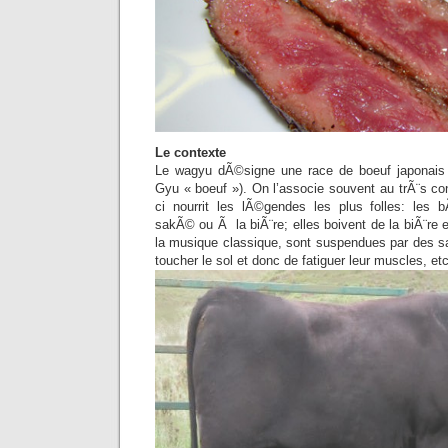
Le contexte
Le wagyu dÃ©signe une race de boeuf japonais 
Gyu « boeuf »). On l’associe souvent au trÃ¨s co
ci nourrit les lÃ©gendes les plus folles: le
sakÃ© ou Ã la biÃ¨re; elles boivent de la biÃ¨re
la musique classique, sont suspendues par des sa
toucher le sol et donc de fatiguer leur muscles, et