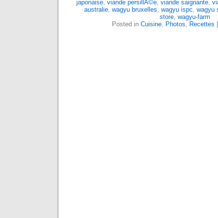
japonaise
,
viande persillÃ©e
,
viande saignante
,
vi
australie
,
wagyu bruxelles
,
wagyu ispc
,
wagyu s
store
,
wagyu-farm
Posted in
Cuisine
,
Photos
,
Recettes