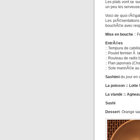
Les plats vont se s
un peu les serveuse
Voici de quoi rÃ©gal
Les prÃ©sentations
bouchÃ©e avec respe
Mise en bouche
:: F
EntrÃ©es
:: Tempura de cabill
:: Poulet fermier Ã l
:: Rouleau de radis 
:: Flan japonais (Ch
:: Sole marinÃ©e au
Sashimi
du jour en 
La poisson :: Lotte
f
La viande :: Agnea
Sushi
Dessert
: Orange sa