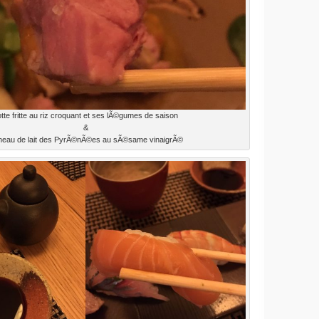
tte fritte au riz croquant et ses lÃ©gumes de saison
&
eau de lait des PyrÃ©nÃ©es au sÃ©same vinaigrÃ©