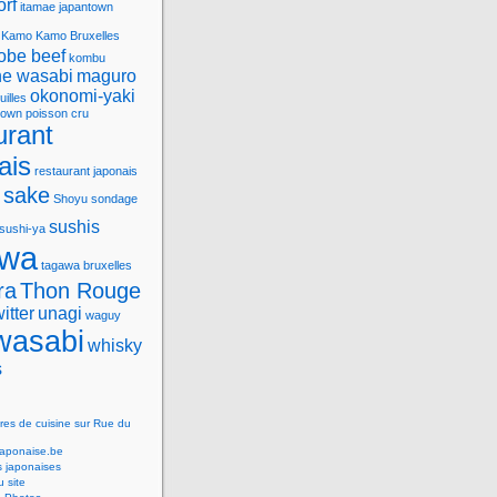
orf
itamae
japantown
Kamo
Kamo Bruxelles
obe beef
kombu
e wasabi
maguro
okonomi-yaki
uilles
town
poisson cru
urant
ais
restaurant japonais
sake
Shoyu
sondage
sushis
sushi-ya
awa
tagawa bruxelles
ra
Thon Rouge
witter
unagi
waguy
wasabi
whisky
s
res de cuisine sur Rue du
Japonaise.be
s japonaises
 site