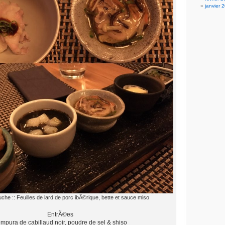
janvier 
che :: Feuilles de lard de porc ibÃ©rique, bette et sauce miso
EntrÃ©es
mpura de cabillaud noir, poudre de sel & shiso