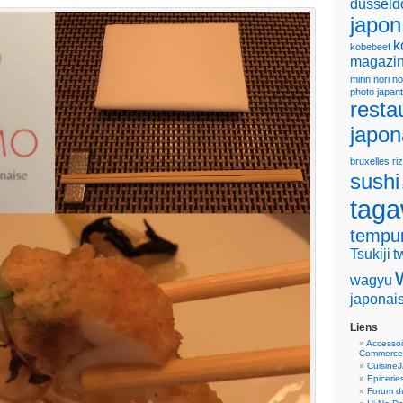
dusseld
japon
k
kobebeef
magazin
mirin
nori
no
photo japan
resta
japon
bruxelles
riz
sushi
tag
tempu
Tsukiji
t
wagyu
japonai
Liens
Accessoi
Commerce
Cuisine
Epicerie
Forum du