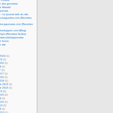
e Photos
n des gourmets
e Wasabi
aponais
 – Le journal web du site
os-baguettes.com (Recettes
sine-japonaise.com (Recettes
sinedujapon.com (Blog)
Yayoi (Recettes faciles)
raiecuisinejaponaise
n forum
u site
 2023
(1)
23
(1)
2020
(1)
19
(1)
7
(1)
2017
(1)
2016
(1)
2016
(1)
e 2015
(1)
e 2015
(1)
15
(2)
2015
(2)
14
(1)
2014
(1)
013
(2)
13
(1)
2013
(1)