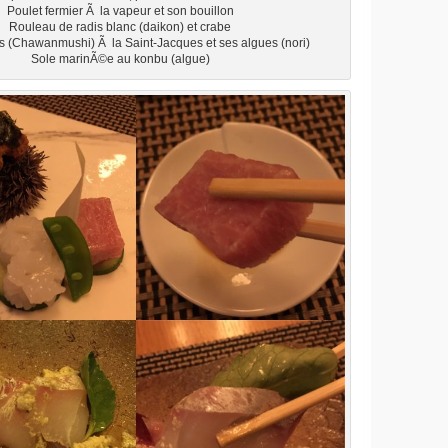
Poulet fermier Ã la vapeur et son bouillon
Rouleau de radis blanc (daikon) et crabe
s (Chawanmushi) Ã la Saint-Jacques et ses algues (nori)
Sole marinÃ©e au konbu (algue)