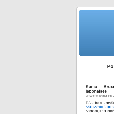
Po
Kamo – Bruxel
japonaises
dimanche, février 5th,
TrÃ¨s belle expÃ©
Ã©toilÃ© de Belgiq
Attention, il est fe