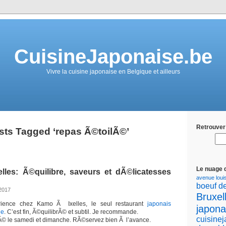
CuisineJaponaise.be
Vivre la cuisine japonaise en Belgique et ailleurs
Retrouver 
sts Tagged ‘repas Ã©toilÃ©’
Le nuage 
les: Ã©quilibre, saveurs et dÃ©licatesses
avenue loui
boeuf d
 2017
Bruxel
rience chez Kamo Ã Ixelles, le seul restaurant
japonais
japona
ue
. C’est fin, Ã©quilibrÃ© et subtil. Je recommande.
cuisine
rmÃ© le samedi et dimanche. RÃ©servez bien Ã l’avance.