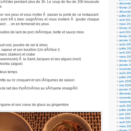
uccÃ©der pendant plus de 3h. Le coup de feu de 20h bouscule
décembr
s.
février 
décembr
er vos yeux et vous inviter Ã passer la porte de ce restaurant.
juillet 2
 sont trÃ¨s bien soignÃ©es et nous invitent Ã gouter chaque
avril 201
ct … on en fermerait les yeux.
mars 20
février 
euilles de lard de porc ibÃ©rique, bette et sauce miso
avril 20
février 
janvier 
août 20
aud noir, poudre de sel & shiso
juillet 2
a vapeur et son bouillon (Un dÃ©lice !)
avril 20
blanc (daikon) et crabe
mars 20
awanmushi) Ã la Saint-Jacques et ses algues (nori)
février 
 konbu (algue)
janvier 
novembr
deux temps
août 20
juillet 2
ritte au riz croquant et ses lÃ©gumes de saison
juin 200
mai 200
u
de lait des PyrÃ©nÃ©es au sÃ©same vinaigrÃ©
janvier 
décembr
novembr
septemb
nguine et son coeur de glace au gingembre
août 20
juillet 2
juin 200
mai 200
avril 20
mars 20
février 