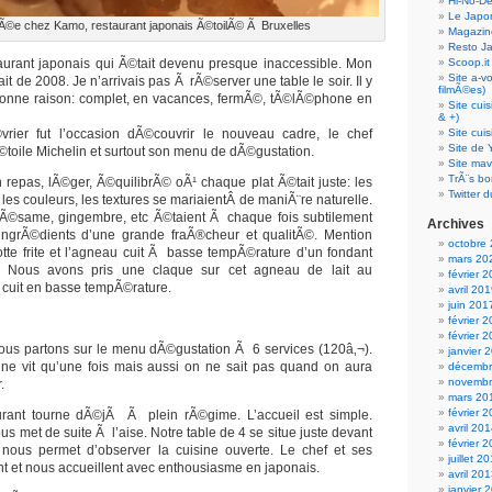
Hi-No-D
Le Japo
Ã©e chez Kamo, restaurant japonais Ã©toilÃ© Ã Bruxelles
Magazin
Resto J
aurant japonais qui Ã©tait devenu presque inaccessible. Mon
Scoop.it
Site a-v
it de 2008. Je n’arrivais pas Ã rÃ©server une table le soir. Il y
filmÃ©es)
 bonne raison: complet, en vacances, fermÃ©, tÃ©lÃ©phone en
Site cui
& +)
rier fut l’occasion dÃ©couvrir le nouveau cadre, le chef
Site cui
Site de 
oile Michelin et surtout son menu de dÃ©gustation.
Site mav
TrÃ¨s bo
n repas, lÃ©ger, Ã©quilibrÃ© oÃ¹ chaque plat Ã©tait juste: les
Twitter d
 les couleurs, les textures se mariaientÂ de maniÃ¨re naturelle.
 sÃ©same, gingembre, etc Ã©taient Ã chaque fois subtilement
Archives
grÃ©dients d’une grande fraÃ®cheur et qualitÃ©. Mention
octobre
otte frite et l’agneau cuit Ã basse tempÃ©rature d’un fondant
mars 20
 Nous avons pris une claque sur cet agneau de lait au
février 
cuit en basse tempÃ©rature.
avril 20
juin 201
février 
février 
ous partons sur le menu dÃ©gustation Ã 6 services (120â‚¬).
janvier 
ne vit qu’une fois mais aussi on ne sait pas quand on aura
décembr
novembr
.
mars 20
février 
taurant tourne dÃ©jÃ Ã plein rÃ©gime. L’accueil est simple.
avril 20
us met de suite Ã l’aise. Notre table de 4 se situe juste devant
février 
i nous permet d’observer la cuisine ouverte. Le chef et ses
juillet 2
nt et nous accueillent avec enthousiasme en japonais.
avril 20
janvier 