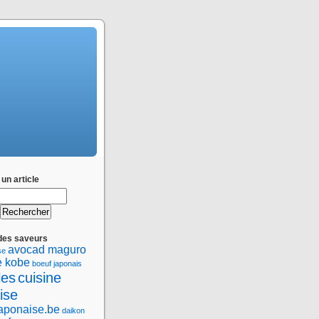
un article
des saveurs
avocad maguro
se
e kobe
boeuf japonais
les
cuisine
ise
japonaise.be
daikon