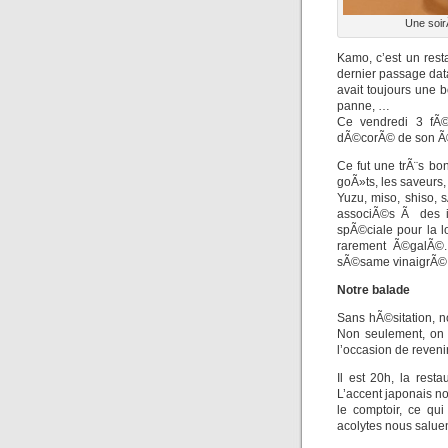
Une soir
Kamo, c’est un rest
dernier passage data
avait toujours une
panne, …
Ce vendredi 3 fÃ©v
dÃ©corÃ© de son Ã©t
Ce fut une trÃ¨s bo
goÃ»ts, les saveurs,
Yuzu, miso, shiso,
associÃ©s Ã des in
spÃ©ciale pour la l
rarement Ã©galÃ©.
sÃ©same vinaigrÃ© 
Notre balade
Sans hÃ©sitation, n
Non seulement, on 
l’occasion de revenir
Il est 20h, la res
L’accent japonais no
le comptoir, ce qu
acolytes nous salue