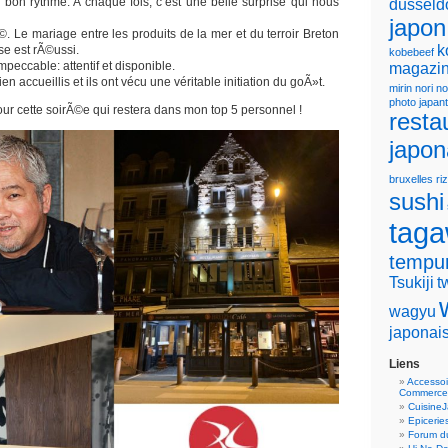
Ã bon rythme. A chaque fois, c’est une belle surprise qui nous
dusseld
japon
nÃ©. Le mariage entre les produits de la mer et du terroir Breton
k
se est rÃ©ussi.
kobebeef
mpeccable: attentif et disponible.
magazin
en accueillis et ils ont vécu une véritable initiation du goÃ»t.
mirin
nori
no
photo japan
ur cette soirÃ©e qui restera dans mon top 5 personnel !
resta
japon
bruxelles
riz
sushi
tag
tempu
Tsukiji
t
wagyu
japonai
Liens
Accessoi
Commerce
Cuisine
Epicerie
Forum du