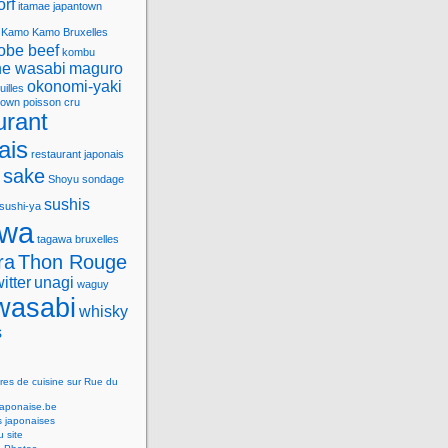
orf
itamae
japantown
Kamo
Kamo Bruxelles
obe beef
kombu
e wasabi
maguro
okonomi-yaki
uilles
town
poisson cru
urant
ais
restaurant japonais
sake
Shoyu
sondage
sushis
sushi-ya
awa
tagawa bruxelles
ra
Thon Rouge
witter
unagi
waguy
wasabi
whisky
s
res de cuisine sur Rue du
Japonaise.be
s japonaises
 site