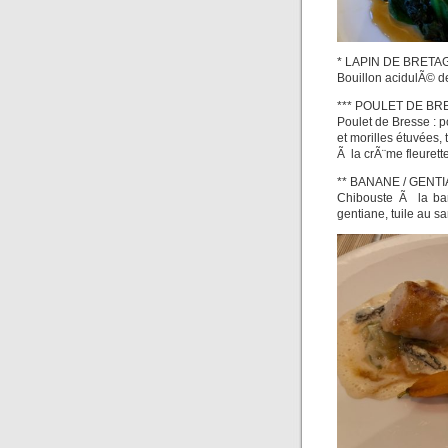
* LAPIN DE BRETA
Bouillon acidulÃ© d
*** POULET DE BRE
Poulet de Bresse : po
et morilles étuvées,
Ã la crÃ¨me fleurette
** BANANE / GENT
Chibouste Ã la ban
gentiane, tuile au 