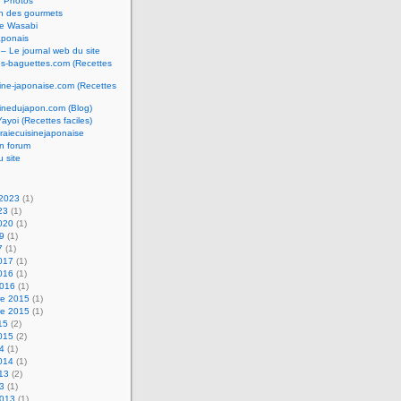
e Photos
n des gourmets
e Wasabi
aponais
 – Le journal web du site
os-baguettes.com (Recettes
sine-japonaise.com (Recettes
sinedujapon.com (Blog)
Yayoi (Recettes faciles)
raiecuisinejaponaise
n forum
u site
 2023
(1)
23
(1)
2020
(1)
19
(1)
7
(1)
2017
(1)
2016
(1)
2016
(1)
e 2015
(1)
e 2015
(1)
15
(2)
2015
(2)
14
(1)
2014
(1)
013
(2)
13
(1)
2013
(1)