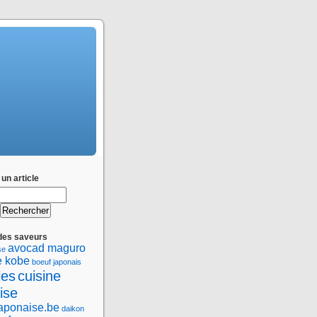
un article
des saveurs
avocad maguro
se
e kobe
boeuf japonais
les
cuisine
ise
japonaise.be
daikon