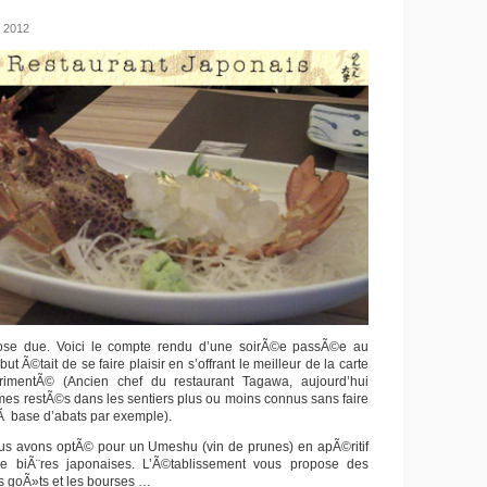
, 2012
ose due. Voici le compte rendu d’une soirÃ©e passÃ©e au
t Ã©tait de se faire plaisir en s’offrant le meilleur de la carte
imentÃ© (Ancien chef du restaurant Tagawa, aujourd’hui
s restÃ©s dans les sentiers plus ou moins connus sans faire
 Ã base d’abats par exemple).
us avons optÃ© pour un Umeshu (vin de prunes) en apÃ©ritif
e biÃ¨res japonaises. L’Ã©tablissement vous propose des
s goÃ»ts et les bourses …