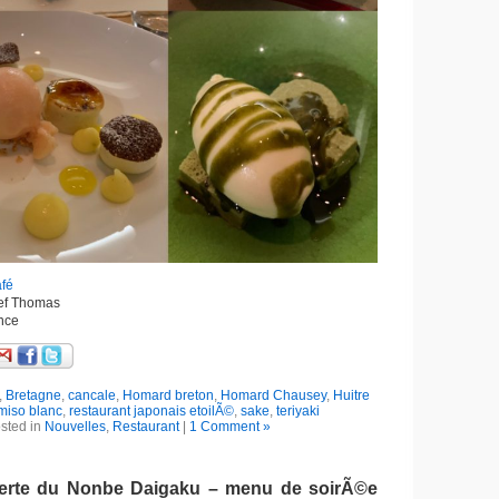
fé
ef Thomas
nce
,
Bretagne
,
cancale
,
Homard breton
,
Homard Chausey
,
Huitre
miso blanc
,
restaurant japonais etoilÃ©
,
sake
,
teriyaki
sted in
Nouvelles
,
Restaurant
|
1 Comment »
erte du Nonbe Daigaku – menu de soirÃ©e