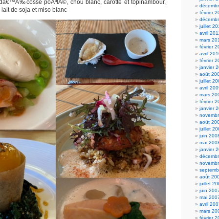
â€™Ã‰cosse poÃªlÃ©, chou blanc, carotte et topinambour,
décembr
lait de soja et miso blanc
février 
décembr
juillet 2
avril 201
mars 20
février 
avril 20
février 
janvier 
août 20
juillet 2
avril 20
mars 20
février 
janvier 
novembr
août 20
juillet 2
juin 200
mai 200
janvier 
décembr
novembr
septemb
août 20
juillet 2
juin 200
mai 200
avril 20
mars 20
février 