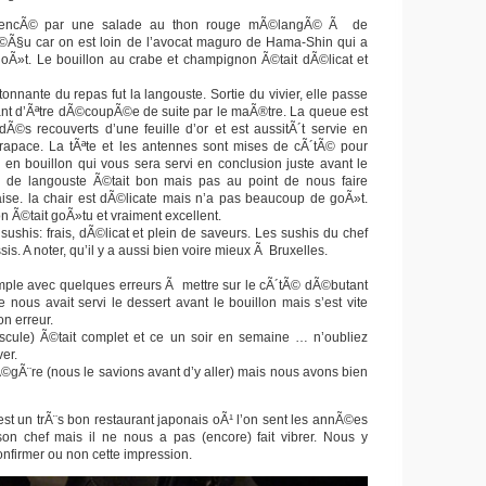
encÃ© par une salade au thon rouge mÃ©langÃ© Ã de
Ã©Ã§u car on est loin de l’avocat maguro de Hama-Shin qui a
oÃ»t. Le bouillon au crabe et champignon Ã©tait dÃ©licat et
tonnante du repas fut la langouste. Sortie du vivier, elle passe
nt d’Ãªtre dÃ©coupÃ©e de suite par le maÃ®tre. La queue est
Ã©s recouverts d’une feuille d’or et est aussitÃ´t servie en
rapace. La tÃªte et les antennes sont mises de cÃ´tÃ© pour
 en bouillon qui vous sera servi en conclusion juste avant le
i de langouste Ã©tait bon mais pas au point de nous faire
ise. la chair est dÃ©licate mais n’a pas beaucoup de goÃ»t.
on Ã©tait goÃ»tu et vraiment excellent.
sushis: frais, dÃ©licat et plein de saveurs. Les sushis du chef
is. A noter, qu’il y a aussi bien voire mieux Ã Bruxelles.
imple avec quelques erreurs Ã mettre sur le cÃ´tÃ© dÃ©butant
lle nous avait servi le dessert avant le bouillon mais s’est vite
n erreur.
uscule) Ã©tait complet et ce un soir en semaine … n’oubliez
er.
Ã©gÃ¨re (nous le savions avant d’y aller) mais nous avons bien
t un trÃ¨s bon restaurant japonais oÃ¹ l’on sent les annÃ©es
on chef mais il ne nous a pas (encore) fait vibrer. Nous y
nfirmer ou non cette impression.