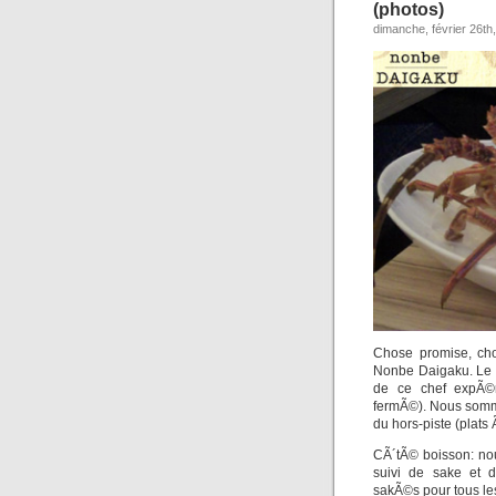
(photos)
dimanche, février 26th
Chose promise, ch
Nonbe Daigaku. Le bu
de ce chef expÃ©r
fermÃ©). Nous somme
du hors-piste (plats
CÃ´tÃ© boisson: no
suivi de sake et d
sakÃ©s pour tous le