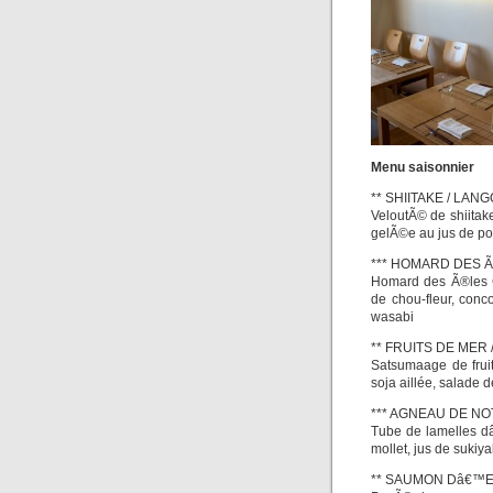
Menu saisonnier
** SHIITAKE / LA
VeloutÃ© de shiitak
gelÃ©e au jus de po
*** HOMARD DES 
Homard des Ã®les C
de chou-fleur, conco
wasabi
** FRUITS DE MER
Satsumaage de frui
soja aillée, salade
*** AGNEAU DE NO
Tube de lamelles dâ
mollet, jus de sukiya
** SAUMON Dâ€™EC