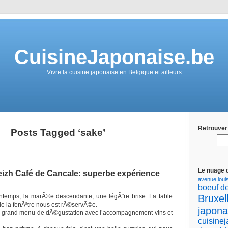
CuisineJaponaise.be
Vivre la cuisine japonaise en Belgique et ailleurs
Retrouver 
Posts Tagged ‘sake’
Le nuage 
eizh Café de Cancale: superbe expérience
avenue loui
boeuf d
Bruxel
intemps, la marÃ©e descendante, une légÃ¨re brise. La table
 de la fenÃªtre nous est rÃ©servÃ©e.
japona
e grand menu de dÃ©gustation avec l’accompagnement vins et
cuisine