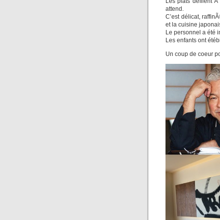
Les plats défilent 
attend.
C’est délicat, raffi
et la cuisine japonai
Le personnel a été i
Les enfants ont étébi
Un coup de coeur po