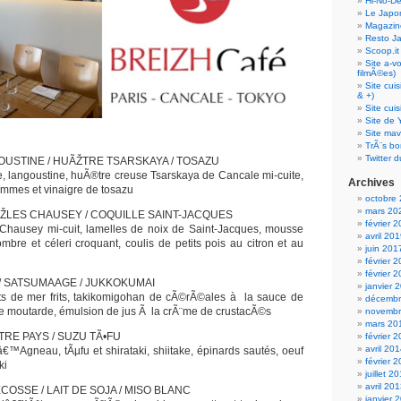
Hi-No-D
Le Japo
Magazin
Resto J
Scoop.it
Site a-v
filmÃ©es)
Site cui
& +)
Site cui
Site de 
Site mav
TrÃ¨s bo
Twitter d
NGOUSTINE / HUÃŽTRE TSARSKAYA / TOSAZU
e, langoustine, huÃ®tre creuse Tsarskaya de Cancale mi-cuite,
Archives
mmes et vinaigre de tosazu
octobre
mars 20
ÃŽLES CHAUSEY / COQUILLE SAINT-JACQUES
février 
hausey mi-cuit, lamelles de noix de Saint-Jacques, mousse
avril 20
mbre et céleri croquant, coulis de petits pois au citron et au
juin 201
février 
février 
 / SATSUMAAGE / JUKKOKUMAI
janvier 
ts de mer frits, takikomigohan de cÃ©rÃ©ales à la sauce de
décembr
 de moutarde, émulsion de jus Ã la crÃ¨me de crustacÃ©s
novembr
mars 20
TRE PAYS / SUZU TÃ•FU
février 
avril 20
€™Agneau, tÃµfu et shirataki, shiitake, épinards sautés, oeuf
février 
ki
juillet 2
avril 20
OSSE / LAIT DE SOJA / MISO BLANC
janvier 