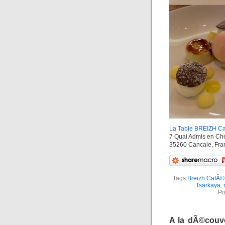
La Table BREIZH Ca
7 Quai Admis en Ch
35260 Cancale, Fra
Tags:
Breizh CafÃ©
Tsarkaya
,
Po
A la dÃ©couv