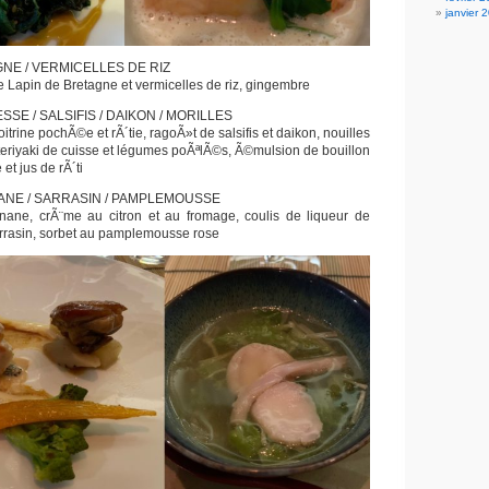
janvier 
GNE / VERMICELLES DE RIZ
e Lapin de Bretagne et vermicelles de riz, gingembre
SSE / SALSIFIS / DAIKON / MORILLES
itrine pochÃ©e et rÃ´tie, ragoÃ»t de salsifis et daikon, nouilles
 teriyaki de cuisse et légumes poÃªlÃ©s, Ã©mulsion de bouillon
 et jus de rÃ´ti
IANE / SARRASIN / PAMPLEMOUSSE
ane, crÃ¨me au citron et au fromage, coulis de liqueur de
sarrasin, sorbet au pamplemousse rose