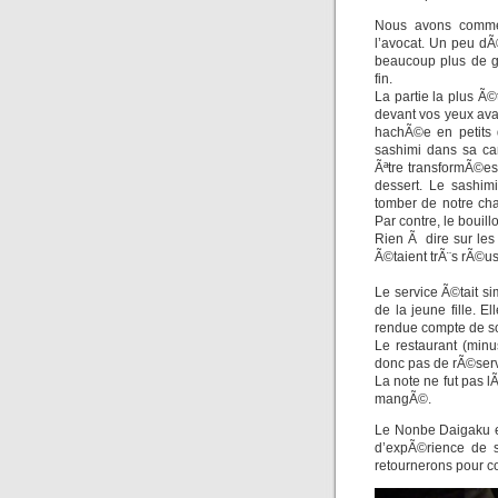
Nous avons comm
l’avocat. Un peu d
beaucoup plus de g
fin.
La partie la plus Ã©
devant vos yeux ava
hachÃ©e en petits d
sashimi dans sa ca
Ãªtre transformÃ©es
dessert. Le sashim
tomber de notre cha
Par contre, le bouill
Rien Ã dire sur les 
Ã©taient trÃ¨s rÃ©uss
Le service Ã©tait s
de la jeune fille. E
rendue compte de so
Le restaurant (min
donc pas de rÃ©serv
La note ne fut pas l
mangÃ©.
Le Nonbe Daigaku es
d’expÃ©rience de s
retournerons pour co