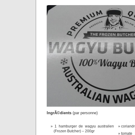
IngrÃ©dients
(par personne)
1 hamburger de wagyu australien
coriand
(Frozen Butcher) – 200gr
tomate