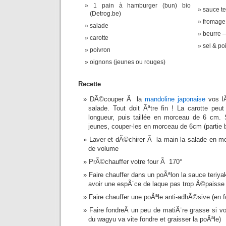
1 pain à hamburger (bun) bio
sauce te
(Detrog.be)
fromage 
salade
beurre – 
carotte
sel & poi
poivron
oignons (jeunes ou rouges)
Recette
DÃ©couper Ã la
mandoline japonaise
vos lÃ
salade. Tout doit Ãªtre fin ! La carotte pe
longueur, puis taillée en morceau de 6 cm.
jeunes, couper-les en morceau de 6cm (partie b
Laver et dÃ©chirer Ã la main la salade en m
de volume
PrÃ©chauffer votre four Ã 170°
Faire chauffer dans un poÃªlon la sauce teriyak
avoir une espÃ¨ce de laque pas trop Ã©paisse
Faire chauffer une poÃªle anti-adhÃ©sive (en f
Faire fondreÂ un peu de matiÃ¨re grasse si v
du wagyu va vite fondre et graisser la poÃªle)