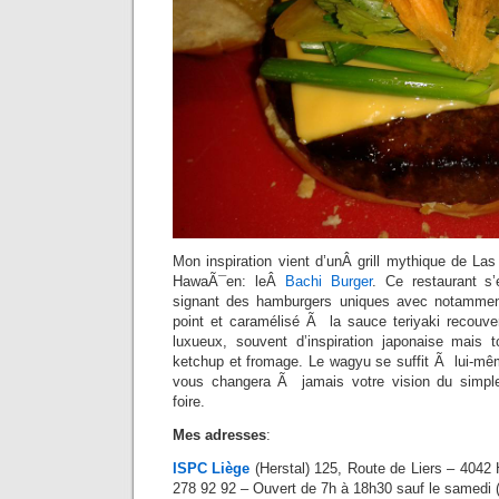
Mon inspiration vient d’unÂ grill mythique de La
HawaÃ¯en: leÂ
Bachi Burger
. Ce restaurant s’
signant des hamburgers uniques avec notammen
point et caramélisé Ã la sauce teriyaki recouver
luxueux, souvent d’inspiration japonaise mais 
ketchup et fromage. Le wagyu se suffit Ã lui-mêm
vous changera Ã jamais votre vision du simp
foire.
Mes adresses
:
ISPC Liège
(Herstal) 125, Route de Liers – 4042 
278 92 92 – Ouvert de 7h à 18h30 sauf le samedi 