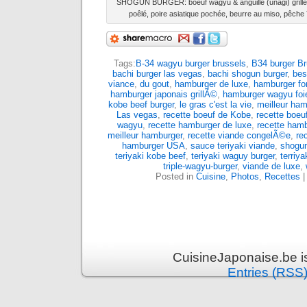
SHOGUN BURGER: boeuf wagyu & anguille (unagi) grillée
poêlé, poire asiatique pochée, beurre au miso, pêc
Tags:
B-34 wagyu burger brussels
,
B34 burger Br
bachi burger las vegas
,
bachi shogun burger
,
bes
viance
,
du gout
,
hamburger de luxe
,
hamburger fo
hamburger japonais grillÃ©
,
hamburger wagyu foi
kobe beef burger
,
le gras c'est la vie
,
meilleur ham
Las vegas
,
recette boeuf de Kobe
,
recette boeu
wagyu
,
recette hamburger de luxe
,
recette ham
meilleur hamburger
,
recette viande congelÃ©e
,
re
hamburger USA
,
sauce teriyaki viande
,
shogun
teriyaki kobe beef
,
teriyaki waguy burger
,
terriy
triple-wagyu-burger
,
viande de luxe
,
Posted in
Cuisine
,
Photos
,
Recettes
CuisineJaponaise.be i
Entries (RSS