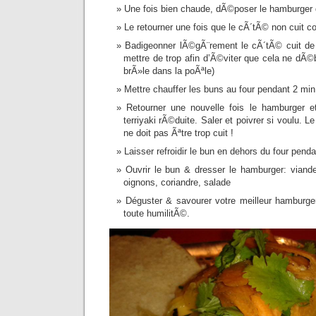
Une fois bien chaude, dÃ©poser le hamburger
Le retourner une fois que le cÃ´tÃ© non cuit
Badigeonner lÃ©gÃ¨rement le cÃ´tÃ© cuit de 
mettre de trop afin d’Ã©viter que cela ne dÃ©
brÃ»le dans la poÃªle)
Mettre chauffer les buns au four pendant 2 min
Retourner une nouvelle fois le hamburger e
terriyaki rÃ©duite. Saler et poivrer si voulu. L
ne doit pas Ãªtre trop cuit !
Laisser refroidir le bun en dehors du four pend
Ouvrir le bun & dresser le hamburger: viande
oignons, coriandre, salade
Déguster & savourer votre meilleur hamburger
toute humilitÃ©.