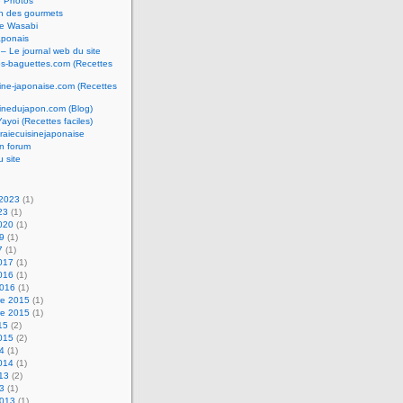
e Photos
n des gourmets
e Wasabi
aponais
 – Le journal web du site
os-baguettes.com (Recettes
sine-japonaise.com (Recettes
sinedujapon.com (Blog)
Yayoi (Recettes faciles)
raiecuisinejaponaise
n forum
u site
 2023
(1)
23
(1)
2020
(1)
19
(1)
7
(1)
2017
(1)
2016
(1)
2016
(1)
e 2015
(1)
e 2015
(1)
15
(2)
2015
(2)
14
(1)
2014
(1)
013
(2)
13
(1)
2013
(1)