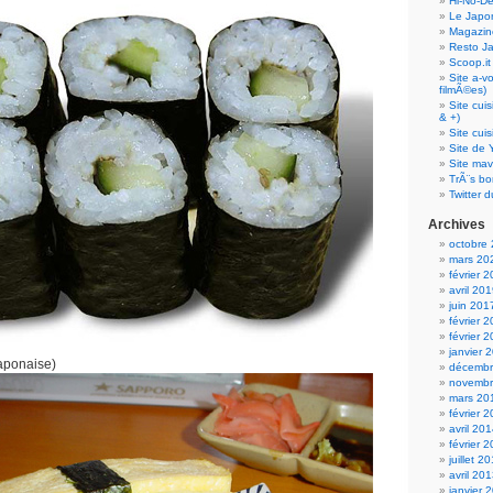
Hi-No-D
Le Japo
Magazin
Resto J
Scoop.it
Site a-v
filmÃ©es)
Site cui
& +)
Site cui
Site de 
Site mav
TrÃ¨s bo
Twitter d
Archives
octobre
mars 20
février 
avril 20
juin 201
février 
février 
janvier 
aponaise)
décembr
novembr
mars 20
février 
avril 20
février 
juillet 2
avril 20
janvier 