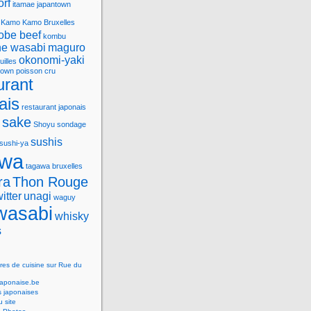
orf
itamae
japantown
Kamo
Kamo Bruxelles
obe beef
kombu
e wasabi
maguro
okonomi-yaki
uilles
town
poisson cru
urant
ais
restaurant japonais
sake
Shoyu
sondage
sushis
sushi-ya
awa
tagawa bruxelles
ra
Thon Rouge
witter
unagi
waguy
wasabi
whisky
s
res de cuisine sur Rue du
Japonaise.be
s japonaises
 site