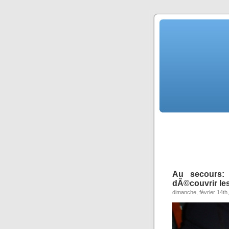
Au secours:
dÃ©couvrir le
dimanche, février 14th