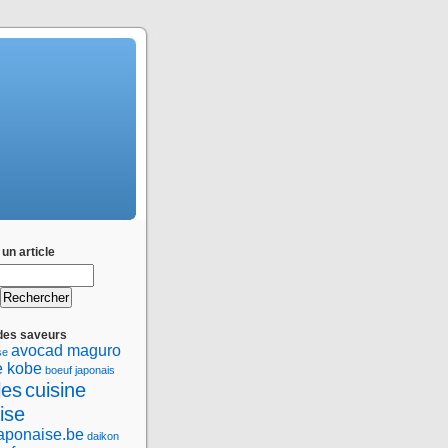
un article
des saveurs
avocad maguro
se
e kobe
boeuf japonais
les
cuisine
ise
japonaise.be
daikon