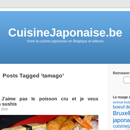
CuisineJaponaise.be
Vivre la cuisine japonaise en Belgique et ailleurs
Retrouver 
Posts Tagged ‘tamago’
Le nuage 
 J’aime pas le poisson cru et je veux
avenue loui
s sushis
boeuf d
, 2010
Bruxel
japona
cuisine