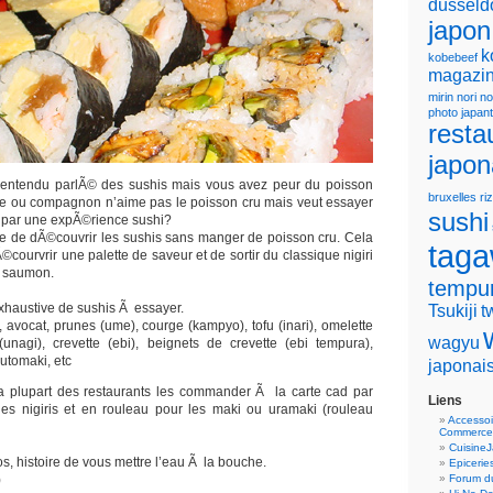
dusseld
japon
k
kobebeef
magazin
mirin
nori
no
photo japan
resta
japon
 entendu parlÃ© des sushis mais vous avez peur du poisson
bruxelles
riz
e ou compagnon n’aime pas le poisson cru mais veut essayer
sushi
e par une expÃ©rience sushi?
ible de dÃ©couvrir les sushis sans manger de poisson cru. Cela
tag
courvrir une palette de saveur et de sortir du classique nigiri
u saumon.
tempu
exhaustive de sushis Ã essayer.
Tsukiji
t
avocat, prunes (ume), courge (kampyo), tofu (inari), omelette
wagyu
(unagi), crevette (ebi), beignets de crevette (ebi tempura),
Futomaki, etc
japonai
a plupart des restaurants les commander Ã la carte cad par
Liens
les nigiris et en rouleau pour les maki ou uramaki (rouleau
Accessoi
Commerce
Cuisine
s, histoire de vous mettre l’eau Ã la bouche.
Epicerie
)
Forum du