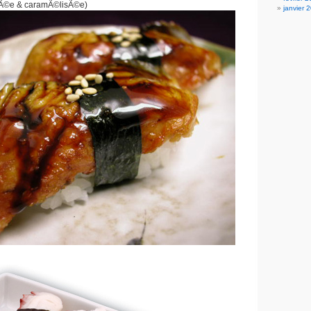
llÃ©e & caramÃ©lisÃ©e)
janvier 