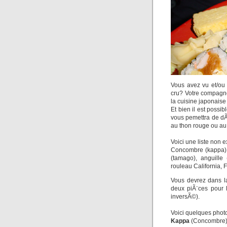
Vous avez vu et/ou
cru? Votre compagn
la cuisine japonais
Et bien il est poss
vous pemettra de dÃ©
au thon rouge ou a
Voici une liste non 
Concombre (kappa), 
(tamago), anguille 
rouleau California, 
Vous devrez dans l
deux piÃ¨ces pour 
inversÃ©).
Voici quelques photo
Kappa
(Concombre