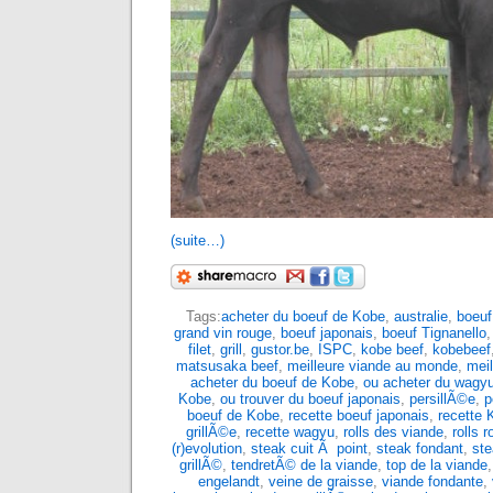
(suite…)
Tags:
acheter du boeuf de Kobe
,
australie
,
boeuf
grand vin rouge
,
boeuf japonais
,
boeuf Tignanello
filet
,
grill
,
gustor.be
,
ISPC
,
kobe beef
,
kobebeef
matsusaka beef
,
meilleure viande au monde
,
mei
acheter du boeuf de Kobe
,
ou acheter du wagy
Kobe
,
ou trouver du boeuf japonais
,
persillÃ©e
,
p
boeuf de Kobe
,
recette boeuf japonais
,
recette 
grillÃ©e
,
recette wagyu
,
rolls des viande
,
rolls 
(r)evolution
,
steak cuit Ã point
,
steak fondant
,
ste
grillÃ©
,
tendretÃ© de la viande
,
top de la viande
engelandt
,
veine de graisse
,
viande fondante
,