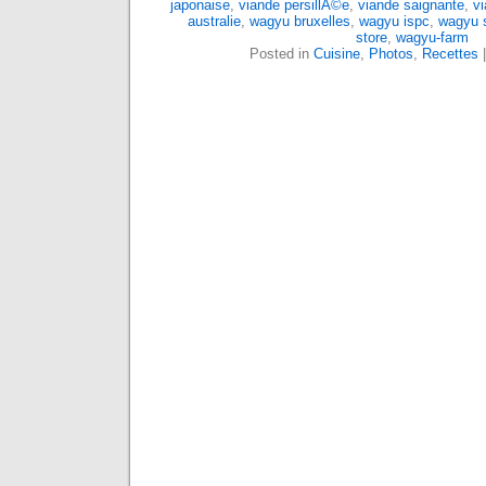
japonaise
,
viande persillÃ©e
,
viande saignante
,
vi
australie
,
wagyu bruxelles
,
wagyu ispc
,
wagyu s
store
,
wagyu-farm
Posted in
Cuisine
,
Photos
,
Recettes