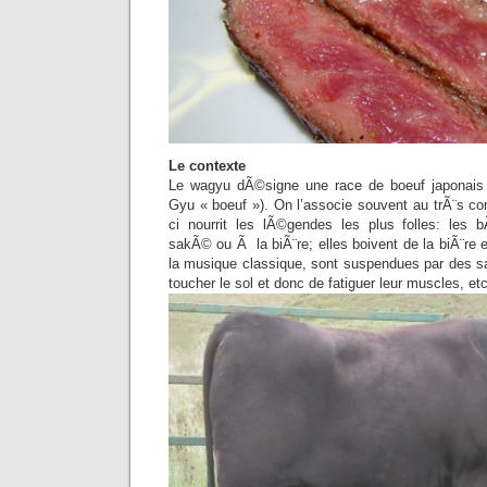
Le contexte
Le wagyu dÃ©signe une race de boeuf japonais 
Gyu « boeuf »). On l’associe souvent au trÃ¨s co
ci nourrit les lÃ©gendes les plus folles: le
sakÃ© ou Ã la biÃ¨re; elles boivent de la biÃ¨re
la musique classique, sont suspendues par des sa
toucher le sol et donc de fatiguer leur muscles, et