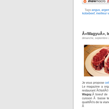
Tags:
angus
,
argen
kobebeef
,
meilleur 
Â«WagyuÂ», le
dimanche, septembre 
Je vous propose
cet
Le magazine a org
restaurant Ã©toilÃ
Waguy
,Â boeuf de 
cuisson Ã basse te
qualitÃ©s de la vian
Â