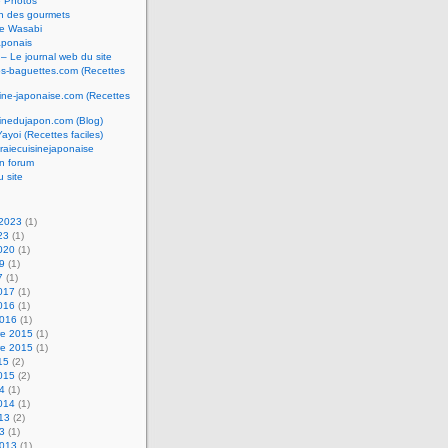
e Photos
n des gourmets
e Wasabi
aponais
 – Le journal web du site
os-baguettes.com (Recettes
sine-japonaise.com (Recettes
sinedujapon.com (Blog)
Yayoi (Recettes faciles)
raiecuisinejaponaise
n forum
u site
 2023
(1)
23
(1)
2020
(1)
19
(1)
7
(1)
2017
(1)
2016
(1)
2016
(1)
e 2015
(1)
e 2015
(1)
15
(2)
2015
(2)
14
(1)
2014
(1)
013
(2)
13
(1)
2013
(1)