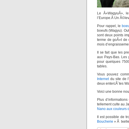
Le Â«WagyuÂ», le
l’Europe.Â Un Ã©leve
Pour rappel, le
boe
boeufs (Wagyu). Out
sont deux points im
terme de goÃ»t de c
mois d’engraissemen
Il se fait que les 
aux Pays-Bas. Les
pour quelques 7500 
tables.
Vous pouvez comma
Internet
du site de l
deux entercÃ´tes Wa
Voici une bonne no
Plus d’informations
tellement culte au 
Nano aux couleurs
Il est possible de 
Boucherie
» Ã Ixelle