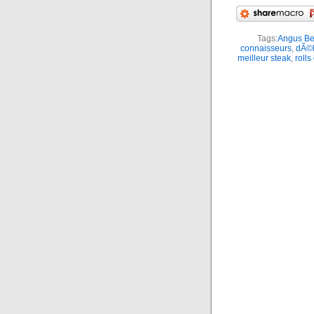
Tags:
Angus Be
connaisseurs
,
dÃ©l
meilleur steak
,
rolls