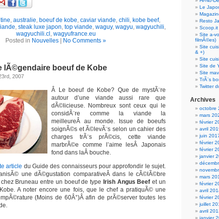
Hi-No-D
Le Japo
Magazin
tine
,
australie
,
boeuf de kobe
,
caviar viande
,
chili
,
kobe beef
,
Resto J
viande
,
steak luxe japon
,
top viande
,
waguy
,
wagyu
,
wagyuchili
,
Scoop.it
wagyuchili.cl
,
wagyufrance.eu
Site a-v
Posted in
Nouvelles
|
No Comments »
filmÃ©es)
Site cui
& +)
Site cui
Site de 
 lÃ©gendaire boeuf de Kobe
Site mav
23rd, 2007
TrÃ¨s bo
Twitter d
Â Le boeuf de Kobe? Que de mystÃ¨re
autour d’une viande aussi rare que
Archives
dÃ©licieuse. Nombreux sont ceux qui le
octobre
considÃ¨re comme la viande la
mars 20
meilleureÂ au monde. Issue de boeufs
février 
soignÃ©s et Ã©levÃ¨s selon un cahier des
avril 20
juin 201
charges trÃ¨s prÃ©cis, cette viande
février 
marbrÃ©e comme l’aime lesÂ Japonais
février 
fond dans laÂ bouche.
janvier 
décembr
te article
du Guide des connaisseurs pour approfondir le sujet.
novembr
anisÃ© une dÃ©gustation comparativeÂ dans le cÃ©lÃ©bre
mars 20
© chez Bruneau entre un boeuf de type
Irish Angus Beef
et un
février 
Kobe. A noter encore une fois, que le chef a pratiquÃ© une
avril 20
mpÃ©rature (Moins de 60Â°)Â afin de prÃ©server toutes les
février 
juillet 2
de.
avril 20
janvier 