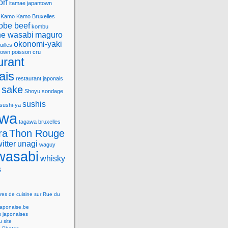
orf
itamae
japantown
Kamo
Kamo Bruxelles
obe beef
kombu
e wasabi
maguro
okonomi-yaki
uilles
town
poisson cru
urant
ais
restaurant japonais
sake
Shoyu
sondage
sushis
sushi-ya
awa
tagawa bruxelles
ra
Thon Rouge
witter
unagi
waguy
wasabi
whisky
s
res de cuisine sur Rue du
Japonaise.be
s japonaises
 site