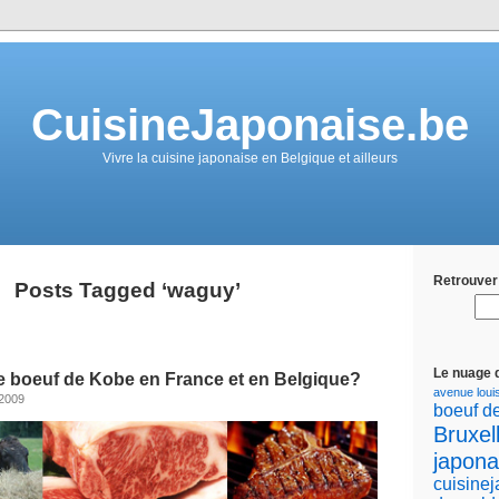
CuisineJaponaise.be
Vivre la cuisine japonaise en Belgique et ailleurs
Retrouver 
Posts Tagged ‘waguy’
Le nuage 
e boeuf de Kobe en France et en Belgique?
avenue loui
 2009
boeuf d
Bruxel
japona
cuisine