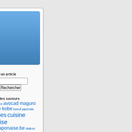
un article
des saveurs
avocad maguro
se
e kobe
boeuf japonais
les
cuisine
ise
japonaise.be
daikon