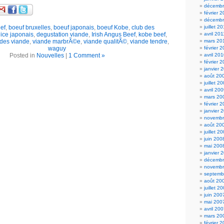
décembr
février 
décembr
ef
,
boeuf bruxelles
,
boeuf japonais
,
boeuf Kobe
,
club des
juillet 2
ice japonais
,
degustation viande
,
Irish Angus Beef
,
kobe beef
,
avril 201
 des viande
,
viande marbrÃ©e
,
viande qualitÃ©
,
viande tendre
,
mars 20
waguy
février 
Posted in
Nouvelles
|
1 Comment »
avril 20
février 
janvier 
août 20
juillet 2
avril 20
mars 20
février 
janvier 
novembr
août 20
juillet 2
juin 200
mai 200
janvier 
décembr
novembr
septemb
août 20
juillet 2
juin 200
mai 200
avril 20
mars 20
février 