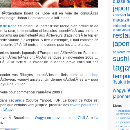
dusseld
japon
 lÃ©gendaire boeuf de Kobe est en voie de conquÃ©rir
k
kobebeef
ur belge, Johan Hemelaere en a fait le pari.
magazin
mirin
nori
no
uf de Kobe
est obtenu Ã partir d’une raceÂ bien prÃ©cise de
photo japan
re la race, l’alimentation et les soins apportÃ©sÂ aux animaux
resta
portants qui permettentÂ aux Ã©leveurs d’atteindreÂ le top en
ette viande d’exception. A titre d’exemple, il faut compter 36
japon
t contre 17 Ã 18 mois en moyenne pour les charolaises.
bruxelles
riz
premiers boeufs japonais d’Europe sont Ã©levÃ©s en France et
sushi
 premiÃ¨res bÃªtes ont Ã©tÃ© vendues en novembre 2008 …
â‚¬Â la tÃªte.Â Le caviar de la viande arrive enfin sur nos
tag
tempu
nder vos Ribeyes, entrecÃ´tes et filets purs sur le
shop
’Ã©leveur: waguyfrance.eu. Un dernier dÃ©tail:Â 89 â‚¬ pour
Tsukiji
t
gyuÂ de 250 gr.
wagyu
uvelle pour commencer l’annÃ©e 2009 !
japonai
 dans cet
article
(Source Yahoo). FUN: Le boeuf de Kobe est
Japon que certains vont jusqu’Ã produire des
covers pour iPods
Liens
 du Wagyu
!
Accessoi
Commerce
trouver Ã Bruxelles du
Wagyu en provenance du Chili
Ã «
La
Cuisine
s.
Epicerie
Forum du